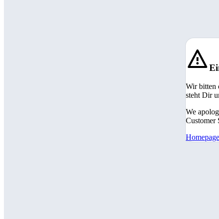
Ei
Wir bitten
steht Dir 
We apologi
Customer S
Homepag