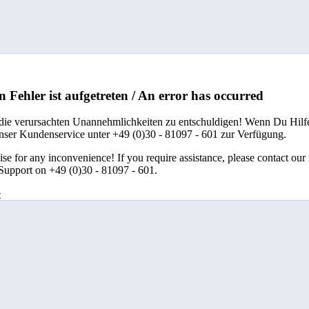
n Fehler ist aufgetreten / An error has occurred
 die verursachten Unannehmlichkeiten zu entschuldigen! Wenn Du Hilfe
unser Kundenservice unter +49 (0)30 - 81097 - 601 zur Verfügung.
se for any inconvenience! If you require assistance, please contact our
upport on +49 (0)30 - 81097 - 601.
e