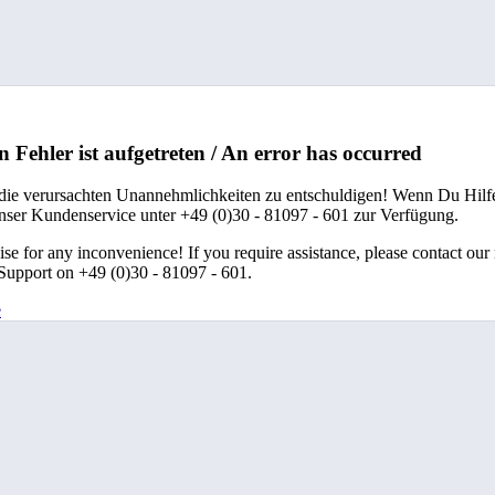
n Fehler ist aufgetreten / An error has occurred
 die verursachten Unannehmlichkeiten zu entschuldigen! Wenn Du Hilfe
unser Kundenservice unter +49 (0)30 - 81097 - 601 zur Verfügung.
se for any inconvenience! If you require assistance, please contact our
upport on +49 (0)30 - 81097 - 601.
e