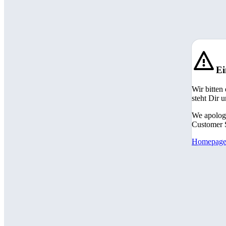
Ei
Wir bitten
steht Dir 
We apologi
Customer S
Homepag