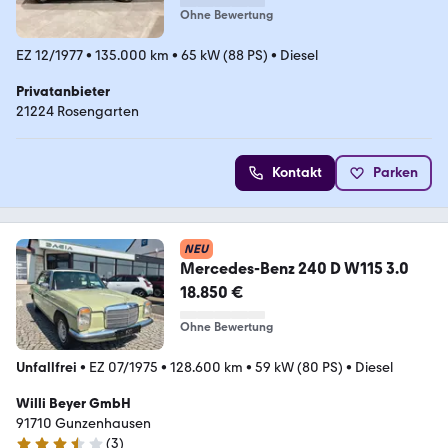
Ohne Bewertung
EZ 12/1977
•
135.000 km
•
65 kW (88 PS)
•
Diesel
Privatanbieter
21224 Rosengarten
Kontakt
Parken
NEU
Mercedes-Benz 240 D W115 3.0
18.850 €
Ohne Bewertung
Unfallfrei
•
EZ 07/1975
•
128.600 km
•
59 kW (80 PS)
•
Diesel
Willi Beyer GmbH
91710 Gunzenhausen
(
3
)