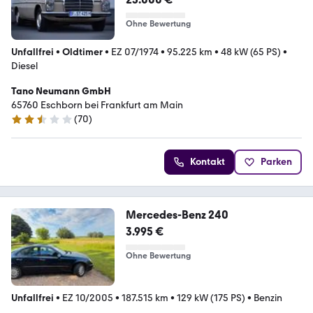
Ohne Bewertung
Unfallfrei
•
Oldtimer
•
EZ 07/1974
•
95.225 km
•
48 kW (65 PS)
•
Diesel
Tano Neumann GmbH
65760 Eschborn bei Frankfurt am Main
(
70
)
2.3 Sterne
Kontakt
Parken
Mercedes-Benz 240
3.995 €
Ohne Bewertung
Unfallfrei
•
EZ 10/2005
•
187.515 km
•
129 kW (175 PS)
•
Benzin