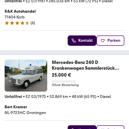
Unfallfrei
•
EZ 07/1981
•
285.036 km
•
53 kW (72 PS)
•
Diesel
K&K Autohandel
71404 Korb
(
6
)
4.3 Sterne
Kontakt
Parken
Mercedes-Benz 240 D
Krankenwagen Sammlerstück
W115
25.000 €
Ohne Bewertung
Unfallfrei
•
EZ 03/1975
•
52.869 km
•
48 kW (65 PS)
•
Diesel
Bert Kramer
NL-9723HC Groningen