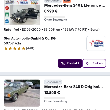
Gesponsert
NEU
Mercedes-Benz 240 E Elegance V6
2,4i-
8.990 €
125kW*Schiebedach*TEMP*D4
Ohne Bewertung
Unfallfrei
•
EZ 03/2000
•
88.009 km
•
125 kW (170 PS)
•
Benzin
Star Automobile GmbH & Co. KG
50739 Köln
(
440
)
4.8 Sterne
Kontakt
Parken
Gesponsert
Mercedes-Benz 240 D Original
Zustand
13.500 €
Ohne Bewertung