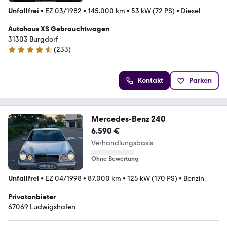
Unfallfrei
•
EZ 03/1982
•
145.000 km
•
53 kW (72 PS)
•
Diesel
Autohaus XS Gebrauchtwagen
31303 Burgdorf
(
233
)
4.6 Sterne
Kontakt
Parken
Mercedes-Benz 240
6.590 €
Verhandlungsbasis
Ohne Bewertung
Unfallfrei
•
EZ 04/1998
•
87.000 km
•
125 kW (170 PS)
•
Benzin
Privatanbieter
67069 Ludwigshafen