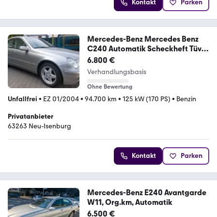
Kontakt
Parken
Mercedes-Benz Mercedes Benz
C240 Automatik Scheckheft Tüv
Neu
6.800 €
Verhandlungsbasis
Ohne Bewertung
Unfallfrei
•
EZ 01/2004
•
94.700 km
•
125 kW (170 PS)
•
Benzin
Privatanbieter
63263 Neu-Isenburg
Kontakt
Parken
Mercedes-Benz E240 Avantgarde
W11, Org.km, Automatik
6.500 €