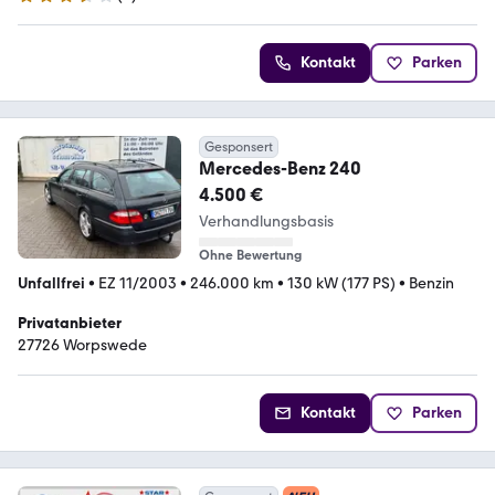
3.6 Sterne
Kontakt
Parken
Gesponsert
Mercedes-Benz 240
4.500 €
Verhandlungsbasis
Ohne Bewertung
Unfallfrei
•
EZ 11/2003
•
246.000 km
•
130 kW (177 PS)
•
Benzin
Privatanbieter
27726 Worpswede
Kontakt
Parken