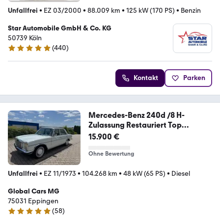
Unfallfrei
•
EZ 03/2000
•
88.009 km
•
125 kW (170 PS)
•
Benzin
Star Automobile GmbH & Co. KG
50739 Köln
(
440
)
4.8 Sterne
Kontakt
Parken
Mercedes-Benz 240d /8 H-
Zulassung Restauriert Top
Zustand
15.900 €
Ohne Bewertung
Unfallfrei
•
EZ 11/1973
•
104.268 km
•
48 kW (65 PS)
•
Diesel
Global Cars MG
75031 Eppingen
(
58
)
5 Sterne