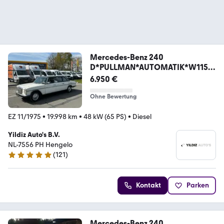
Mercedes-Benz 240
D*PULLMAN*AUTOMATIK*W115*
8-SITZER*LEDER
6.950 €
Ohne Bewertung
EZ 11/1975
•
19.998 km
•
48 kW (65 PS)
•
Diesel
Yildiz Auto's B.V.
NL-7556 PH Hengelo
(
121
)
4.8 Sterne
Kontakt
Parken
Mercedes-Benz 240