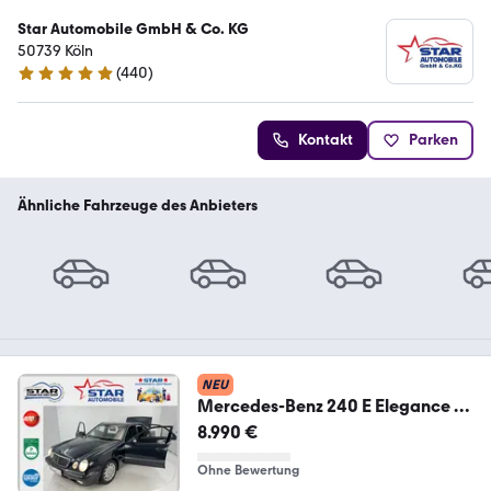
Star Automobile GmbH & Co. KG
50739 Köln
(
440
)
4.8 Sterne
Kontakt
Parken
Ähnliche Fahrzeuge des Anbieters
NEU
Mercedes-Benz 240 E Elegance V6
2,4i-
8.990 €
125kW*Schiebedach*TEMP*D4
Ohne Bewertung