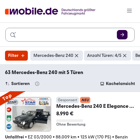
Filter
Mercedes-Benz 240
Anzahl Türen: 4/5
Be
63 Mercedes-Benz 240 mit 5 Türen
Sortieren
Kachelansicht
Top
Gesponsert
NEU
Mercedes-Benz 240 E Elegance V6
2,4i-
8.990 €
125kW*Schiebedach*TEMP*D4
Ohne Bewertung
Unfallfrei
•
EZ 03/2000
•
88.009 km
•
125 kW (170 PS)
•
Benzin