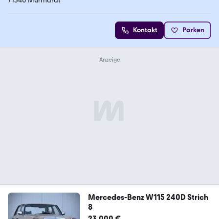
71540 Murrhardt
Kontakt
Parken
Mercedes-Benz W115 240D Strich
8
23.000 €