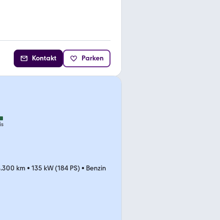
Kontakt
Parken
is
.300 km
•
135 kW (184 PS)
•
Benzin