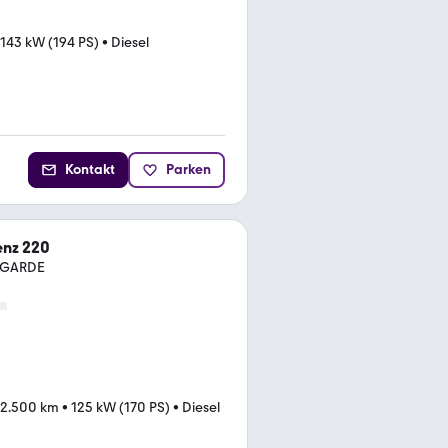
143 kW (194 PS)
•
Diesel
Kontakt
Parken
nz 220
TGARDE
52.500 km
•
125 kW (170 PS)
•
Diesel