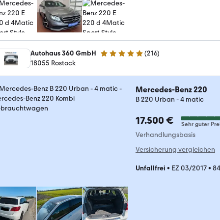
Autohaus 360 GmbH
(
216
)
5 Sterne
18055 Rostock
Mercedes-Benz 220
B 220 Urban - 4 matic
17.500 €
Sehr guter Pre
Verhandlungsbasis
Versicherung vergleichen
Unfallfrei
•
EZ 03/2017
•
84