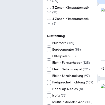
(
59
)
3-Zonen-Klimaautomatik
(
11
)
4-Zonen-Klimaautomatik
(
3
)
Ausstattung
Bluetooth
(
119
)
Bordcomputer
(
89
)
CD-Spieler
(
80
)
Elektr. Fensterheber
(
125
)
46
Elektr. Seitenspiegel
(
121
)
Elektr. Sitzeinstellung
(
97
)
Freisprecheinrichtung
(
107
)
Head-Up Display
(
8
)
Isofix
(
78
)
Multifunktionslenkrad
(
110
)