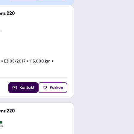
nz 220
n
•
EZ 05/2017
•
115.000 km
•
Kontakt
Parken
nz 220
is