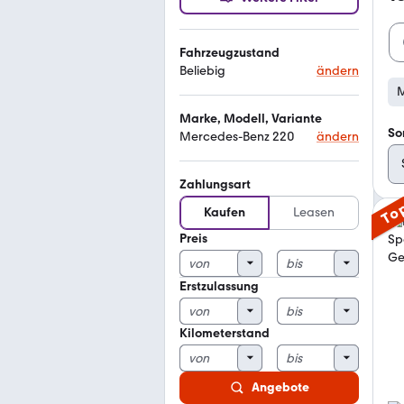
Fahrzeugzustand
Beliebig
ändern
M
Marke, Modell, Variante
So
Mercedes-Benz 220
ändern
Zahlungsart
To
Kaufen
Leasen
Preis
Erstzulassung
Kilometerstand
Angebote