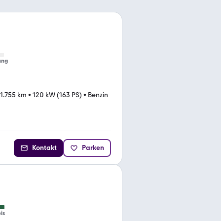
ung
1.755 km
•
120 kW (163 PS)
•
Benzin
Kontakt
Parken
is