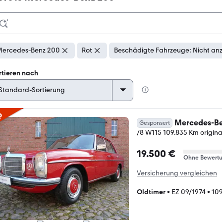
ercedes-Benz 200
Rot
Beschädigte Fahrzeuge: Nicht an
rtieren nach
p
Mercedes-Be
Gesponsert
/8 W115 109.835 Km origina
19.500 €
Ohne Bewert
Versicherung vergleichen
Oldtimer
•
EZ 09/1974
•
10