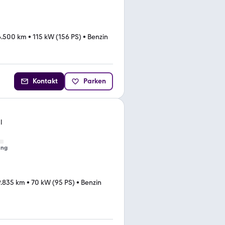
6.500 km
•
115 kW (156 PS)
•
Benzin
Kontakt
Parken
l
ung
9.835 km
•
70 kW (95 PS)
•
Benzin