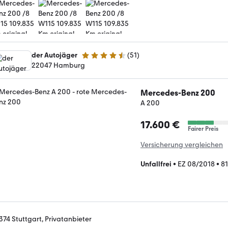
der Autojäger
(
51
)
4.6 Sterne
22047 Hamburg
Mercedes-Benz 200
A 200
17.600 €
Fairer Preis
Versicherung vergleichen
Unfallfrei
•
EZ 08/2018
•
8
374 Stuttgart, Privatanbieter