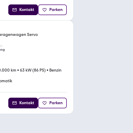
Kontakt
Parken
Garagenwagen Servo
ung
0.000 km
•
63 kW (86 PS)
•
Benzin
omatik
Kontakt
Parken