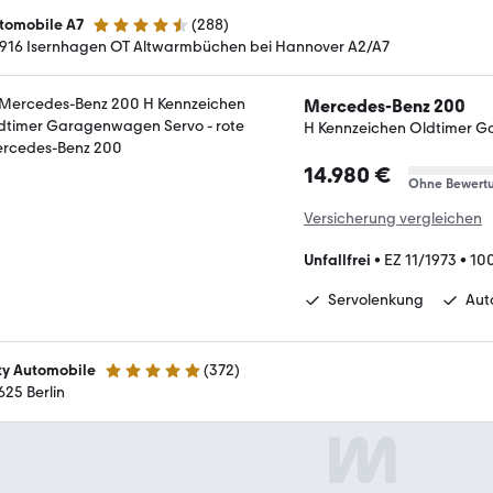
tomobile A7
(
288
)
4.7 Sterne
916 Isernhagen OT Altwarmbüchen bei Hannover A2/A7
Mercedes-Benz 200
H Kennzeichen Oldtimer 
14.980 €
Ohne Bewert
Versicherung vergleichen
Unfallfrei
•
EZ 11/1973
•
10
Servolenkung
Aut
ty Automobile
(
372
)
4.9 Sterne
625 Berlin