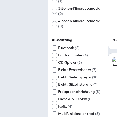
(
1
)
3-Zonen-Klimaautomatik
(
0
)
4-Zonen-Klimaautomatik
(
0
)
70
Ausstattung
Bluetooth
(
6
)
Bordcomputer
(
4
)
CD-Spieler
(
6
)
Elektr. Fensterheber
(
7
)
Elektr. Seitenspiegel
(
10
)
Elektr. Sitzeinstellung
(
1
)
Freisprecheinrichtung
(
5
)
Head-Up Display
(
0
)
Isofix
(
4
)
Multifunktionslenkrad
(
5
)