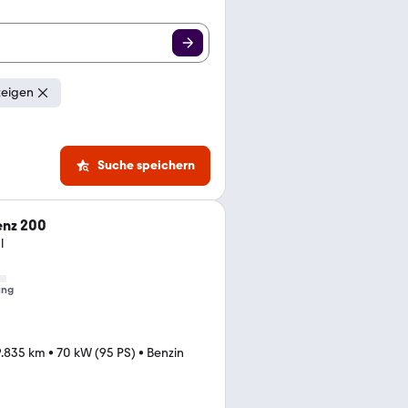
zeigen
Suche speichern
nz 200
l
ung
9.835 km
•
70 kW (95 PS)
•
Benzin