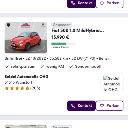
Kontakt
Parken
Gesponsert
Fiat 500 1.0 MildHybrid
DOLCEVITA Komfort
13.990 €
Fairer Preis
Unfallfrei
•
EZ 10/2022
•
33.582 km
•
52 kW (71 PS)
•
Benzin
sehr sparsam
wenig KM
Sondermodell
Seidel Automobile OHG
31515 Wunstorf
(
903
)
4.9 Sterne
Kontakt
Parken
Gesponsert