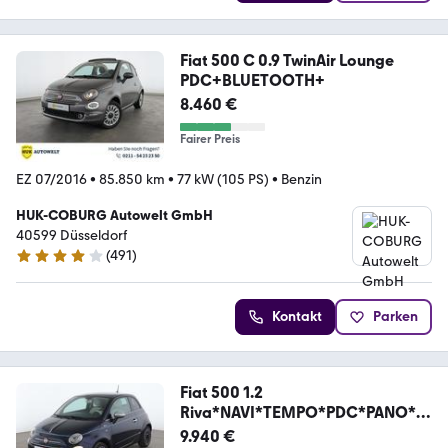
Fiat 500 C 0.9 TwinAir Lounge
PDC+BLUETOOTH+
8.460 €
Fairer Preis
EZ 07/2016
•
85.850 km
•
77 kW (105 PS)
•
Benzin
HUK-COBURG Autowelt GmbH
40599 Düsseldorf
(
491
)
4.1 Sterne
Kontakt
Parken
Fiat 500 1.2
Riva*NAVI*TEMPO*PDC*PANO*A
LU*KLIMA*
9.940 €