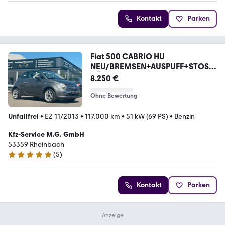
Kontakt
Parken
Fiat 500 CABRIO HU
NEU/BREMSEN+AUSPUFF+STOSS
DÄMPFER
8.250 €
Ohne Bewertung
Unfallfrei
•
EZ 11/2013
•
117.000 km
•
51 kW (69 PS)
•
Benzin
Kfz-Service M.G. GmbH
53359 Rheinbach
(
5
)
4.8 Sterne
Kontakt
Parken