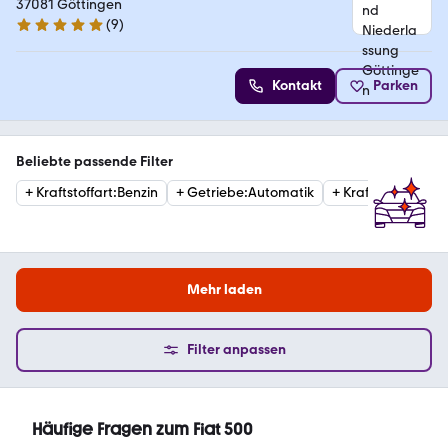
37081 Göttingen
(
9
)
5 Sterne
Kontakt
Parken
Beliebte passende Filter
+
Kraftstoffart
:
Benzin
+
Getriebe
:
Automatik
+
Kraftstoffart
:
Die
Mehr laden
Filter anpassen
Häufige Fragen zum Fiat 500