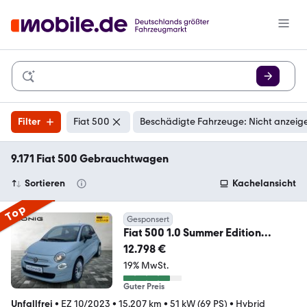
Filter
Fiat 500
Beschädigte Fahrzeuge: Nicht anzeig
9.171 Fiat 500 Gebrauchtwagen
Sortieren
Kachelansicht
Top
Gesponsert
Fiat 500 1.0 Summer Edition
Klima*Carplay
12.798 €
19% MwSt.
Guter Preis
Unfallfrei
•
EZ 10/2023
•
15.207 km
•
51 kW (69 PS)
•
Hybrid