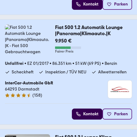
Kontakt
Parken
Fiat 500 1.2 Automatik Lounge
|Panorama|Klimaauto.|K
9.950 €
Fairer Preis
Unfallfrei
•
EZ 01/2017
•
86.351 km
•
51 kW (69 PS)
•
Benzin
Scheckheft
Inspektion / TÜV NEU
Allwetterreifen
InterCar-Autmobile GbR
64293 Darmstadt
(
158
)
4.6 Sterne
Kontakt
Parken