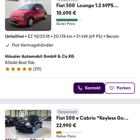
Fiat 500 Lounge 1.2 69PS
Glasdach, PDC, Carplay uvm.
10.690 €
Guter Preis
Unfallfrei
•
EZ 10/2018
•
20.174 km
•
51 kW (69 PS)
•
Benzin
Fiat-Vertragshändler
Häusler Automobil GmbH & Co KG
83646 Bad Tölz
(
20
)
5 Sterne
Kontakt
Parken
Gesponsert
Fiat 500 e Cabrio *Keyless Go
*Apple Car Play *Tempo
22.990 €
Hoher Preis