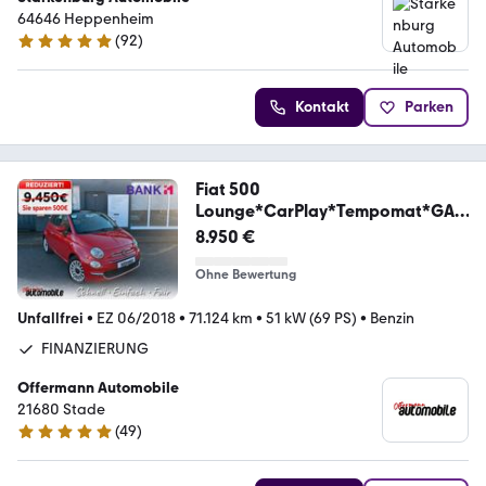
64646 Heppenheim
(
92
)
5 Sterne
Kontakt
Parken
Fiat 500
Lounge*CarPlay*Tempomat*GAR
ANTIE*HuNEU
8.950 €
Ohne Bewertung
Unfallfrei
•
EZ 06/2018
•
71.124 km
•
51 kW (69 PS)
•
Benzin
FINANZIERUNG
Offermann Automobile
21680 Stade
(
49
)
5 Sterne