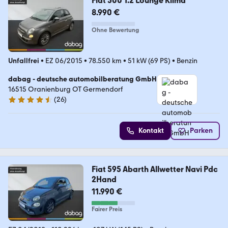
Fiat 500 1.2 Lounge Klima
8.990 €
Ohne Bewertung
Unfallfrei
•
EZ 06/2015
•
78.550 km
•
51 kW (69 PS)
•
Benzin
dabag - deutsche automobilberatung GmbH
16515 Oranienburg OT Germendorf
(
26
)
4.5 Sterne
Kontakt
Parken
Fiat 595 Abarth Allwetter Navi Pdc
2Hand
11.990 €
Fairer Preis