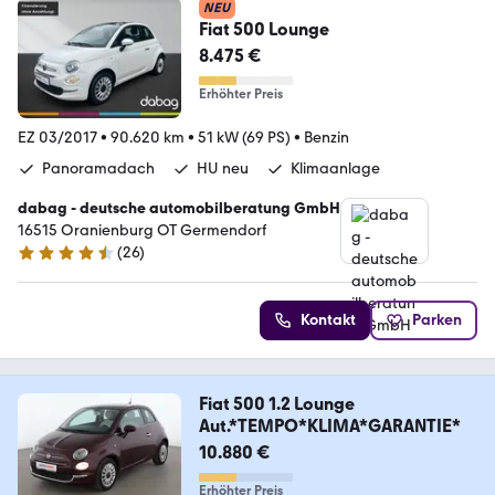
NEU
Fiat 500 Lounge
8.475 €
Erhöhter Preis
EZ 03/2017
•
90.620 km
•
51 kW (69 PS)
•
Benzin
Panoramadach
HU neu
Klimaanlage
dabag - deutsche automobilberatung GmbH
16515 Oranienburg OT Germendorf
(
26
)
4.5 Sterne
Kontakt
Parken
Fiat 500 1.2 Lounge
Aut.*TEMPO*KLIMA*GARANTIE*
10.880 €
Erhöhter Preis