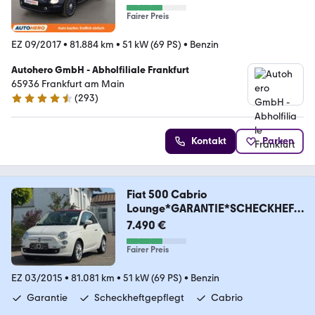
Fairer Preis
EZ 09/2017
•
81.884 km
•
51 kW (69 PS)
•
Benzin
Autohero GmbH - Abholfiliale Frankfurt
65936 Frankfurt am Main
(
293
)
4.6 Sterne
Kontakt
Parken
Fiat 500 Cabrio
Lounge*GARANTIE*SCHECKHEFT
GEPLEGT*PDC
7.490 €
Fairer Preis
EZ 03/2015
•
81.081 km
•
51 kW (69 PS)
•
Benzin
Garantie
Scheckheftgepflegt
Cabrio