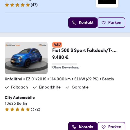
(
47
)
5 Sterne
Kontakt
Parken
NEU
Fiat 500 S Sport Faltdach/T-
Leder/Einparkhilfe
9.480 €
Ohne Bewertung
Unfallfrei
•
EZ 01/2015
•
114.000 km
•
51 kW (69 PS)
•
Benzin
Faltdach
Einparkhilfe
Garantie
City Automobile
10625 Berlin
(
372
)
4.9 Sterne
Kontakt
Parken