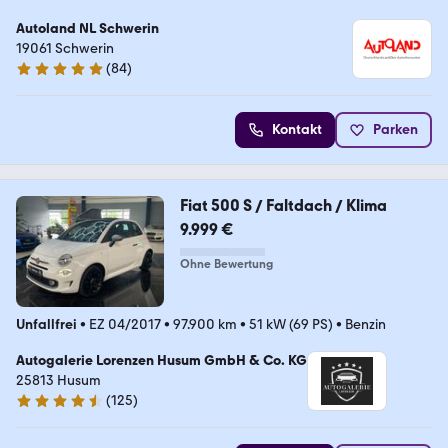
Autoland NL Schwerin
19061 Schwerin
(
84
)
4.9 Sterne
Kontakt
Parken
Fiat 500 S / Faltdach / Klima
9.999 €
Ohne Bewertung
Unfallfrei
•
EZ 04/2017
•
97.900 km
•
51 kW (69 PS)
•
Benzin
Autogalerie Lorenzen Husum GmbH & Co. KG
25813 Husum
(
125
)
4.3 Sterne