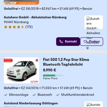
Unfallfrei
•
EZ 08/2018
•
83.967 km
•
51 kW (69 PS)
•
Benzin
Autohero GmbH - Abholstation Nürnberg
90441 Nürnberg
(
172
)
4.5 Sterne
Kontakt
Parken
Fiat 500 1.2 Pop Star Klima
Bluetooth Tagfahrlicht
8.990 €
Fairer Preis
Unfallfrei
•
EZ 04/2016
•
71.000 km
•
51 kW (69 PS)
•
Benzin
Klimaanlage
Bluetooth
Multifunktionslenkrad
Autoland Niederlassung Göttingen