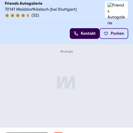
Friends Autogalerie
72141 Walddorfhäslach (bei Stuttgart)
(
52
)
4.7 Sterne
Kontakt
Parken