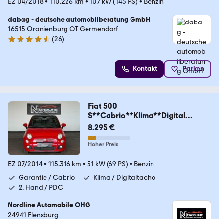
EZ 04/2018
•
110.226 km
•
107 kW (145 PS)
•
Benzin
dabag - deutsche automobilberatung GmbH
16515 Oranienburg OT Germendorf
(
26
)
4.5 Sterne
Kontakt
Parken
Fiat 500
S**Cabrio**Klima**Digital
Tacho**Garantie**
8.295 €
Hoher Preis
EZ 07/2014
•
115.316 km
•
51 kW (69 PS)
•
Benzin
Garantie / Cabrio
Klima / Digitaltacho
2. Hand / PDC
Nordline Automobile OHG
24941 Flensburg