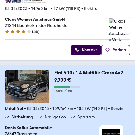
EZ 08/2023
•
14.760 km
•
87 kW (118 PS)
•
Elektro
Claas Wehner Autohaus GmbH
21244 Buchholz in der Nordheide
(
36
)
3.8 Sterne
Kontakt
Parken
Fiat 500x 1.4 MultiAir Cross 4x2
9.900 €
Fairer Preis
Unfallfrei
•
EZ 03/2015
•
109.764 km
•
103 kW (140 PS)
•
Benzin
Sitzheizung
Navigation
Sparsam
Denis Kallus Automobile
78647 Trossingen