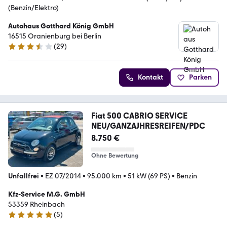
(Benzin/Elektro)
Autohaus Gotthard König GmbH
16515 Oranienburg bei Berlin
(
29
)
3.3 Sterne
Kontakt
Parken
Fiat 500 CABRIO SERVICE
NEU/GANZAJHRESREIFEN/PDC
8.750 €
Ohne Bewertung
Unfallfrei
•
EZ 07/2014
•
95.000 km
•
51 kW (69 PS)
•
Benzin
Kfz-Service M.G. GmbH
53359 Rheinbach
(
5
)
4.8 Sterne