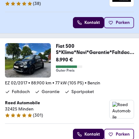
(
38
)
4.9 Sterne
Kontakt
Parken
Fiat 500
S*Klima*Navi*Garantie*Faltdach
*
8.990 €
Guter Preis
EZ 02/2017
•
88.900 km
•
77 kW (105 PS)
•
Benzin
Faltdach
Garantie
Sportpaket
Raed Automobile
32425 Minden
(
301
)
4.9 Sterne
Kontakt
Parken