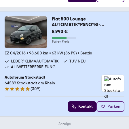
Fiat 500 Lounge
AUTOMATIK°PANO°BI-
XENON°NAVI°PDC°DAB
8.990 €
Fairer Preis
EZ 04/2016
•
98.600 km
•
63 kW (86 PS)
•
Benzin
LEDER°KLIMAAUTOMATIK
TÜV NEU
ALLWETTERBERREIFUNG
Autoforum Stockstadt
64589 Stockstadt am Rhein
(
309
)
4.8 Sterne
Kontakt
Parken