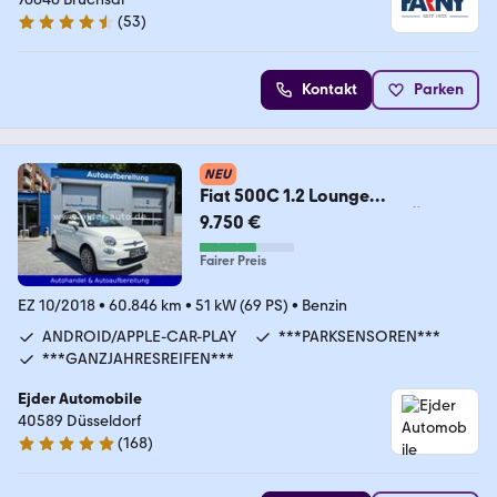
(
53
)
4.7 Sterne
Kontakt
Parken
NEU
Fiat 500C 1.2 Lounge
*CABRIO*REIFEN+INSP+TÜV:01.2
9.750 €
6*
Fairer Preis
EZ 10/2018
•
60.846 km
•
51 kW (69 PS)
•
Benzin
ANDROID/APPLE-CAR-PLAY
***PARKSENSOREN***
***GANZJAHRESREIFEN***
Ejder Automobile
40589 Düsseldorf
(
168
)
4.9 Sterne