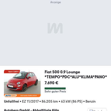
Fiat 500 0.9 Lounge
*TEMPO*PDC*ALU*KLIMA*PANO*
7.690 €
Sehr guter Preis
Unfallfrei
•
EZ 11/2017
•
86.205 km
•
63 kW (86 PS)
•
Benzin
Autohero GmbH - Abholfiliale Köln