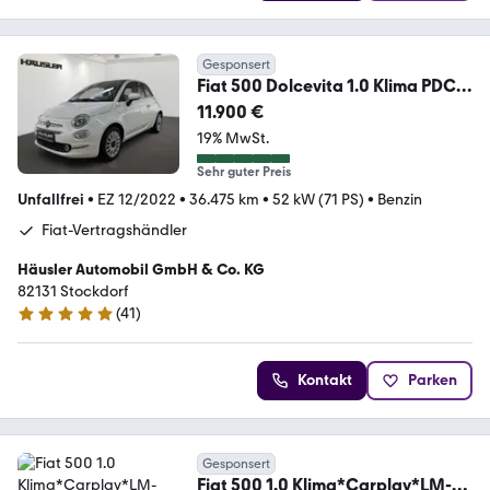
Gesponsert
Fiat 500 Dolcevita 1.0 Klima PDC
AppleCarPlay
11.900 €
19% MwSt.
Sehr guter Preis
Unfallfrei
•
EZ 12/2022
•
36.475 km
•
52 kW (71 PS)
•
Benzin
Fiat-Vertragshändler
Häusler Automobil GmbH & Co. KG
82131 Stockdorf
(
41
)
4.8 Sterne
Kontakt
Parken
Gesponsert
Fiat 500 1.0 Klima*Carplay*LM-