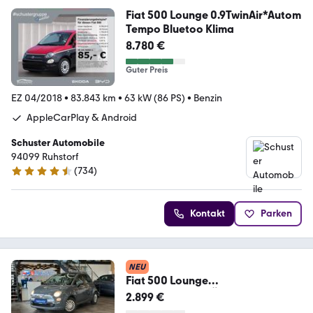
Fiat 500 Lounge 0.9TwinAir*Autom
Tempo Bluetoo Klima
8.780 €
Guter Preis
EZ 04/2018
•
83.843 km
•
63 kW (86 PS)
•
Benzin
AppleCarPlay & Android
Schuster Automobile
94099 Ruhstorf
(
734
)
4.6 Sterne
Kontakt
Parken
NEU
Fiat 500 Lounge
*PANO*KLIMA*TÜV02/28*
2.899 €