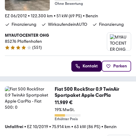
Ohne Bewertung
EZ 06/2012
•
122.300 km
•
51 kW (69 PS)
•
Benzin
Finanzierung
WirkaufendeinAUTO
Finanzierung
MYAUTOCENTER OHG
85276 Pfaffenhofen
(
551
)
4.2 Sterne
Kontakt
Parken
Fiat 500 RockStar 0.9 TwinAir
Sportpaket Apple CarPla
11.989 €
19% MwSt.
Erhöhter Preis
Unfallfrei
•
EZ 10/2019
•
75.914 km
•
63 kW (86 PS)
•
Benzin