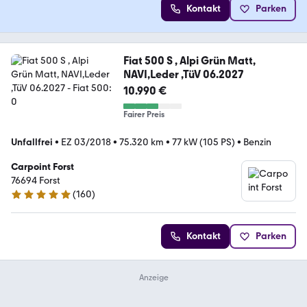
Kontakt
Parken
Fiat 500 S , Alpi Grün Matt,
NAVI,Leder ,TüV 06.2027
10.990 €
Fairer Preis
Unfallfrei
•
EZ 03/2018
•
75.320 km
•
77 kW (105 PS)
•
Benzin
Carpoint Forst
76694 Forst
(
160
)
4.8 Sterne
Kontakt
Parken