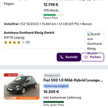
Felgen
12.798 €
19% MwSt.
Fairer Preis
Unfallfrei
•
EZ 10/2023
•
15.861 km
•
51 kW (69 PS)
•
Benzin
Autohaus Gotthard König GmbH
04178 Leipzig
(
9
)
4 Sterne
Kontakt
Parken
Gesponsert
Fiat 500 1.0 Mild-Hybrid Lounge
*NAVI*TEMPO*PDC*KLIMA
Lieferung möglich
10.300 €
inkl. kostenlose Lieferung
Sehr guter Preis