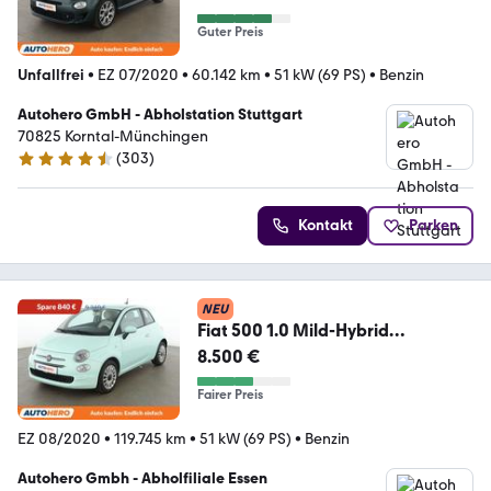
Guter Preis
Unfallfrei
•
EZ 07/2020
•
60.142 km
•
51 kW (69 PS)
•
Benzin
Autohero GmbH - Abholstation Stuttgart
70825 Korntal-Münchingen
(
303
)
4.4 Sterne
Kontakt
Parken
NEU
Fiat 500 1.0 Mild-Hybrid
Lounge*TEMPO*PDC*KLIMA*
8.500 €
Fairer Preis
EZ 08/2020
•
119.745 km
•
51 kW (69 PS)
•
Benzin
Autohero Gmbh - Abholfiliale Essen