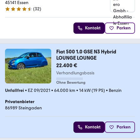
45141 Essen
(
32
)
4.7 Sterne
Kontakt
Parken
Fiat 500 1.0 GSE N3 Hybrid
LOUNGE LOUNGE
22.400 €
Verhandlungsbasis
Ohne Bewertung
Unfallfrei
•
EZ 09/2021
•
64.000 km
•
14 kW (19 PS)
•
Benzin
Privatanbieter
86989 Steingaden
Kontakt
Parken