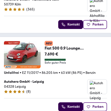
50739 Köln
(
365
)
4.6 Sterne
Kontakt
Parken
NEU
Fiat 500 0.9 Lounge
*TEMPO*PDC*ALU*KLIMA*PANO*
7.690 €
Sehr guter Preis
Unfallfrei
•
EZ 11/2017
•
86.205 km
•
63 kW (86 PS)
•
Benzin
Autohero GmbH - Leipzig
04328 Leipzig
(
8
)
4.3 Sterne
Kontakt
Parken