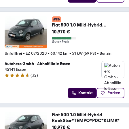
NEU
Fiat 500 1.0 Mild-Hybrid
RockStar*TEMPO*PDC*KLIMA*
10.970 €
Guter Preis
Unfallfrei
•
EZ 07/2020
•
60.142 km
•
51 kW (69 PS)
•
Benzin
Autohero Gmbh - Abholfiliale Essen
45141 Essen
(
32
)
4.7 Sterne
Kontakt
Parken
Fiat 500 1.0 Mild-Hybrid
RockStar*TEMPO*PDC*KLIMA*
10.970 €