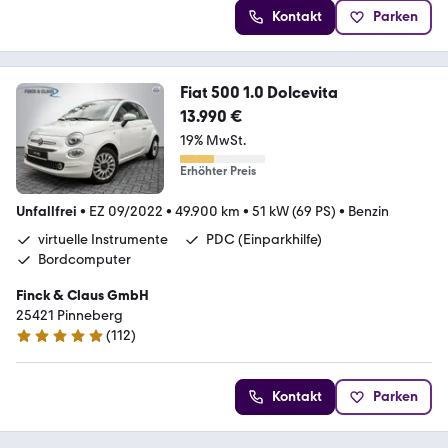
Kontakt
Parken
Fiat 500 1.0 Dolcevita
13.990 €
19% MwSt.
Erhöhter Preis
Unfallfrei
•
EZ 09/2022
•
49.900 km
•
51 kW (69 PS)
•
Benzin
virtuelle Instrumente
PDC (Einparkhilfe)
Bordcomputer
Finck & Claus GmbH
25421 Pinneberg
(
112
)
4.9 Sterne
Kontakt
Parken