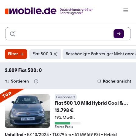
Filter
Fiat 500 0
Beschädigte Fahrzeuge: Nicht anze
2.809 Fiat 500: 0
Sortieren
Kachelansicht
Top
Gesponsert
Fiat 500 1.0 Mild Hybrid Cool &
Sound
12.798 €
19% MwSt.
Fairer Preis
Unfallfrei
•
EZ 10/2023
•
11.079 km
•
51 kW (69 PS)
•
Hybrid