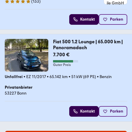
(
133
)
5 Sterne
Kontakt
Parken
Fiat 500 1.2 Lounge | 65.000 km |
Panoramadach
7.700 €
Guter Preis
Unfallfrei
•
EZ 11/2017
•
65.142 km
•
51 kW (69 PS)
•
Benzin
Privatanbieter
53227 Bonn
Kontakt
Parken