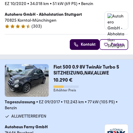
EZ 10/2020
•
34.018 km
•
51 kW (69 PS)
•
Benzin
Autohero GmbH - Abholstation Stuttgart
70825 Korntal-Münchingen
(
303
)
4.4 Sterne
Kontakt
Parken
Fiat 500 0.9 8V TwinAir Turbo S
SITZHEIZUNG,NAV,ALLWE
10.290 €
Erhöhter Preis
Tageszulassung
•
EZ 09/2017
•
112.243 km
•
77 kW (105 PS)
•
Benzin
ALLWETTERREIFEN
Autohaus Farny GmbH
76646 Bruchsal