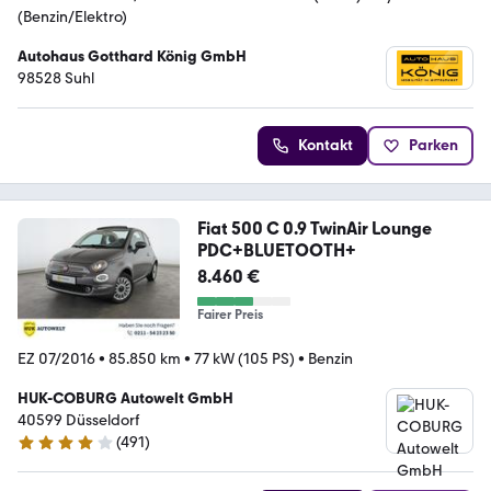
(Benzin/Elektro)
Autohaus Gotthard König GmbH
98528 Suhl
Kontakt
Parken
Fiat 500 C 0.9 TwinAir Lounge
PDC+BLUETOOTH+
8.460 €
Fairer Preis
EZ 07/2016
•
85.850 km
•
77 kW (105 PS)
•
Benzin
HUK-COBURG Autowelt GmbH
40599 Düsseldorf
(
491
)
4.1 Sterne