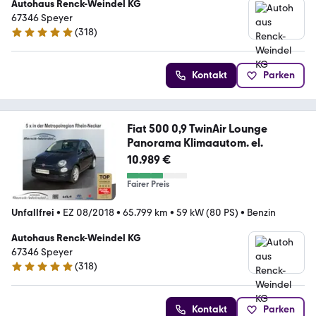
Autohaus Renck-Weindel KG
67346 Speyer
(
318
)
4.9 Sterne
Kontakt
Parken
Fiat 500 0,9 TwinAir Lounge
Panorama Klimaautom. el.
10.989 €
Fairer Preis
Unfallfrei
•
EZ 08/2018
•
65.799 km
•
59 kW (80 PS)
•
Benzin
Autohaus Renck-Weindel KG
67346 Speyer
(
318
)
4.9 Sterne
Kontakt
Parken