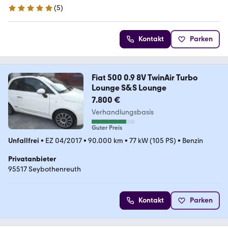
(
5
)
5 Sterne
Kontakt
Parken
Fiat 500 0.9 8V TwinAir Turbo
Lounge S&S Lounge
7.800 €
Verhandlungsbasis
Guter Preis
Unfallfrei
•
EZ 04/2017
•
90.000 km
•
77 kW (105 PS)
•
Benzin
Privatanbieter
95517 Seybothenreuth
Kontakt
Parken