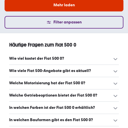
Mehr laden
Filter anpassen
Häufige Fragen zum Fiat 500 0
Wie viel kostet der Fiat 500 0?
Ein guter Preis für einen Fiat 500 0 liegt zwischen 10.706 €
Wie viele Fiat 500-Angebote gibt es aktuell?
und 15.330 €. Leasingangebote starten ab 83 €
monatlich. (Stand: 8.8.2026)
Es gibt insgesamt 2.809 Fiat 500 bei mobile.de, davon
Welche Motorisierung hat der Fiat 500 0?
2.575 Gebraucht- und 234 Neuwagen. (Stand: 8.8.2026)
Der Fiat 500 0 hat Leistungen zwischen 65 und 86 PS.
Welche Getriebeoptionen bietet der Fiat 500 0?
(Stand: 8.8.2026)
Der Fiat 500 0 ist mit manuellem, automatischem und
In welchen Farben ist der Fiat 500 0 erhältlich?
halbautomatischem Getriebe erhältlich. (Stand:
8.8.2026)
Den Fiat 500 0 gibt es in folgenden Farben: weiß, grau,
In welchen Bauformen gibt es den Fiat 500 0?
schwarz, blau, rot, grün, gelb, orange, lila, gold, braun,