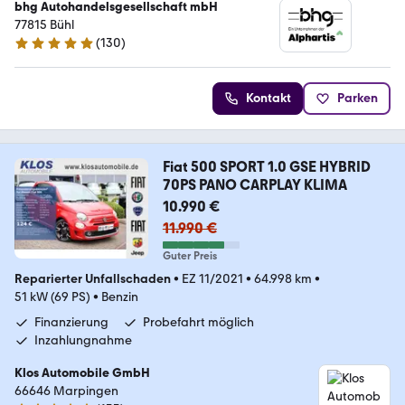
bhg Autohandelsgesellschaft mbH
77815 Bühl
(
130
)
4.8 Sterne
Kontakt
Parken
Fiat 500 SPORT 1.0 GSE HYBRID
70PS PANO CARPLAY KLIMA
10.990 €
11.990 €
Guter Preis
Reparierter Unfallschaden
•
EZ 11/2021
•
64.998 km
•
51 kW (69 PS)
•
Benzin
Finanzierung
Probefahrt möglich
Inzahlungnahme
Klos Automobile GmbH
66646 Marpingen