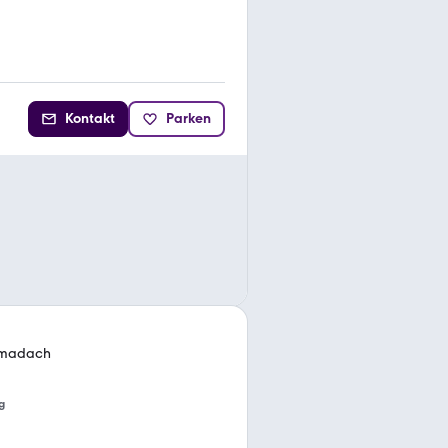
Kontakt
Parken
amadach
g