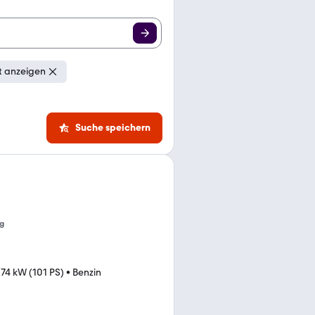
t anzeigen
Suche speichern
g
•
74 kW (101 PS)
•
Benzin