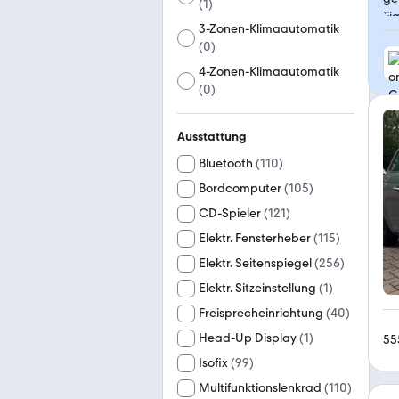
(
1
)
3-Zonen-Klimaautomatik
(
0
)
4-Zonen-Klimaautomatik
(
0
)
Ausstattung
Bluetooth
(
110
)
Bordcomputer
(
105
)
CD-Spieler
(
121
)
Elektr. Fensterheber
(
115
)
Elektr. Seitenspiegel
(
256
)
Elektr. Sitzeinstellung
(
1
)
Freisprecheinrichtung
(
40
)
Head-Up Display
(
1
)
55
Isofix
(
99
)
Multifunktionslenkrad
(
110
)