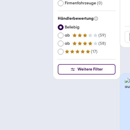
Firmenfahrzeuge
(
0
)
Händlerbewertung
Beliebig
ab
(
59
)
3 Sterne
ab
(
58
)
4 Sterne
(
17
)
ab
5 Sterne
Weitere Filter