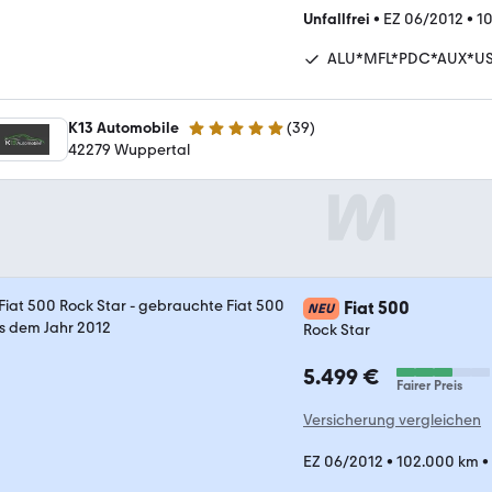
Unfallfrei
•
EZ 06/2012
•
1
ALU*MFL*PDC*AUX*U
K13 Automobile
(
39
)
4.9 Sterne
42279 Wuppertal
Fiat 500
NEU
Rock Star
5.499 €
Fairer Preis
Versicherung vergleichen
EZ 06/2012
•
102.000 km
•