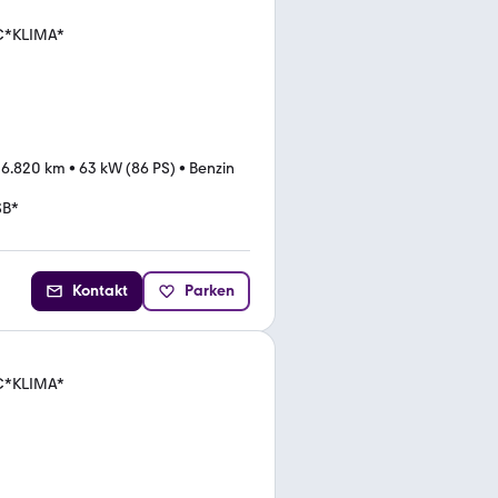
DC*KLIMA*
06.820 km
•
63 kW (86 PS)
•
Benzin
SB*
Kontakt
Parken
DC*KLIMA*