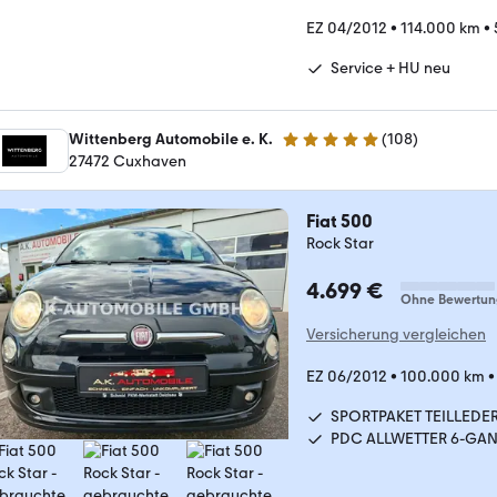
EZ 04/2012
•
114.000 km
•
Service + HU neu
Wittenberg Automobile e. K.
(
108
)
4.9 Sterne
27472 Cuxhaven
Fiat 500
Rock Star
4.699 €
Ohne Bewertun
Versicherung vergleichen
EZ 06/2012
•
100.000 km
SPORTPAKET TEILLEDE
PDC ALLWETTER 6-GA