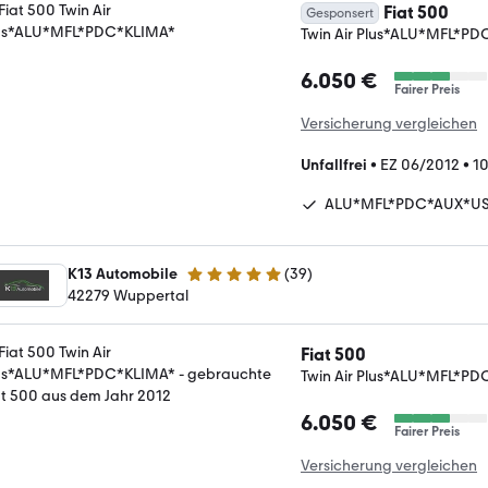
Fiat 500
Gesponsert
Twin Air Plus*ALU*MFL*P
6.050 €
Fairer Preis
Versicherung vergleichen
Unfallfrei
•
EZ 06/2012
•
1
ALU*MFL*PDC*AUX*U
K13 Automobile
(
39
)
4.9 Sterne
42279 Wuppertal
Fiat 500
Twin Air Plus*ALU*MFL*P
6.050 €
Fairer Preis
Versicherung vergleichen