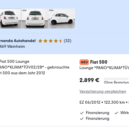
rnanda Autohandel
(
32
)
4.7 Sterne
469 Weinheim
Fiat 500
NEU
Lounge *PANO*KLIMA*TÜ
2.899 €
Ohne Bewertun
Versicherung vergleichen
EZ 06/2012
•
122.300 km
•
Finanzierung
Wir
Finanzierung