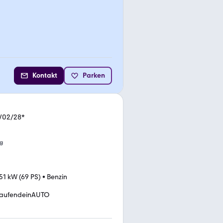
Kontakt
Parken
V02/28*
g
51 kW (69 PS)
•
Benzin
kaufendeinAUTO