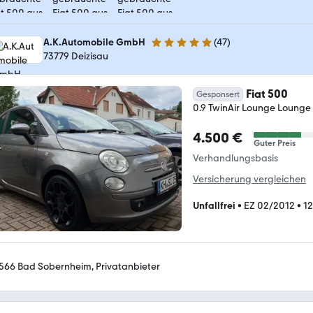
A.K.Automobile GmbH
(
47
)
4.9 Sterne
73779 Deizisau
Fiat 500
Gesponsert
0.9 TwinAir Lounge Lounge
4.500 €
Guter Preis
Verhandlungsbasis
Versicherung vergleichen
Unfallfrei
•
EZ 02/2012
•
1
566 Bad Sobernheim, Privatanbieter