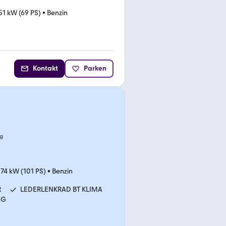
51 kW (69 PS)
•
Benzin
Kontakt
Parken
g
•
74 kW (101 PS)
•
Benzin
R
LEDERLENKRAD BT KLIMA
NG