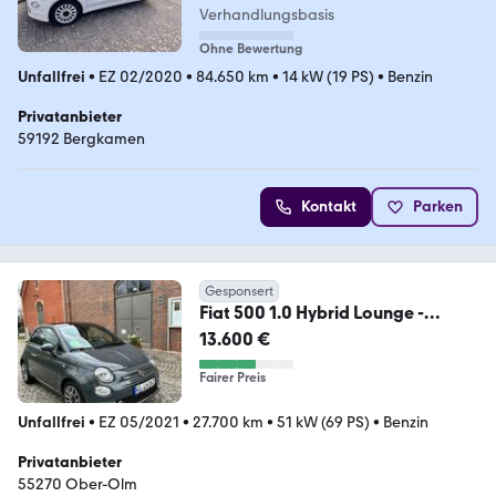
Verhandlungsbasis
Ohne Bewertung
Unfallfrei
•
EZ 02/2020
•
84.650 km
•
14 kW (19 PS)
•
Benzin
Privatanbieter
59192 Bergkamen
Kontakt
Parken
Gesponsert
Fiat 500 1.0 Hybrid Lounge -
27.700 km
13.600 €
Fairer Preis
Unfallfrei
•
EZ 05/2021
•
27.700 km
•
51 kW (69 PS)
•
Benzin
Privatanbieter
55270 Ober-Olm