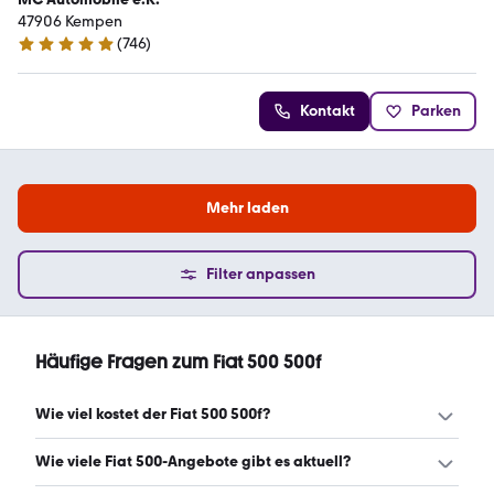
47906 Kempen
(
746
)
4.8 Sterne
Kontakt
Parken
Mehr laden
Filter anpassen
Häufige Fragen zum Fiat 500 500f
Wie viel kostet der Fiat 500 500f?
Ein guter Preis für einen Fiat 500 500f liegt zwischen 6.124
Wie viele Fiat 500-Angebote gibt es aktuell?
€ und 11.915 €. Leasingangebote starten ab 83 €