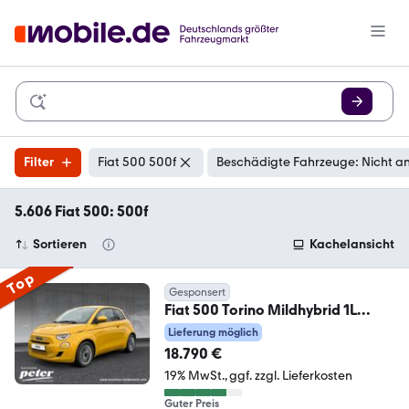
Filter
Fiat 500 500f
Beschädigte Fahrzeuge: Nicht a
5.606 Fiat 500: 500f
Sortieren
Kachelansicht
Top
Gesponsert
Fiat 500 Torino Mildhybrid 1L
Firefly Sonderedition
Lieferung möglich
18.790 €
19% MwSt.
ggf. zzgl. Lieferkosten
Guter Preis