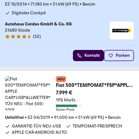
EZ 10/2014
•
71.180 km
•
51 kW (69 PS)
•
Benzin
Digitales Cockpit
Autohaus Cordes GmbH & Co. KG
21680 Stade
(
52
)
4.4 Sterne
Kontakt
Parken
NEU
Fiat 500*TEMPOMAT*FSP*APPLE
CAR*USB*ALLWETTER*TÜV NEU
7.999 €
19% MwSt.
Guter Preis
Unfallfrei
•
EZ 04/2019
•
91.000 km
•
51 kW (69 PS)
•
Benzin
GARANTIE-TÜV NEU-USB
TEMPOMAT-FREISPRECH
APPLE CAR-ANDROID AUTO