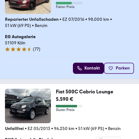
Fairer Preis
Reparierter Unfallschaden
•
EZ 07/2016
•
98.000 km
•
51 kW (69 PS)
•
Benzin
EG Autogalerie
51109 Köln
(
77
)
4.4 Sterne
Kontakt
Parken
Fiat 500C Cabrio Lounge
5.590 €
Guter Preis
Unfallfrei
•
EZ 05/2013
•
96.250 km
•
51 kW (69 PS)
•
Benzin