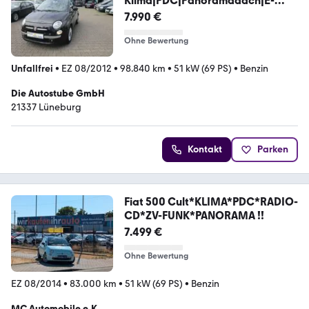
Klima|PDC|Panoramadach|E-
Fenster|Radio mit U
7.990 €
Ohne Bewertung
Unfallfrei
•
EZ 08/2012
•
98.840 km
•
51 kW (69 PS)
•
Benzin
Die Autostube GmbH
21337 Lüneburg
Kontakt
Parken
Fiat 500 Cult*KLIMA*PDC*RADIO-
CD*ZV-FUNK*PANORAMA !!
7.499 €
Ohne Bewertung
EZ 08/2014
•
83.000 km
•
51 kW (69 PS)
•
Benzin
MC Automobile e.K.