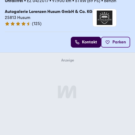
Unfallfrei
•
EZ 04/2017
•
97.900 km
•
51 kW (69 PS)
•
Benzin
Autogalerie Lorenzen Husum GmbH & Co. KG
25813 Husum
(
125
)
4.3 Sterne
Kontakt
Parken