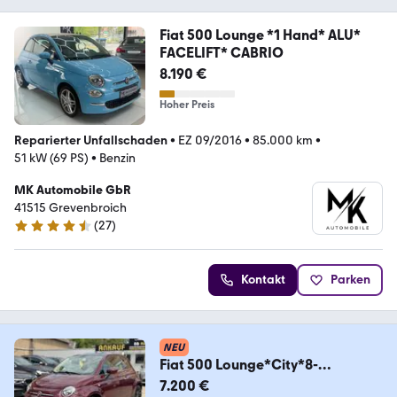
Fiat 500 Lounge *1 Hand* ALU*
FACELIFT* CABRIO
8.190 €
Hoher Preis
Reparierter Unfallschaden
•
EZ 09/2016
•
85.000 km
•
51 kW (69 PS)
•
Benzin
MK Automobile GbR
41515 Grevenbroich
(
27
)
4.7 Sterne
Kontakt
Parken
NEU
Fiat 500 Lounge*City*8-
Fachbereift*Navi*Euro6*Pano'
7.200 €