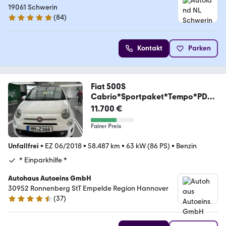
19061 Schwerin
(
84
)
4.9 Sterne
Kontakt
Parken
Fiat 500S
Cabrio*Sportpaket*Tempo*PDC*
Weiss foliert*
11.700 €
Fairer Preis
Unfallfrei
•
EZ 06/2018
•
58.487 km
•
63 kW (86 PS)
•
Benzin
* Einparkhilfe *
Autohaus Autoeins GmbH
30952 Ronnenberg StT Empelde Region Hannover
(
37
)
4.7 Sterne