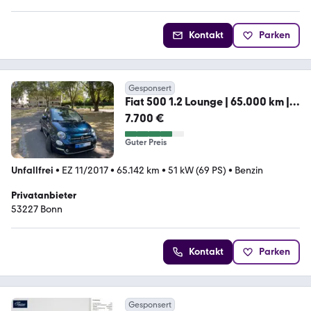
Kontakt
Parken
Gesponsert
Fiat 500 1.2 Lounge | 65.000 km |
Panoramadach
7.700 €
Guter Preis
Unfallfrei
•
EZ 11/2017
•
65.142 km
•
51 kW (69 PS)
•
Benzin
Privatanbieter
53227 Bonn
Kontakt
Parken
Gesponsert