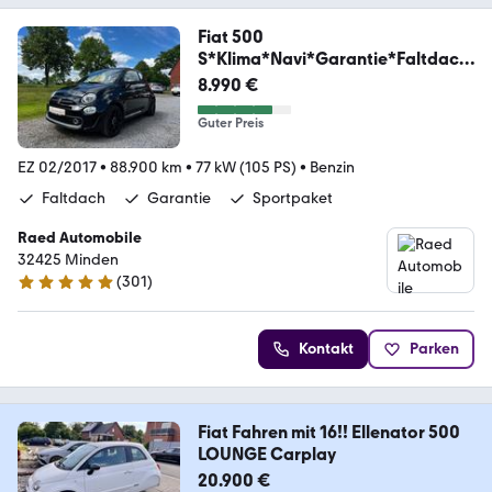
Fiat 500
S*Klima*Navi*Garantie*Faltdach
*
8.990 €
Guter Preis
EZ 02/2017
•
88.900 km
•
77 kW (105 PS)
•
Benzin
Faltdach
Garantie
Sportpaket
Raed Automobile
32425 Minden
(
301
)
4.9 Sterne
Kontakt
Parken
Fiat Fahren mit 16!! Ellenator 500
LOUNGE Carplay
20.900 €