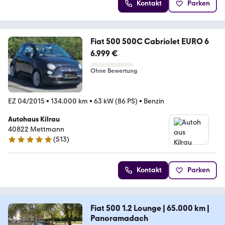
Kontakt
Parken
Fiat 500 500C Cabriolet EURO 6
6.999 €
Ohne Bewertung
EZ 04/2015
•
134.000 km
•
63 kW (86 PS)
•
Benzin
Autohaus Kilrau
40822 Mettmann
(
513
)
5 Sterne
Kontakt
Parken
Fiat 500 1.2 Lounge | 65.000 km |
Panoramadach