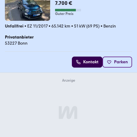
7.700 €
Guter Preis
Unfallfrei
•
EZ 11/2017
•
65.142 km
•
51 kW (69 PS)
•
Benzin
Privatanbieter
53227 Bonn
Kontakt
Parken