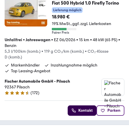
Fiat 500 Hybrid 1.0 Firefly Torino
Lieferung möglich
18.980 €
19% MwSt.
ggf. zzgl. Lieferkosten
Fairer Preis
Unfallfrei
•
Jahreswagen
•
EZ 06/2026
•
15 km
•
48 kW (65 PS)
•
Benzin
5,3 l/100km (komb.)
•
119 g CO₂/km (komb.)
•
CO₂-Klasse
D (komb.)
Markenhändler
Inzahlungnahme möglich
Top Leasing-Angebot
Fischer Automobile GmbH - Pilsach
92367 Pilsach
(
172
)
4.7 Sterne
Kontakt
Parken