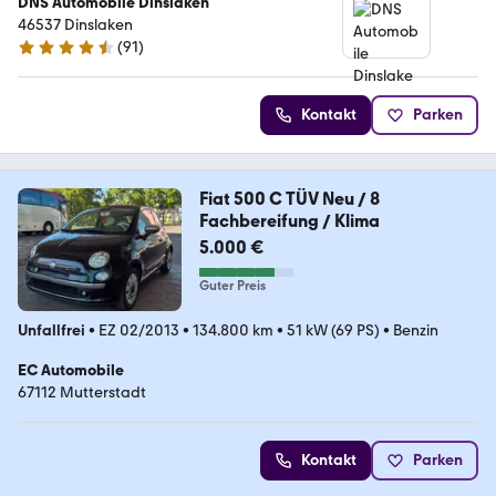
DNS Automobile Dinslaken
46537 Dinslaken
(
91
)
4.7 Sterne
Kontakt
Parken
Fiat 500 C TÜV Neu / 8
Fachbereifung / Klima
5.000 €
Guter Preis
Unfallfrei
•
EZ 02/2013
•
134.800 km
•
51 kW (69 PS)
•
Benzin
EC Automobile
67112 Mutterstadt
Kontakt
Parken