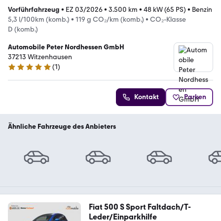
Vorführfahrzeug
•
EZ 03/2026
•
3.500 km
•
48 kW (65 PS)
•
Benzin
5,3 l/100km (komb.)
•
119 g CO₂/km (komb.)
•
CO₂-Klasse
D (komb.)
Automobile Peter Nordhessen GmbH
37213 Witzenhausen
(
1
)
5 Sterne
Kontakt
Parken
Ähnliche Fahrzeuge des Anbieters
Fiat 500 S Sport Faltdach/T-
Leder/Einparkhilfe