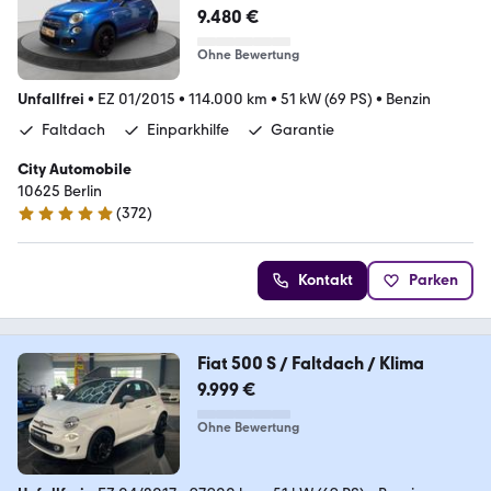
9.480 €
Ohne Bewertung
Unfallfrei
•
EZ 01/2015
•
114.000 km
•
51 kW (69 PS)
•
Benzin
Faltdach
Einparkhilfe
Garantie
City Automobile
10625 Berlin
(
372
)
4.9 Sterne
Kontakt
Parken
Fiat 500 S / Faltdach / Klima
9.999 €
Ohne Bewertung