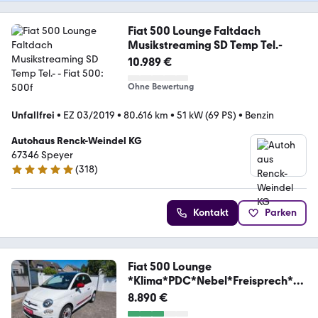
Fiat 500 Lounge Faltdach
Musikstreaming SD Temp Tel.-
10.989 €
Ohne Bewertung
Unfallfrei
•
EZ 03/2019
•
80.616 km
•
51 kW (69 PS)
•
Benzin
Autohaus Renck-Weindel KG
67346 Speyer
(
318
)
4.9 Sterne
Kontakt
Parken
Fiat 500 Lounge
*Klima*PDC*Nebel*Freisprech*U
SB*
8.890 €