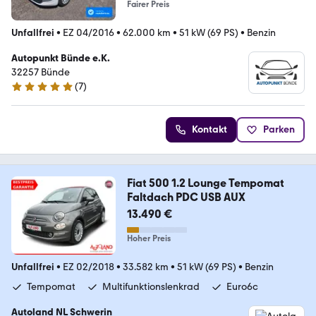
Fairer Preis
Unfallfrei
•
EZ 04/2016
•
62.000 km
•
51 kW (69 PS)
•
Benzin
Autopunkt Bünde e.K.
32257 Bünde
(
7
)
5 Sterne
Kontakt
Parken
Fiat 500 1.2 Lounge Tempomat
Faltdach PDC USB AUX
13.490 €
Hoher Preis
Unfallfrei
•
EZ 02/2018
•
33.582 km
•
51 kW (69 PS)
•
Benzin
Tempomat
Multifunktionslenkrad
Euro6c
Autoland NL Schwerin