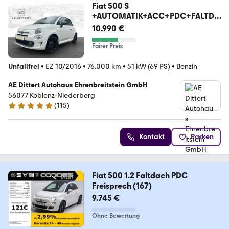
Fiat 500 S
+AUTOMATIK+ACC+PDC+FALTDA
CH+
10.990 €
Fairer Preis
Unfallfrei
•
EZ 10/2016
•
76.000 km
•
51 kW (69 PS)
•
Benzin
AE Dittert Autohaus Ehrenbreitstein GmbH
56077 Koblenz-Niederberg
(
115
)
4.9 Sterne
Kontakt
Parken
Fiat 500 1.2 Faltdach PDC
Freisprech (167)
9.745 €
Ohne Bewertung