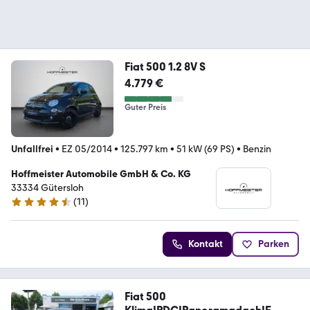
Fiat 500 1.2 8V S
4.779 €
Guter Preis
Unfallfrei
•
EZ 05/2014
•
125.797 km
•
51 kW (69 PS)
•
Benzin
Hoffmeister Automobile GmbH & Co. KG
33334 Gütersloh
(
11
)
4.7 Sterne
Kontakt
Parken
Fiat 500