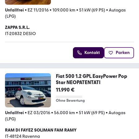
Unfallfrei
•
EZ 11/2016
•
109.000 km
•
51 kW (69 PS)
•
Autogas
(LPG)
ZAPPA S.R.L.
IT-20832 DESIO
Kontakt
Parken
Fiat 500 1.2 GPL EasyPower Pop
Star NEOPATENTATI
11.990 €
Ohne Bewertung
Unfallfrei
•
EZ 03/2016
•
56.000 km
•
51 kW (69 PS)
•
Autogas
(LPG)
RAM DI FAYEZ SOLIMAN FAM RAMY
IT-48124 Ravenna