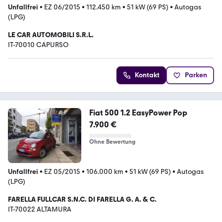
Unfallfrei
•
EZ 06/2015
•
112.450 km
•
51 kW (69 PS)
•
Autogas
(LPG)
LE CAR AUTOMOBILI S.R.L.
IT-70010 CAPURSO
Kontakt
Parken
Fiat 500 1.2 EasyPower Pop
7.900 €
Ohne Bewertung
Unfallfrei
•
EZ 05/2015
•
106.000 km
•
51 kW (69 PS)
•
Autogas
(LPG)
FARELLA FULLCAR S.N.C. DI FARELLA G. A. & C.
IT-70022 ALTAMURA