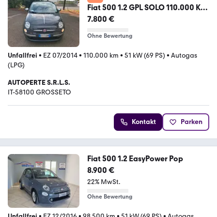
Fiat 500 1.2 GPL SOLO 110.000 KM
NEOPATENTATI
7.800 €
Ohne Bewertung
Unfallfrei
•
EZ 07/2014
•
110.000 km
•
51 kW (69 PS)
•
Autogas
(LPG)
AUTOPERTE S.R.L.S.
IT-58100 GROSSETO
Kontakt
Parken
Fiat 500 1.2 EasyPower Pop
8.900 €
22% MwSt.
Ohne Bewertung
Unfallfrei
•
EZ 12/2016
•
98.500 km
•
51 kW (69 PS)
•
Autogas