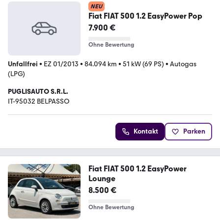
NEU
Fiat FIAT 500 1.2 EasyPower Pop
7.900 €
Ohne Bewertung
Unfallfrei
•
EZ 01/2013
•
84.094 km
•
51 kW (69 PS)
•
Autogas
(LPG)
PUGLISAUTO S.R.L.
IT-95032 BELPASSO
Kontakt
Parken
Fiat FIAT 500 1.2 EasyPower
Lounge
8.500 €
Ohne Bewertung