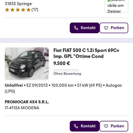
31832 Springe
(
17
)
4.9 Sterne
Kontakt
Parken
Fiat FIAT 500 C 1.2i Sport 69Cv
Imp. GPL "Ottime Cond
9.500 €
Ohne Bewertung
Unfallfrei
•
EZ 09/2013
•
105.000 km
•
51 kW (69 PS)
•
Autogas
(LPG)
PROMOCAR 4X4 S.R.L.
IT-41126 MODENA
Kontakt
Parken