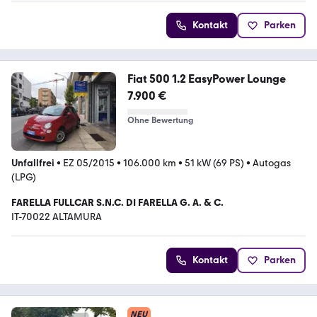
Kontakt
Parken
Fiat 500 1.2 EasyPower Lounge
7.900 €
Ohne Bewertung
Unfallfrei
•
EZ 05/2015
•
106.000 km
•
51 kW (69 PS)
•
Autogas
(LPG)
FARELLA FULLCAR S.N.C. DI FARELLA G. A. & C.
IT-70022 ALTAMURA
Kontakt
Parken
NEU