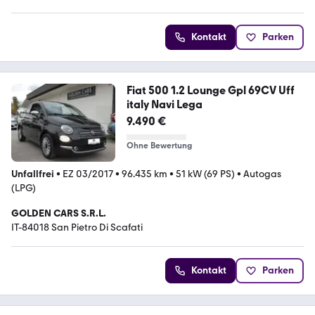
Kontakt
Parken
Fiat 500 1.2 Lounge Gpl 69CV Uff
italy Navi Lega
9.490 €
Ohne Bewertung
Unfallfrei
•
EZ 03/2017
•
96.435 km
•
51 kW (69 PS)
•
Autogas
(LPG)
GOLDEN CARS S.R.L.
IT-84018 San Pietro Di Scafati
Kontakt
Parken