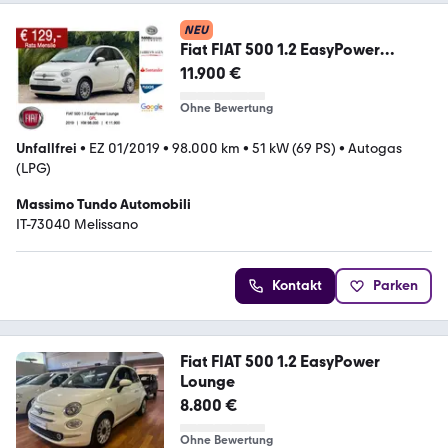
NEU
Fiat FIAT 500 1.2 EasyPower
Lounge GPL
11.900 €
Ohne Bewertung
Unfallfrei
•
EZ 01/2019
•
98.000 km
•
51 kW (69 PS)
•
Autogas
(LPG)
Massimo Tundo Automobili
IT-73040 Melissano
Kontakt
Parken
Fiat FIAT 500 1.2 EasyPower
Lounge
8.800 €
Ohne Bewertung