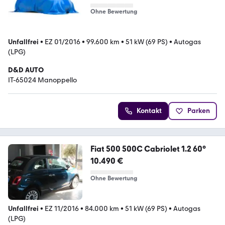
Ohne Bewertung
Unfallfrei
•
EZ 01/2016
•
99.600 km
•
51 kW (69 PS)
•
Autogas
(LPG)
D&D AUTO
IT-65024 Manoppello
Kontakt
Parken
Fiat 500 500C Cabriolet 1.2 60°
10.490 €
Ohne Bewertung
Unfallfrei
•
EZ 11/2016
•
84.000 km
•
51 kW (69 PS)
•
Autogas
(LPG)