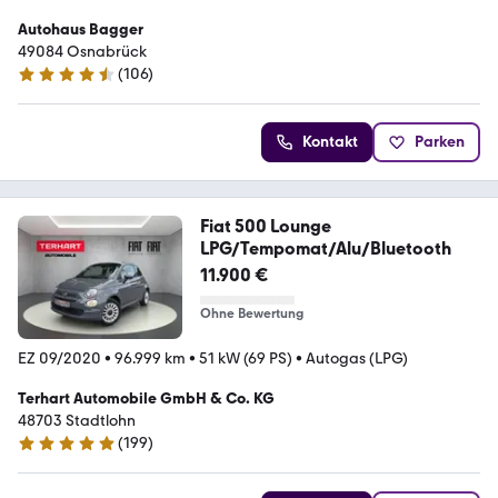
Autohaus Bagger
49084 Osnabrück
(
106
)
4.6 Sterne
Kontakt
Parken
Fiat 500 Lounge
LPG/Tempomat/Alu/Bluetooth
11.900 €
Ohne Bewertung
EZ 09/2020
•
96.999 km
•
51 kW (69 PS)
•
Autogas (LPG)
Terhart Automobile GmbH & Co. KG
48703 Stadtlohn
(
199
)
4.9 Sterne