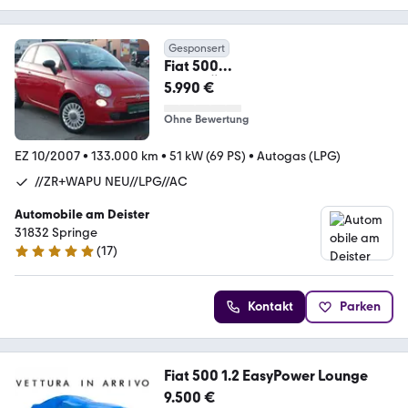
Gesponsert
Fiat 500
Pop//TÜV+SER.+ZR/WAPUE
5.990 €
NEU//KLIMA//LPG//
Ohne Bewertung
EZ 10/2007
•
133.000 km
•
51 kW (69 PS)
•
Autogas (LPG)
//ZR+WAPU NEU//LPG//AC
Automobile am Deister
31832 Springe
(
17
)
4.9 Sterne
Kontakt
Parken
Fiat 500 1.2 EasyPower Lounge
9.500 €