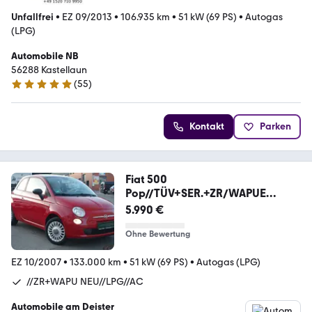
Unfallfrei
•
EZ 09/2013
•
106.935 km
•
51 kW (69 PS)
•
Autogas
(LPG)
Automobile NB
56288 Kastellaun
(
55
)
4.8 Sterne
Kontakt
Parken
Fiat 500
Pop//TÜV+SER.+ZR/WAPUE
NEU//KLIMA//LPG//
5.990 €
Ohne Bewertung
EZ 10/2007
•
133.000 km
•
51 kW (69 PS)
•
Autogas (LPG)
//ZR+WAPU NEU//LPG//AC
Automobile am Deister