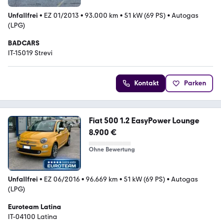
Unfallfrei
•
EZ 01/2013
•
93.000 km
•
51 kW (69 PS)
•
Autogas
(LPG)
BADCARS
IT-15019 Strevi
Kontakt
Parken
Fiat 500 1.2 EasyPower Lounge
8.900 €
Ohne Bewertung
Unfallfrei
•
EZ 06/2016
•
96.669 km
•
51 kW (69 PS)
•
Autogas
(LPG)
Euroteam Latina
IT-04100 Latina