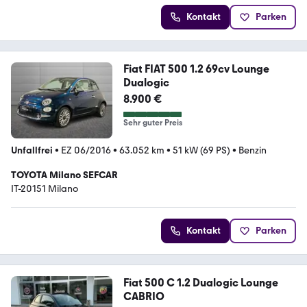
Kontakt
Parken
Fiat FIAT 500 1.2 69cv Lounge
Dualogic
8.900 €
Sehr guter Preis
Unfallfrei
•
EZ 06/2016
•
63.052 km
•
51 kW (69 PS)
•
Benzin
TOYOTA Milano SEFCAR
IT-20151 Milano
Kontakt
Parken
Fiat 500 C 1.2 Dualogic Lounge
CABRIO