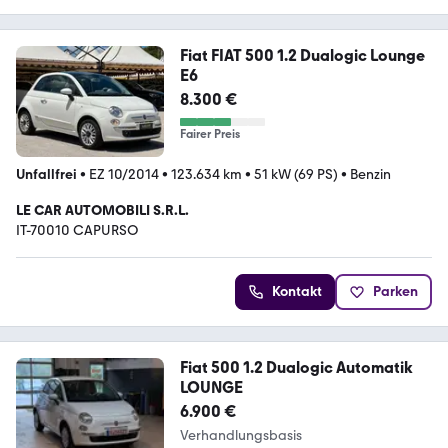
Fiat FIAT 500 1.2 Dualogic Lounge
E6
8.300 €
Fairer Preis
Unfallfrei
•
EZ 10/2014
•
123.634 km
•
51 kW (69 PS)
•
Benzin
LE CAR AUTOMOBILI S.R.L.
IT-70010 CAPURSO
Kontakt
Parken
Fiat 500 1.2 Dualogic Automatik
LOUNGE
6.900 €
Verhandlungsbasis