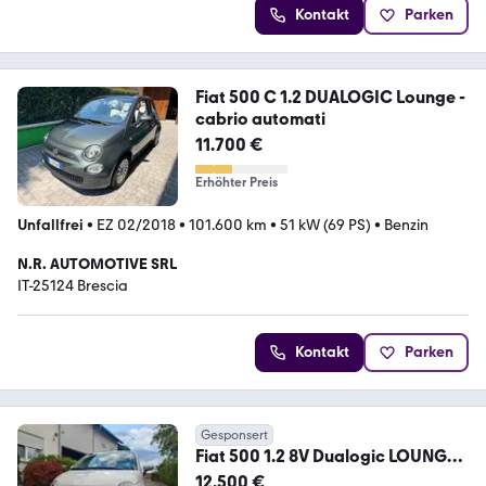
Kontakt
Parken
Fiat 500 C 1.2 DUALOGIC Lounge -
cabrio automati
11.700 €
Erhöhter Preis
Unfallfrei
•
EZ 02/2018
•
101.600 km
•
51 kW (69 PS)
•
Benzin
N.R. AUTOMOTIVE SRL
IT-25124 Brescia
Kontakt
Parken
Gesponsert
Fiat 500 1.2 8V Dualogic LOUNGE
LOUNGE
12.500 €