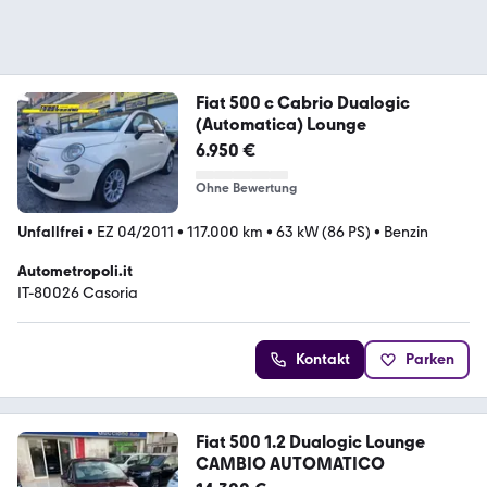
Fiat 500 c Cabrio Dualogic
(Automatica) Lounge
6.950 €
Ohne Bewertung
Unfallfrei
•
EZ 04/2011
•
117.000 km
•
63 kW (86 PS)
•
Benzin
Autometropoli.it
IT-80026 Casoria
Kontakt
Parken
Fiat 500 1.2 Dualogic Lounge
CAMBIO AUTOMATICO