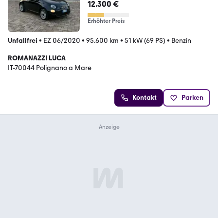
12.300 €
Erhöhter Preis
Unfallfrei
•
EZ 06/2020
•
95.600 km
•
51 kW (69 PS)
•
Benzin
ROMANAZZI LUCA
IT-70044 Polignano a Mare
Kontakt
Parken