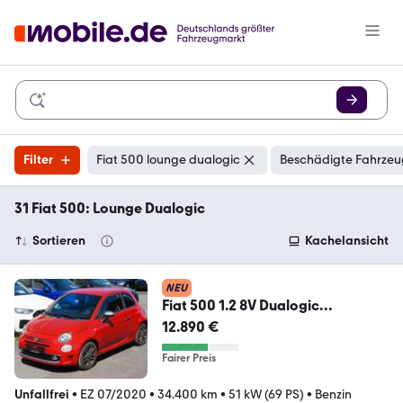
Filter
Fiat 500 lounge dualogic
Beschädigte Fahrzeu
31 Fiat 500: Lounge Dualogic
Sortieren
Kachelansicht
NEU
Fiat 500 1.2 8V Dualogic
LOUNGE*KLIMA*UCONNECT*AUT
12.890 €
OM.
Fairer Preis
Unfallfrei
•
EZ 07/2020
•
34.400 km
•
51 kW (69 PS)
•
Benzin