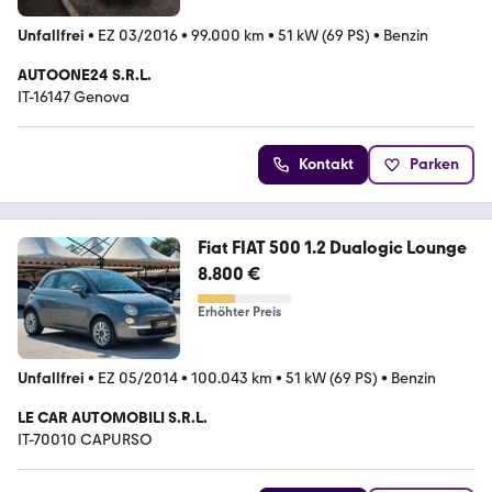
Unfallfrei
•
EZ 03/2016
•
99.000 km
•
51 kW (69 PS)
•
Benzin
AUTOONE24 S.R.L.
IT-16147 Genova
Kontakt
Parken
Fiat FIAT 500 1.2 Dualogic Lounge
8.800 €
Erhöhter Preis
Unfallfrei
•
EZ 05/2014
•
100.043 km
•
51 kW (69 PS)
•
Benzin
LE CAR AUTOMOBILI S.R.L.
IT-70010 CAPURSO