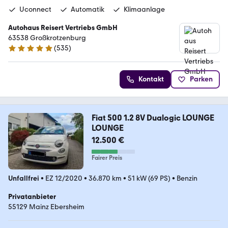
Uconnect
Automatik
Klimaanlage
Autohaus Reisert Vertriebs GmbH
63538 Großkrotzenburg
(
535
)
4.9 Sterne
Kontakt
Parken
Fiat 500 1.2 8V Dualogic LOUNGE
LOUNGE
12.500 €
Fairer Preis
Unfallfrei
•
EZ 12/2020
•
36.870 km
•
51 kW (69 PS)
•
Benzin
Privatanbieter
55129 Mainz Ebersheim