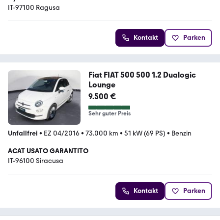
IT-97100 Ragusa
Kontakt
Parken
Fiat FIAT 500 500 1.2 Dualogic
Lounge
9.500 €
Sehr guter Preis
Unfallfrei
•
EZ 04/2016
•
73.000 km
•
51 kW (69 PS)
•
Benzin
ACAT USATO GARANTITO
IT-96100 Siracusa
Kontakt
Parken