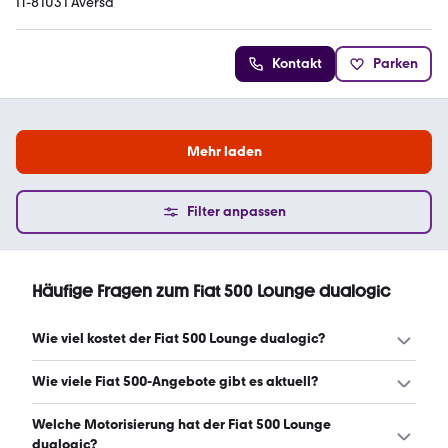
IT-81031 Aversa
Kontakt
Parken
Mehr laden
Filter anpassen
Häufige Fragen zum Fiat 500 Lounge dualogic
Wie viel kostet der Fiat 500 Lounge dualogic?
Ein guter Preis für einen Fiat 500 Lounge dualogic liegt
Wie viele Fiat 500-Angebote gibt es aktuell?
zwischen 8.850 € und 12.400 €. (Stand: 9.8.2026)
Es gibt insgesamt 31 Fiat 500 bei mobile.de, davon 31
Welche Motorisierung hat der Fiat 500 Lounge
Gebraucht- und 0 Neuwagen. (Stand: 9.8.2026)
dualogic?