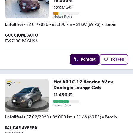
14.300 €
22% MwSt.
Hoher Preis
Unfallfrei
•
EZ 01/2020
•
65.000 km
•
51 kW (69 PS)
•
Benzin
GUCCIONE AUTO
IT-97100 RAGUSA
Kontakt
Parken
Fiat 500 C 1.2 Benzina 69 cv
Dualogic Lounge Cab
11.490 €
Fairer Preis
Unfallfrei
•
EZ 02/2020
•
82.000 km
•
51 kW (69 PS)
•
Benzin
SAL CAR AVERSA