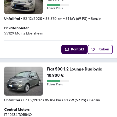
Fairer Preis
Unfallfrei
•
EZ 12/2020
•
36.870 km
•
51 kW (69 PS)
•
Benzin
Privatanbieter
55129 Mainz Ebersheim
Kontakt
Parken
Fiat 500 1.2 Lounge Dualogic
10.900 €
Fairer Preis
Unfallfrei
•
EZ 09/2017
•
85.184 km
•
51 kW (69 PS)
•
Benzin
Central Motors
IT-10134 TORINO