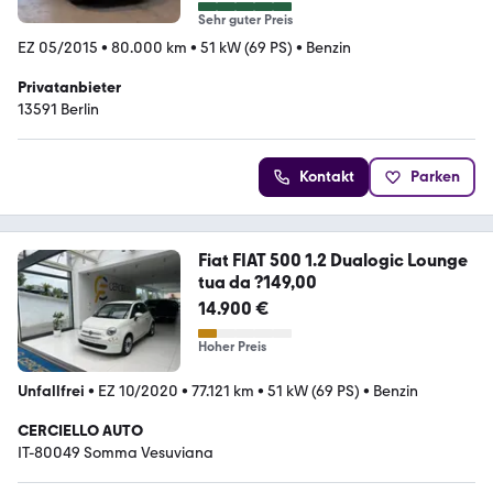
Sehr guter Preis
EZ 05/2015
•
80.000 km
•
51 kW (69 PS)
•
Benzin
Privatanbieter
13591 Berlin
Kontakt
Parken
Fiat FIAT 500 1.2 Dualogic Lounge
tua da ?149,00
14.900 €
Hoher Preis
Unfallfrei
•
EZ 10/2020
•
77.121 km
•
51 kW (69 PS)
•
Benzin
CERCIELLO AUTO
IT-80049 Somma Vesuviana