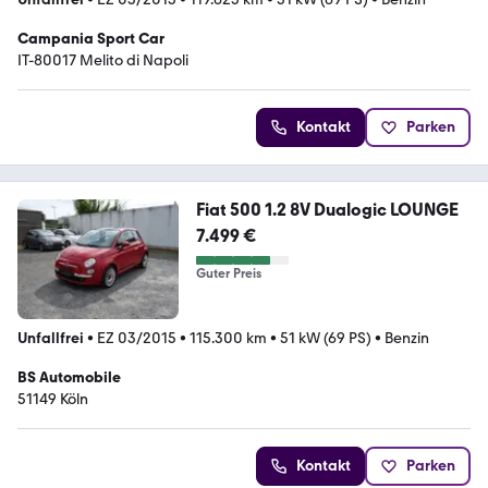
Campania Sport Car
IT-80017 Melito di Napoli
Kontakt
Parken
Fiat 500 1.2 8V Dualogic LOUNGE
7.499 €
Guter Preis
Unfallfrei
•
EZ 03/2015
•
115.300 km
•
51 kW (69 PS)
•
Benzin
BS Automobile
51149 Köln
Kontakt
Parken