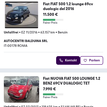
Fiat FIAT 500 1.2 lounge 69cv
dualogic del 2016
11.500 €
Fairer Preis
Unfallfrei
•
EZ 11/2016
•
63.157 km
•
Benzin
AUTOCENTRI BALDUINA SRL
IT-00178 ROMA
Kontakt
Parken
Fiat NUOVA FIAT 500 LOUNGE 1.2
BENZ 69CV DUALOGIC TET
7.990 €
Fairer Preis
Unfallfrei
•
EZ 03/2013
•
119.625 km
•
51 kW (69 PS)
•
Benzin