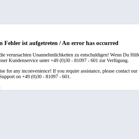
n Fehler ist aufgetreten / An error has occurred
 die verursachten Unannehmlichkeiten zu entschuldigen! Wenn Du Hilfe
unser Kundenservice unter +49 (0)30 - 81097 - 601 zur Verfügung.
se for any inconvenience! If you require assistance, please contact our
upport on +49 (0)30 - 81097 - 601.
e