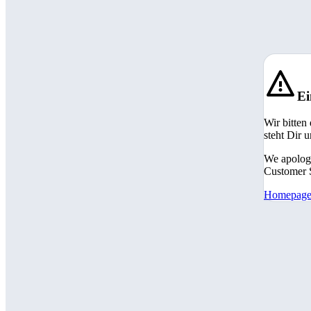
Ei
Wir bitten
steht Dir 
We apologi
Customer S
Homepag