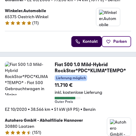
Winkeler.Automobile
65375 Oestrich-Winkel
(
11
)
4.9 Sterne
Kontakt
Parken
Fiat 500 1.0 Mild-Hybrid
RockStar*PDC*KLIMA*TEMPO*
Lieferung möglich
11.710 €
inkl. kostenlose Lieferung
Guter Preis
EZ 10/2020
•
38.566 km
•
51 kW (69 PS)
•
Benzin
Autohero GmbH - Abholfiliale Hannover
30880 Laatzen
(
151
)
4.7 Sterne