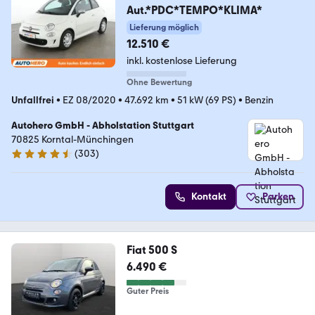
Aut.*PDC*TEMPO*KLIMA*
Lieferung möglich
12.510 €
inkl. kostenlose Lieferung
Ohne Bewertung
Unfallfrei
•
EZ 08/2020
•
47.692 km
•
51 kW (69 PS)
•
Benzin
Autohero GmbH - Abholstation Stuttgart
70825 Korntal-Münchingen
(
303
)
4.4 Sterne
Kontakt
Parken
Fiat 500 S
6.490 €
Guter Preis