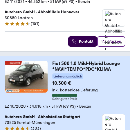
EZ 11/2021
•
46.352 km
•
51 kW (69 PS)
•
Benzin
Autohero GmbH - Abholfiliale Hannover
30880 Laatzen
(
151
)
4.7 Sterne
Kontakt
Parken
Fiat 500 1.0 Mild-Hybrid Lounge
*NAVI*TEMPO*PDC*KLIMA
Lieferung möglich
10.300 €
inkl. kostenlose Lieferung
Sehr guter Preis
EZ 10/2020
•
34.018 km
•
51 kW (69 PS)
•
Benzin
Autohero GmbH - Abholstation Stuttgart
70825 Korntal-Münchingen
(
303
)