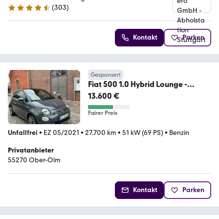
(
303
)
4.4 Sterne
Kontakt
Parken
Gesponsert
Fiat 500 1.0 Hybrid Lounge -
27.700 km
13.600 €
Fairer Preis
Unfallfrei
•
EZ 05/2021
•
27.700 km
•
51 kW (69 PS)
•
Benzin
Privatanbieter
55270 Ober-Olm
Kontakt
Parken