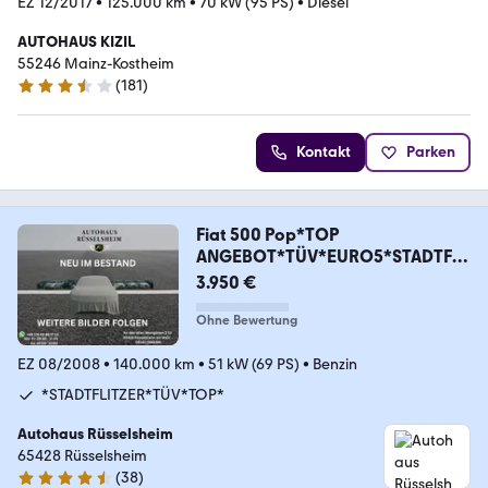
EZ 12/2017
•
125.000 km
•
70 kW (95 PS)
•
Diesel
AUTOHAUS KIZIL
55246 Mainz-Kostheim
(
181
)
3.6 Sterne
Kontakt
Parken
Fiat 500 Pop*TOP
ANGEBOT*TÜV*EURO5*STADTFLI
TZER*TOP*
3.950 €
Ohne Bewertung
EZ 08/2008
•
140.000 km
•
51 kW (69 PS)
•
Benzin
*STADTFLITZER*TÜV*TOP*
Autohaus Rüsselsheim
65428 Rüsselsheim
(
38
)
4.4 Sterne