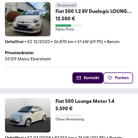
Gesponsert
Fiat 500 1.2 8V Dualogic LOUNGE
LOUNGE
12.500 €
Fairer Preis
Unfallfrei
•
EZ 12/2020
•
36.870 km
•
51 kW (69 PS)
•
Benzin
Privatanbieter
55129 Mainz Ebersheim
Kontakt
Parken
Fiat 500 Lounge Motor 1.4
5.590 €
Ohne Bewertung
Unfallfrei
•
EZ 03/2008
•
97.250 km
•
74 kW (101 PS)
•
Benzin