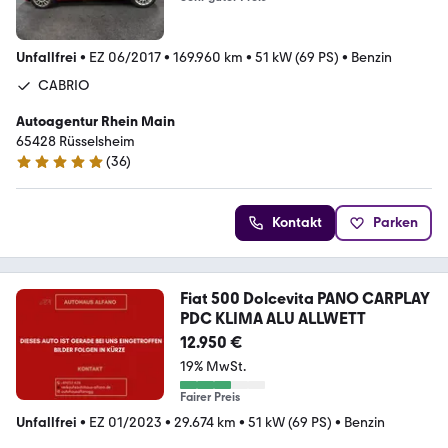
Unfallfrei
•
EZ 06/2017
•
169.960 km
•
51 kW (69 PS)
•
Benzin
CABRIO
Autoagentur Rhein Main
65428 Rüsselsheim
(
36
)
4.9 Sterne
Kontakt
Parken
Fiat 500 Dolcevita PANO CARPLAY
PDC KLIMA ALU ALLWETT
12.950 €
19% MwSt.
Fairer Preis
Unfallfrei
•
EZ 01/2023
•
29.674 km
•
51 kW (69 PS)
•
Benzin