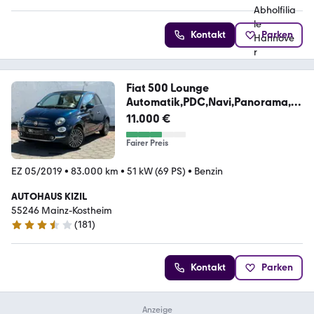
Kontakt
Parken
Fiat 500 Lounge
Automatik,PDC,Navi,Panorama,Te
mpomat
11.000 €
Fairer Preis
EZ 05/2019
•
83.000 km
•
51 kW (69 PS)
•
Benzin
AUTOHAUS KIZIL
55246 Mainz-Kostheim
(
181
)
3.6 Sterne
Kontakt
Parken