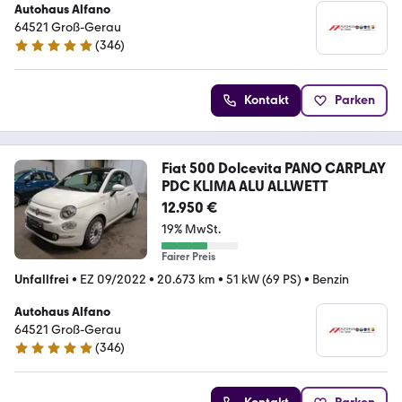
Autohaus Alfano
64521 Groß-Gerau
(
346
)
5 Sterne
Kontakt
Parken
Fiat 500 Dolcevita PANO CARPLAY
PDC KLIMA ALU ALLWETT
12.950 €
19% MwSt.
Fairer Preis
Unfallfrei
•
EZ 09/2022
•
20.673 km
•
51 kW (69 PS)
•
Benzin
Autohaus Alfano
64521 Groß-Gerau
(
346
)
5 Sterne