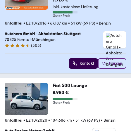
inkl. kostenlose Lieferung
Guter Preis
Unfallfrei
•
EZ 10/2016
•
67.187 km
•
51 kW (69 PS)
•
Benzin
Autohero GmbH - Abholstation Stuttgart
70825 Korntal-Münchingen
(
303
)
4.4 Sterne
Kontakt
Parken
Fiat 500 Lounge
8.980 €
Guter Preis
Unfallfrei
•
EZ 10/2020
•
104.686 km
•
51 kW (69 PS)
•
Benzin
Auto Becker Motors GmbH