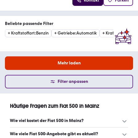
Kontakt
Parken
Beliebte passende Filter
+
Kraftstoffart
:
Benzin
+
Getriebe
:
Automatik
+
Kraftstoffart
:
Die
Mehr laden
Filter anpassen
Häufige Fragen zum Fiat 500 in Mainz
Wie viel kostet der Fiat 500 in Mainz?
Ein guter Preis für einen Fiat 500 in Mainz liegt zwischen
Wie viele Fiat 500-Angebote gibt es aktuell?