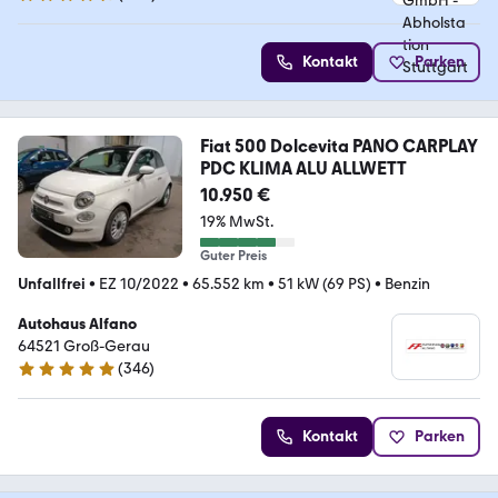
4.4 Sterne
Kontakt
Parken
Fiat 500 Dolcevita PANO CARPLAY
PDC KLIMA ALU ALLWETT
10.950 €
19% MwSt.
Guter Preis
Unfallfrei
•
EZ 10/2022
•
65.552 km
•
51 kW (69 PS)
•
Benzin
Autohaus Alfano
64521 Groß-Gerau
(
346
)
5 Sterne
Kontakt
Parken