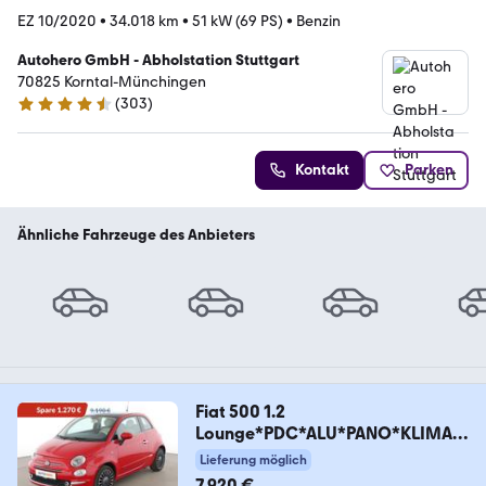
EZ 10/2020
•
34.018 km
•
51 kW (69 PS)
•
Benzin
Autohero GmbH - Abholstation Stuttgart
70825 Korntal-Münchingen
(
303
)
4.4 Sterne
Kontakt
Parken
Ähnliche Fahrzeuge des Anbieters
Fiat 500 1.2
Lounge*PDC*ALU*PANO*KLIMA*
BLUETOOTH*
Lieferung möglich
7.920 €