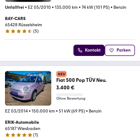
Unfallfrei
•
EZ 05/2010
•
135.000 km
•
74 kW (101 PS)
•
Benzin
BAY-CARS
65428 Rüsselsheim
(
5
)
4.7 Sterne
Kontakt
Parken
NEU
Fiat 500 Pop TÜV Neu.
3.400 €
Ohne Bewertung
EZ 03/2014
•
150.000 km
•
51 kW (69 PS)
•
Benzin
ERIK-Automobile
65187 Wiesbaden
(
1
)
5 Sterne