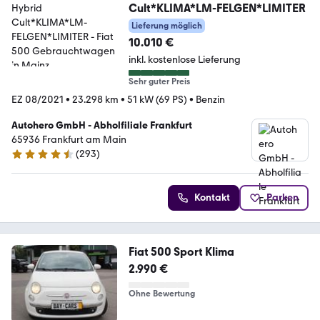
Cult*KLIMA*LM-FELGEN*LIMITER
Lieferung möglich
10.010 €
inkl. kostenlose Lieferung
Sehr guter Preis
EZ 08/2021
•
23.298 km
•
51 kW (69 PS)
•
Benzin
Autohero GmbH - Abholfiliale Frankfurt
65936 Frankfurt am Main
(
293
)
4.6 Sterne
Kontakt
Parken
Fiat 500 Sport Klima
2.990 €
Ohne Bewertung