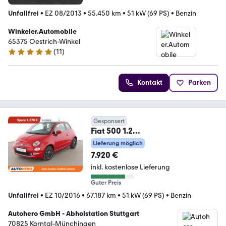
Unfallfrei
•
EZ 08/2013
•
55.450 km
•
51 kW (69 PS)
•
Benzin
Winkeler.Automobile
65375 Oestrich-Winkel
(
11
)
4.9 Sterne
Kontakt
Parken
Gesponsert
Fiat 500 1.2
Lounge*PDC*ALU*PANO*KLIMA*
Lieferung möglich
BLUETOOTH*
7.920 €
inkl. kostenlose Lieferung
Guter Preis
Unfallfrei
•
EZ 10/2016
•
67.187 km
•
51 kW (69 PS)
•
Benzin
Autohero GmbH - Abholstation Stuttgart
70825 Korntal-Münchingen