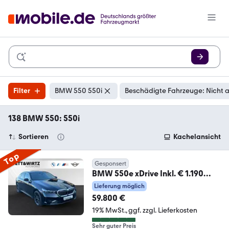
Filter
BMW 550 550i
Beschädigte Fahrzeuge: Nicht 
138 BMW 550: 550i
Sortieren
Kachelansicht
Top
Gesponsert
BMW 550e xDrive Inkl. € 1.190
Zubehörbonus*Panorama|
Lieferung möglich
59.800 €
19% MwSt.
ggf. zzgl. Lieferkosten
Sehr guter Preis