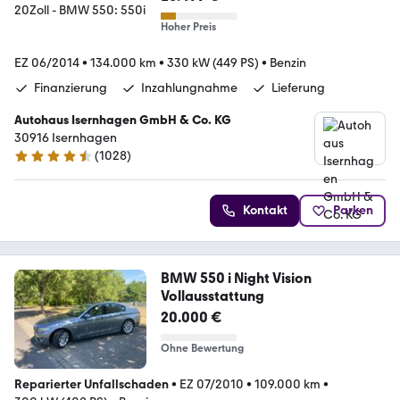
Hoher Preis
EZ 06/2014
•
134.000 km
•
330 kW (449 PS)
•
Benzin
Finanzierung
Inzahlungnahme
Lieferung
Autohaus Isernhagen GmbH & Co. KG
30916 Isernhagen
(
1028
)
4.5 Sterne
Kontakt
Parken
BMW 550 i Night Vision
Vollausstattung
20.000 €
Ohne Bewertung
Reparierter Unfallschaden
•
EZ 07/2010
•
109.000 km
•