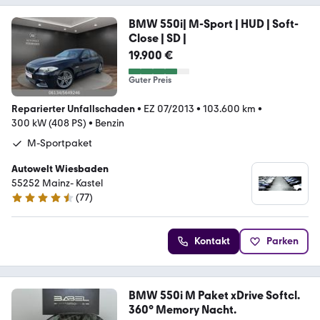
BMW 550i| M-Sport | HUD | Soft-
Close | SD |
19.900 €
Guter Preis
Reparierter Unfallschaden
•
EZ 07/2013
•
103.600 km
•
300 kW (408 PS)
•
Benzin
M-Sportpaket
Autowelt Wiesbaden
55252 Mainz- Kastel
(
77
)
4.6 Sterne
Kontakt
Parken
BMW 550i M Paket xDrive Softcl.
360° Memory Nacht.