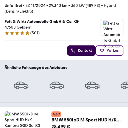
Unfallfrei
•
EZ 11/2024
•
29.340 km
•
360 kW (489 PS)
•
Hybrid
(Benzin/Elektro)
Fett & Wirtz Automobile GmbH & Co. KG
47608 Geldern
(
501
)
4.9 Sterne
Kontakt
Parken
Ähnliche Fahrzeuge des Anbieters
NEU
BMW 550i xD M Sport HUD H/K
Kamera GSD SoftCl 20Zoll
28.499 €