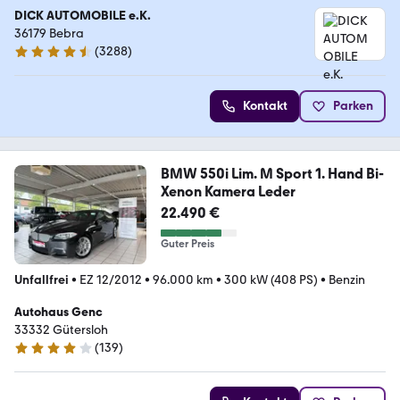
DICK AUTOMOBILE e.K.
36179 Bebra
(
3288
)
4.7 Sterne
Kontakt
Parken
BMW 550i Lim. M Sport 1. Hand Bi-
Xenon Kamera Leder
22.490 €
Guter Preis
Unfallfrei
•
EZ 12/2012
•
96.000 km
•
300 kW (408 PS)
•
Benzin
Autohaus Genc
33332 Gütersloh
(
139
)
4.1 Sterne