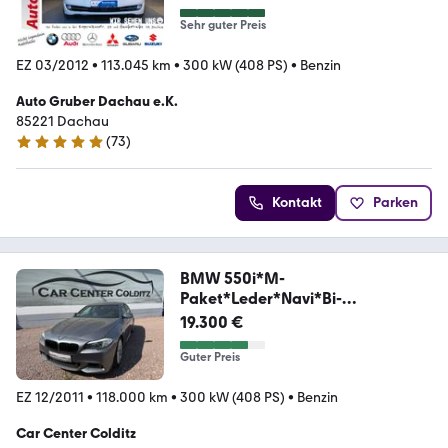
Sehr guter Preis
EZ 03/2012
•
113.045 km
•
300 kW (408 PS)
•
Benzin
Auto Gruber Dachau e.K.
85221 Dachau
(
73
)
5 Sterne
Kontakt
Parken
BMW 550i*M-
Paket*Leder*Navi*Bi-
Xenon*Kamera*
19.300 €
Guter Preis
EZ 12/2011
•
118.000 km
•
300 kW (408 PS)
•
Benzin
Car Center Colditz