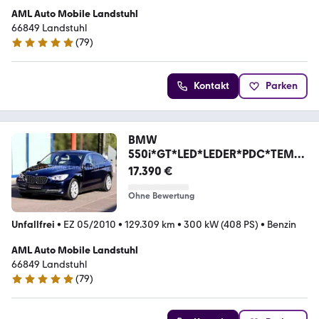
AML Auto Mobile Landstuhl
66849 Landstuhl
(
79
)
4.8 Sterne
Kontakt
Parken
BMW
550i*GT*LED*LEDER*PDC*TEMP
O*ALU*
17.390 €
Ohne Bewertung
Unfallfrei
•
EZ 05/2010
•
129.309 km
•
300 kW (408 PS)
•
Benzin
AML Auto Mobile Landstuhl
66849 Landstuhl
(
79
)
4.8 Sterne