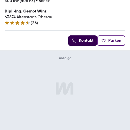
300 kW (408 PS)
•
Benzin
Dipl.-Ing. Gernot Winz
63674 Altenstadt-Oberau
(
26
)
4.7 Sterne
Kontakt
Parken