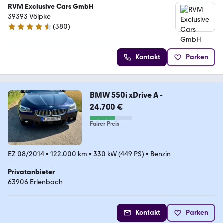
RVM Exclusive Cars GmbH
39393 Völpke
(
380
)
4.7 Sterne
Kontakt
Parken
BMW 550i xDrive A -
24.700 €
Fairer Preis
EZ 08/2014
•
122.000 km
•
330 kW (449 PS)
•
Benzin
Privatanbieter
63906 Erlenbach
Kontakt
Parken