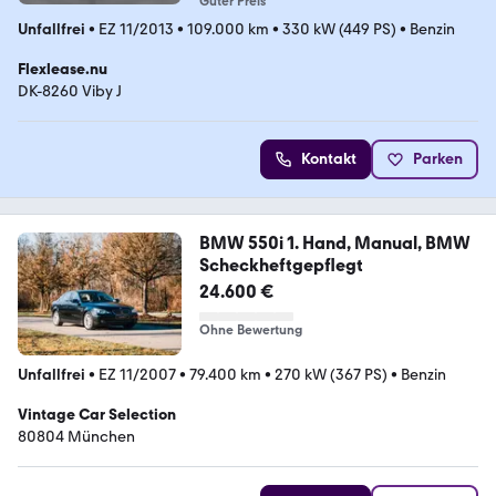
Guter Preis
Unfallfrei
•
EZ 11/2013
•
109.000 km
•
330 kW (449 PS)
•
Benzin
Flexlease.nu
DK-8260 Viby J
Kontakt
Parken
BMW 550i 1. Hand, Manual, BMW
Scheckheftgepflegt
24.600 €
Ohne Bewertung
Unfallfrei
•
EZ 11/2007
•
79.400 km
•
270 kW (367 PS)
•
Benzin
Vintage Car Selection
80804 München