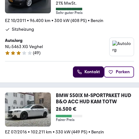
21% MwSt.
Sehr guter Preis
EZ 10/2011
•
96.400 km
•
300 kW (408 PS)
•
Benzin
Sitzheizung
AutoJorg
NL-5463 XG Veghel
(
49
)
3.1 Sterne
Kontakt
Parken
BMW 550IX M-SPORTPAKET HUD
B&O ACC HUD KAM TOTW
26.500 €
Fairer Preis
EZ 07/2016
•
102.211 km
•
330 kW (449 PS)
•
Benzin