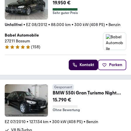
19.950 €
Sehr guter Preis
Unfallfrei
•
EZ 08/2012
•
88.000 km
•
300 kW (408 PS)
•
Benzin
Babel Automobile
27211 Bassum
(
158
)
4.9 Sterne
Kontakt
Parken
Gesponsert
BMW 550i Gran Turismo Night
Vision*Sitzlüft.TÜV Neu
15.790 €
Ohne Bewertung
EZ 07/2010
•
127.134 km
•
300 kW (408 PS)
•
Benzin
V8 Bi-Turbo