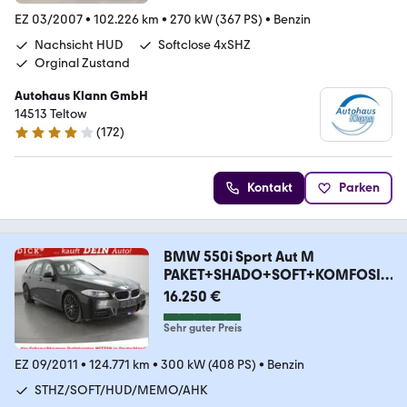
EZ 03/2007
•
102.226 km
•
270 kW (367 PS)
•
Benzin
Nachsicht HUD
Softclose 4xSHZ
Orginal Zustand
Autohaus Klann GmbH
14513 Teltow
(
172
)
4 Sterne
Kontakt
Parken
BMW 550i Sport Aut M
PAKET+SHADO+SOFT+KOMFOSI+
AHK+20
16.250 €
Sehr guter Preis
EZ 09/2011
•
124.771 km
•
300 kW (408 PS)
•
Benzin
STHZ/SOFT/HUD/MEMO/AHK