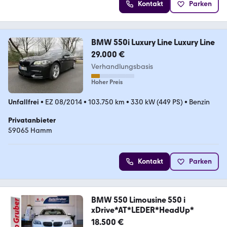
Kontakt
Parken
BMW 550i Luxury Line Luxury Line
29.000 €
Verhandlungsbasis
Hoher Preis
Unfallfrei
•
EZ 08/2014
•
103.750 km
•
330 kW (449 PS)
•
Benzin
Privatanbieter
59065 Hamm
Kontakt
Parken
BMW 550 Limousine 550 i
xDrive*AT*LEDER*HeadUp*
18.500 €