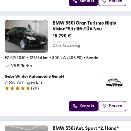
Kontakt
Parken
BMW 550i Gran Turismo Night
Vision*Sitzlüft.TÜV Neu
15.790 €
Ohne Bewertung
EZ 07/2010
•
127.134 km
•
300 kW (408 PS)
•
Benzin
V8 Bi-Turbo
Gebr Winter Automobile GmbH
71665 Vaihingen Enz
(
20
)
5 Sterne
Kontakt
Parken
BMW 550i Aut. Sport *2. Hand*