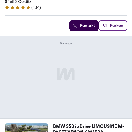
04680 Colditz
(
104
)
5 Sterne
Kontakt
Parken
BMW 550 i xDrive LIMOUSINE M-