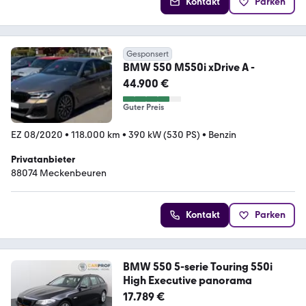
Kontakt
Parken
Gesponsert
BMW 550 M550i xDrive A -
44.900 €
Guter Preis
EZ 08/2020
•
118.000 km
•
390 kW (530 PS)
•
Benzin
Privatanbieter
88074 Meckenbeuren
Kontakt
Parken
BMW 550 5-serie Touring 550i
High Executive panorama
17.789 €