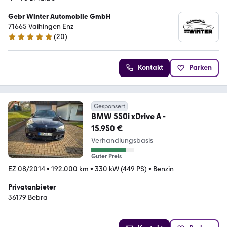
Gebr Winter Automobile GmbH
71665 Vaihingen Enz
(
20
)
5 Sterne
Kontakt
Parken
Gesponsert
BMW 550i xDrive A -
15.950 €
Verhandlungsbasis
Guter Preis
EZ 08/2014
•
192.000 km
•
330 kW (449 PS)
•
Benzin
Privatanbieter
36179 Bebra