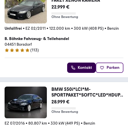
PAKET XENON KAMERA
22.999 €
Ohne Bewertung
Unfallfrei
•
EZ 02/2011
•
122.000 km
•
300 kW (408 PS)
•
Benzin
B. Böhnke Fahrzeug- & Teilehandel
04451 Borsdorf
(
113
)
4.8 Sterne
Kontakt
Parken
BMW 550i*LCI*M-
SPORTPAKET*SOFTC*LED*HDUP*
PDC*LEDR*LM
28.999 €
Ohne Bewertung
EZ 07/2016
•
80.807 km
•
330 kW (449 PS)
•
Benzin