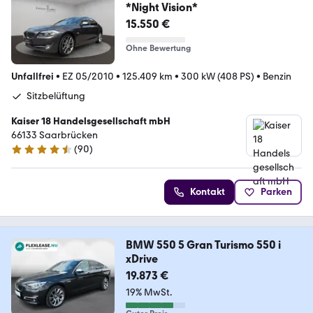
*Night Vision*
15.550 €
Ohne Bewertung
Unfallfrei
•
EZ 05/2010
•
125.409 km
•
300 kW (408 PS)
•
Benzin
Sitzbelüftung
Kaiser 18 Handelsgesellschaft mbH
66133 Saarbrücken
(
90
)
4.4 Sterne
Kontakt
Parken
BMW 550 5 Gran Turismo 550 i
xDrive
19.873 €
19% MwSt.