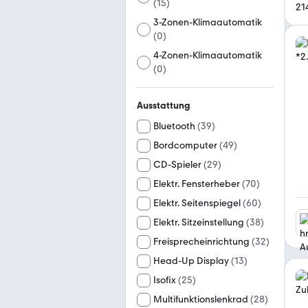
(
15
)
21
3-Zonen-Klimaautomatik
(
0
)
4-Zonen-Klimaautomatik
(
0
)
Ausstattung
Bluetooth
(
39
)
Bordcomputer
(
49
)
CD-Spieler
(
29
)
Elektr. Fensterheber
(
70
)
Elektr. Seitenspiegel
(
60
)
Elektr. Sitzeinstellung
(
38
)
Freisprecheinrichtung
(
32
)
Head-Up Display
(
13
)
Isofix
(
25
)
Multifunktionslenkrad
(
28
)