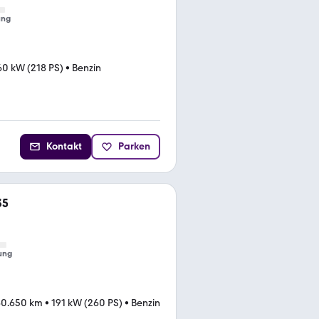
ung
60 kW (218 PS)
•
Benzin
Kontakt
Parken
35
ung
0.650 km
•
191 kW (260 PS)
•
Benzin