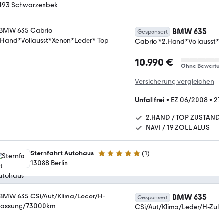
493 Schwarzenbek
BMW 635
Gesponsert
Cabrio *2.Hand*Vollausst
10.990 €
Ohne Bewert
Versicherung vergleichen
Unfallfrei
•
EZ 06/2008
•
2
2.HAND / TOP ZUSTAN
NAVI / 19 ZOLL ALUS
Sternfahrt Autohaus
(
1
)
5 Sterne
13088 Berlin
BMW 635
Gesponsert
CSi/Aut/Klima/Leder/H-Z