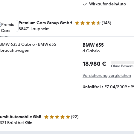
WirkaufendeinAuto
Premium Cars Group GmbH
(
148
)
4.7 Sterne
88471 Laupheim
BMW 635
d Cabrio
18.980 €
Ohne Bewert
Versicherung vergleichen
Unfallfrei
•
EZ 04/2009
•
9
umit Automobile GbR
(
92
)
5 Sterne
321 Brühl bei Köln