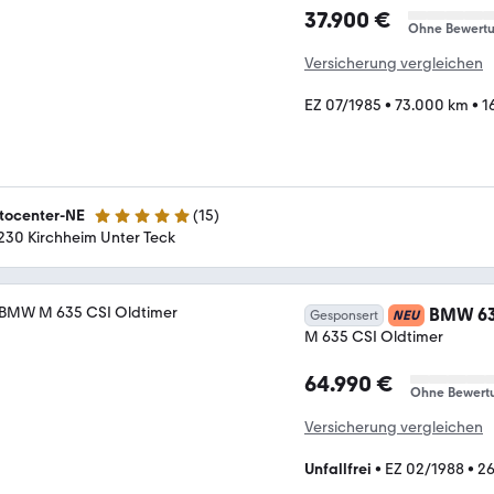
37.900 €
Ohne Bewert
Versicherung vergleichen
EZ 07/1985
•
73.000 km
•
1
tocenter-NE
(
15
)
5 Sterne
230 Kirchheim Unter Teck
BMW 6
Gesponsert
NEU
M 635 CSI Oldtimer
64.990 €
Ohne Bewert
Versicherung vergleichen
Unfallfrei
•
EZ 02/1988
•
26