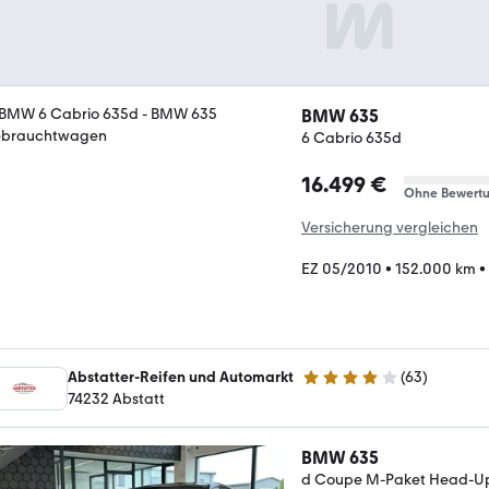
BMW 635
6 Cabrio 635d
16.499 €
Ohne Bewert
Versicherung vergleichen
EZ 05/2010
•
152.000 km
•
Abstatter-Reifen und Automarkt
(
63
)
4.1 Sterne
74232 Abstatt
BMW 635
d Coupe M-Paket Head-Up 