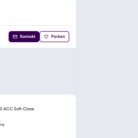
Kontakt
Parken
UD ACC Soft-Close
ung