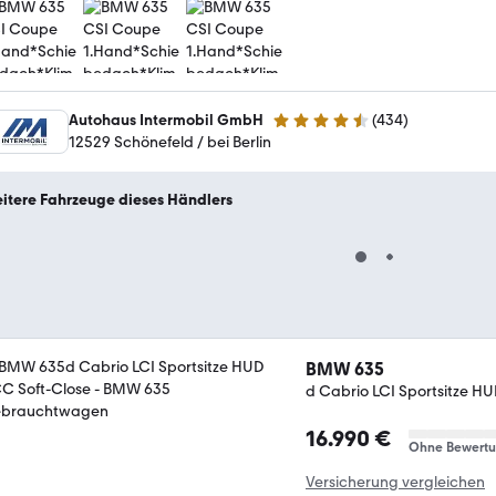
Autohaus Intermobil GmbH
(
434
)
4.5 Sterne
12529 Schönefeld / bei Berlin
itere Fahrzeuge dieses Händlers
BMW 635
d Cabrio LCI Sportsitze H
16.990 €
Ohne Bewert
Versicherung vergleichen