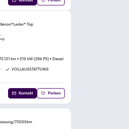
Kontakt
Parken
*Xenon*Leder* Top
ung
72.131 km
•
210 kW (286 PS)
•
Diesel
D
VOLLAUSSTATTUNG
Kontakt
Parken
ulassung/73000km