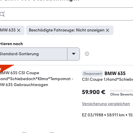
BMW 635
Beschädigte Fahrzeuge: Nicht anzeigen
rtieren nach
p
BMW 635
Gesponsert
CSI Coupe 1.Hand*Schie
59.900 €
Ohne Bewert
Versicherung vergleichen
EZ 03/1988
•
58.911 km
•
15