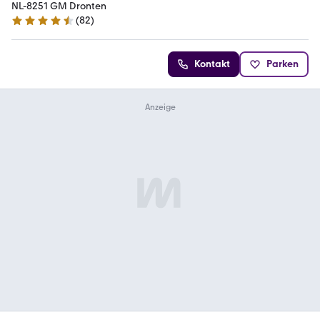
NL-8251 GM Dronten
(
82
)
4.5 Sterne
Kontakt
Parken