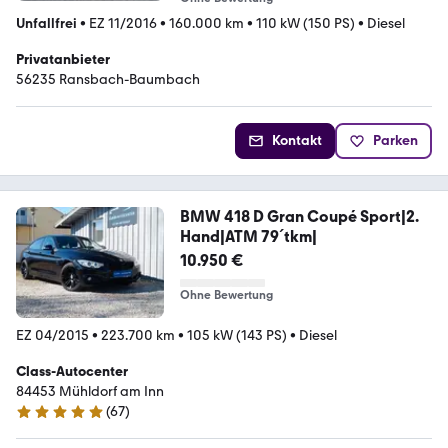
Unfallfrei
•
EZ 11/2016
•
160.000 km
•
110 kW (150 PS)
•
Diesel
Privatanbieter
56235 Ransbach-Baumbach
Kontakt
Parken
BMW 418 D Gran Coupé Sport|2.
Hand|ATM 79´tkm|
10.950 €
Ohne Bewertung
EZ 04/2015
•
223.700 km
•
105 kW (143 PS)
•
Diesel
Class-Autocenter
84453 Mühldorf am Inn
(
67
)
5 Sterne