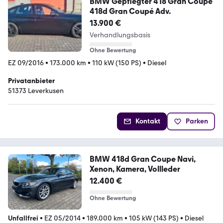
BMW Gepflegter 418 Gran Coupé
418d Gran Coupé Adv.
13.900 €
Verhandlungsbasis
Ohne Bewertung
EZ 09/2016
•
173.000 km
•
110 kW (150 PS)
•
Diesel
Privatanbieter
51373 Leverkusen
Kontakt
Parken
BMW 418d Gran Coupe Navi,
Xenon, Kamera, Vollleder
12.400 €
Ohne Bewertung
Unfallfrei
•
EZ 05/2014
•
189.000 km
•
105 kW (143 PS)
•
Diesel