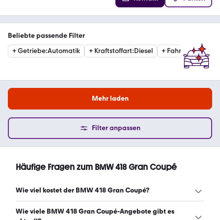
Beliebte passende Filter
+
Getriebe
:
Automatik
+
Kraftstoffart
:
Diesel
+
Fahrzeugzustan
Mehr laden
Filter anpassen
Häufige Fragen zum BMW 418 Gran Coupé
Wie viel kostet der BMW 418 Gran Coupé?
Ein guter Preis für einen BMW 418 Gran Coupé liegt
Wie viele BMW 418 Gran Coupé-Angebote gibt es
zwischen 12.840 € und 17.125 €. (Stand: 9.8.2026)