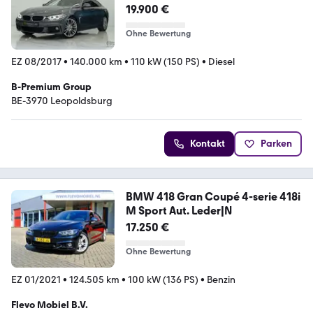
19.900 €
Ohne Bewertung
EZ 08/2017
•
140.000 km
•
110 kW (150 PS)
•
Diesel
B-Premium Group
BE-3970 Leopoldsburg
Kontakt
Parken
BMW 418 Gran Coupé 4-serie 418i
M Sport Aut. Leder|N
17.250 €
Ohne Bewertung
EZ 01/2021
•
124.505 km
•
100 kW (136 PS)
•
Benzin
Flevo Mobiel B.V.