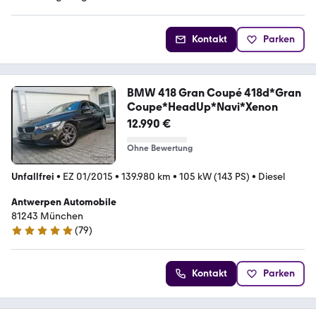
Kontakt
Parken
BMW 418 Gran Coupé 418d*Gran
Coupe*HeadUp*Navi*Xenon
12.990 €
Ohne Bewertung
Unfallfrei
•
EZ 01/2015
•
139.980 km
•
105 kW (143 PS)
•
Diesel
Antwerpen Automobile
81243 München
(
79
)
4.8 Sterne
Kontakt
Parken