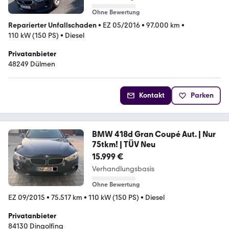
Ohne Bewertung
Reparierter Unfallschaden
•
EZ 05/2016
•
97.000 km
•
110 kW (150 PS)
•
Diesel
Privatanbieter
48249 Dülmen
Kontakt
Parken
BMW 418d Gran Coupé Aut. | Nur
75tkm! | TÜV Neu
15.999 €
Verhandlungsbasis
Ohne Bewertung
EZ 09/2015
•
75.517 km
•
110 kW (150 PS)
•
Diesel
Privatanbieter
84130 Dingolfing