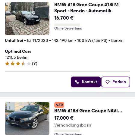
BMW 418 Gran Coupé 418i M
Sport - Benzin - Automatik
16.700 €
Ohne Bewertung
Unfallfrei
•
EZ 11/2020
•
142.490 km
•
100 kW (136 PS)
•
Benzin
Optimal Cars
12103 Berlin
(
9
)
3.5 Sterne
Kontakt
Parken
NEU
BMW 418d Gran Coupé NAVI
KLIMA AUTOMATIK SHZ TÜV XEN
17.000 €
Verhandlungsbasis
Ohne Bewertung