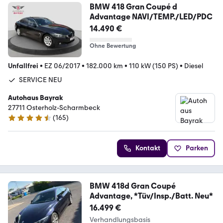
BMW 418 Gran Coupé d
Advantage NAVI/TEMP./LED/PDC
14.490 €
Ohne Bewertung
Unfallfrei
•
EZ 06/2017
•
182.000 km
•
110 kW (150 PS)
•
Diesel
SERVICE NEU
Autohaus Bayrak
27711 Osterholz-Scharmbeck
(
165
)
4.7 Sterne
Kontakt
Parken
BMW 418d Gran Coupé
Advantage, *Tüv/Insp./Batt. Neu*
16.499 €
Verhandlungsbasis