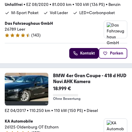
Unfallfrei
•
EZ 08/2020
•
81.000 km
•
100 kW (136 PS)
•
Benzin
M-Sport Paket
Voll Leder
LED+Carbonpaket
Das Fahrzeughaus GmbH
26789 Leer
(
143
)
4.5 Sterne
Kontakt
Parken
BMW 4er Gran Coupe - 418 d HUD
Navi AHK Kamera
18.999 €
Ohne Bewertung
EZ 04/2017
•
110.250 km
•
110 kW (150 PS)
•
Diesel
KA Automobile
26125 Oldenburg OT Etzhorn