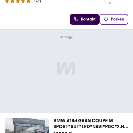
(
133
)
4.9 Sterne
Kontakt
Parken
BMW 418d GRAN COUPE M
SPORT*AUT*LED*NAVI*PDC*2.HA
ND*