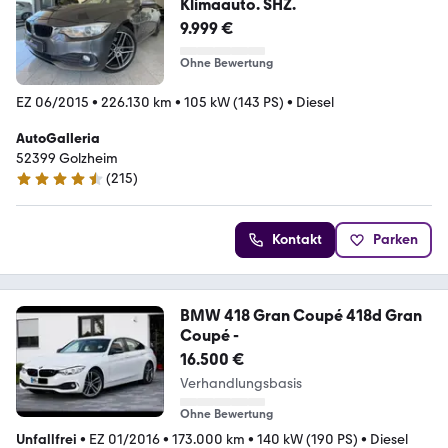
Klimaauto. SHZ.
9.999 €
Ohne Bewertung
EZ 06/2015
•
226.130 km
•
105 kW (143 PS)
•
Diesel
AutoGalleria
52399 Golzheim
(
215
)
4.7 Sterne
Kontakt
Parken
BMW 418 Gran Coupé 418d Gran
Coupé -
16.500 €
Verhandlungsbasis
Ohne Bewertung
Unfallfrei
•
EZ 01/2016
•
173.000 km
•
140 kW (190 PS)
•
Diesel