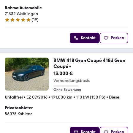
Rahma Automobile
71332 Waiblingen
(
19
)
5 Sterne
Kontakt
Parken
BMW 418 Gran Coupé 418d Gran
Coupé -
13.000 €
Verhandlungsbasis
Ohne Bewertung
Unfallfrei
•
EZ 07/2016
•
191.000 km
•
110 kW (150 PS)
•
Diesel
Privatanbieter
56075 Koblenz
Kontakt
Parken