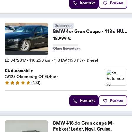
Kontakt
Parken
Gesponsert
BMW 4er Gran Coupe - 418 d HUD
Navi AHK Kamera
18.999 €
Ohne Bewertung
EZ 04/2017
•
110.250 km
•
110 kW (150 PS)
•
Diesel
KA Automobile
26125 Oldenburg OT Etzhorn
(
133
)
4.9 Sterne
Kontakt
Parken
BMW 418 da Gran coupe M-
Pakket! Leder, Navi, Cruise,