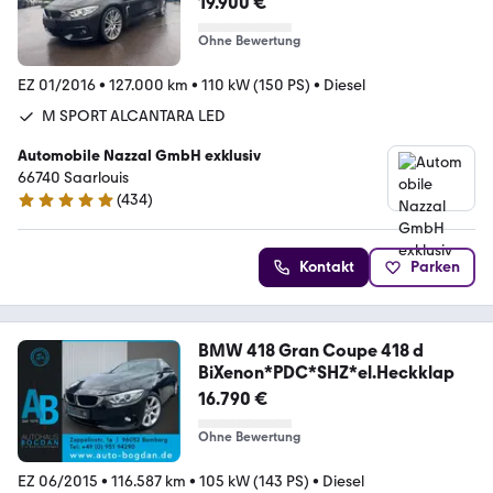
19.900 €
Ohne Bewertung
EZ 01/2016
•
127.000 km
•
110 kW (150 PS)
•
Diesel
M SPORT ALCANTARA LED
Automobile Nazzal GmbH exklusiv
66740 Saarlouis
(
434
)
4.8 Sterne
Kontakt
Parken
BMW 418 Gran Coupe 418 d
BiXenon*PDC*SHZ*el.Heckklap
16.790 €
Ohne Bewertung
EZ 06/2015
•
116.587 km
•
105 kW (143 PS)
•
Diesel