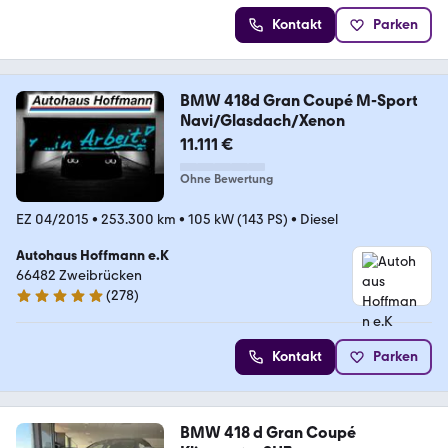
Kontakt
Parken
BMW 418d Gran Coupé M-Sport
Navi/Glasdach/Xenon
11.111 €
Ohne Bewertung
EZ 04/2015
•
253.300 km
•
105 kW (143 PS)
•
Diesel
Autohaus Hoffmann e.K
66482 Zweibrücken
(
278
)
5 Sterne
Kontakt
Parken
BMW 418 d Gran Coupé