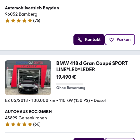
Automobilvertrieb Bogdan
96052 Bamberg
(
76
)
5 Sterne
Kontakt
Parken
BMW 418 d Gran Coupé SPORT
LINE*LED*LEDER
19.490 €
Ohne Bewertung
EZ 05/2018
•
100.000 km
•
110 kW (150 PS)
•
Diesel
AUTOHAUS ECC GMBH
45899 Gelsenkirchen
(
66
)
4.9 Sterne