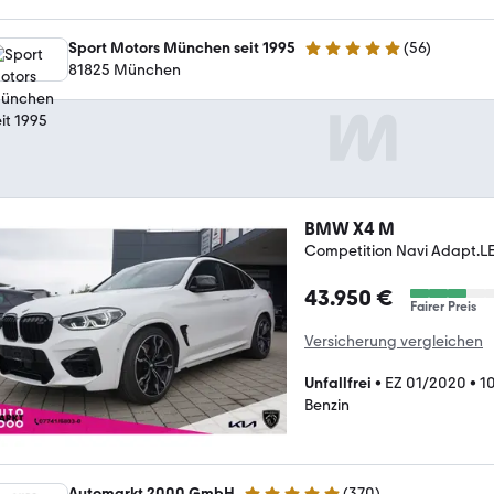
Sport Motors München seit 1995
(
56
)
4.8 Sterne
81825 München
BMW X4 M
Competition Navi Adapt.L
43.950 €
Fairer Preis
Versicherung vergleichen
Unfallfrei
•
EZ 01/2020
•
1
Benzin
Automarkt 2000 GmbH
(
370
)