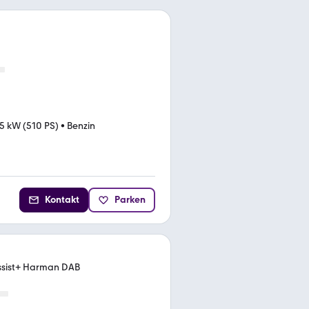
5 kW (510 PS)
•
Benzin
Kontakt
Parken
ssist+ Harman DAB