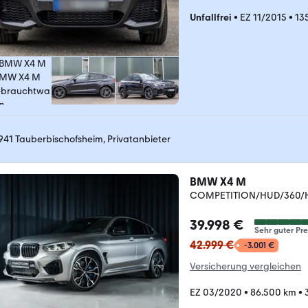
Unfallfrei
•
EZ 11/2015
•
13
941 Tauberbischofsheim, Privatanbieter
BMW X4 M
COMPETITION/HUD/360/H&
39.998 €
Sehr guter Pre
42.999 €
-3.001 €
Versicherung vergleichen
EZ 03/2020
•
86.500 km
•