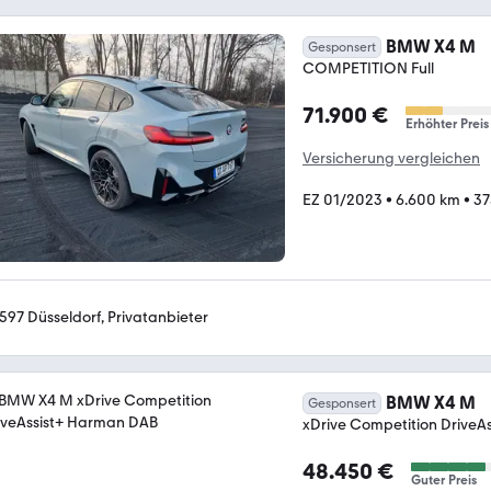
BMW X4 M
Gesponsert
COMPETITION Full
71.900 €
Erhöhter Preis
Versicherung vergleichen
EZ 01/2023
•
6.600 km
•
37
597 Düsseldorf, Privatanbieter
BMW X4 M
Gesponsert
xDrive Competition DriveA
48.450 €
Guter Preis