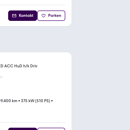
Kontakt
Parken
ED ACC HuD h/k Driv
09.400 km
•
375 kW (510 PS)
•