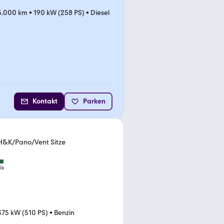
5.000 km
•
190 kW (258 PS)
•
Diesel
Kontakt
Parken
K/Pano/Vent Sitze
is
375 kW (510 PS)
•
Benzin