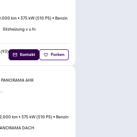
0.000 km
•
375 kW (510 PS)
•
Benzin
Sitzheizung v u hi
(
93
)
Kontakt
Parken
oll PANORAMA AHK
12.000 km
•
375 kW (510 PS)
•
Benzin
PANORAMA DACH