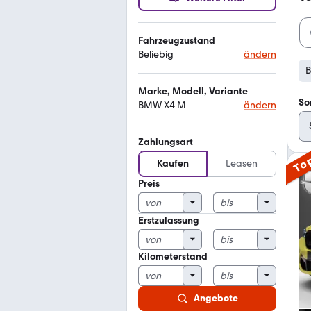
Fahrzeugzustand
Beliebig
ändern
Marke, Modell, Variante
So
BMW X4 M
ändern
Zahlungsart
To
Kaufen
Leasen
Preis
Erstzulassung
Kilometerstand
Angebote