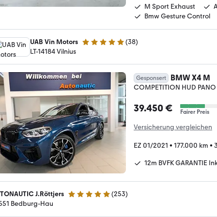
M Sport Exhaust
Bmw Gesture Control
UAB Vin Motors
(
38
)
4.8 Sterne
LT-14184 Vilnius
BMW X4 M
Gesponsert
COMPETITION HUD PANO 
39.450 €
Fairer Preis
Versicherung vergleichen
EZ 01/2021
•
177.000 km
•
12m BVFK GARANTIE Ink
TONAUTIC J.Röttjers
(
253
)
4.9 Sterne
551 Bedburg-Hau