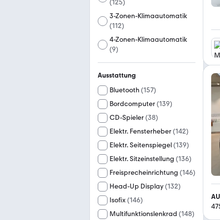
(
125
)
3-Zonen-Klimaautomatik
(
112
)
4-Zonen-Klimaautomatik
(
9
)
Ausstattung
Bluetooth
(
157
)
Bordcomputer
(
139
)
CD-Spieler
(
38
)
Elektr. Fensterheber
(
142
)
Elektr. Seitenspiegel
(
139
)
Elektr. Sitzeinstellung
(
136
)
Freisprecheinrichtung
(
146
)
Head-Up Display
(
132
)
AU
Isofix
(
146
)
47
Multifunktionslenkrad
(
148
)