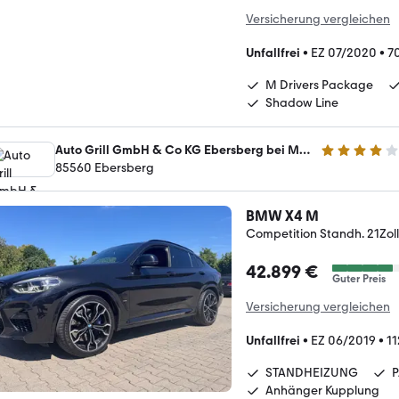
Versicherung vergleichen
Unfallfrei
•
EZ 07/2020
•
7
M Drivers Package
Shadow Line
Auto Grill GmbH & Co KG Ebersberg bei München
4 Sterne
85560 Ebersberg
BMW X4 M
Competition Standh. 21Z
42.899 €
Guter Preis
Versicherung vergleichen
Unfallfrei
•
EZ 06/2019
•
1
STANDHEIZUNG
Anhänger Kupplung