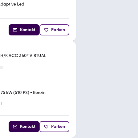
Adaptive Led
Kontakt
Parken
H/K ACC 360° VIRTUAL
375 kW (510 PS)
•
Benzin
l
Kontakt
Parken