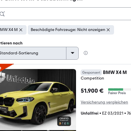
BMW X4 M
Beschädigte Fahrzeuge: Nicht anzeigen
rtieren nach
p
BMW X4 M
Gesponsert
Competition
51.900 €
Fairer Preis
Versicherung vergleichen
Unfallfrei
•
EZ 03/2021
•
7