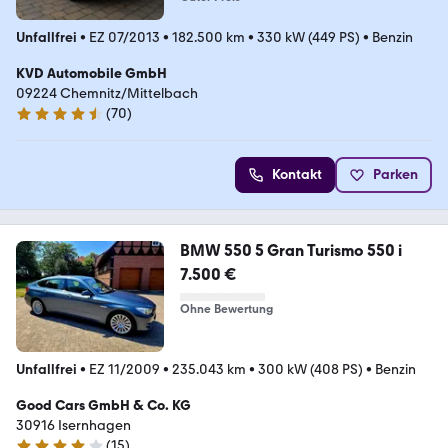
Unfallfrei
•
EZ 07/2013
•
182.500 km
•
330 kW (449 PS)
•
Benzin
KVD Automobile GmbH
09224 Chemnitz/Mittelbach
(
70
)
4.5 Sterne
Kontakt
Parken
BMW 550 5 Gran Turismo 550 i
7.500 €
Ohne Bewertung
Unfallfrei
•
EZ 11/2009
•
235.043 km
•
300 kW (408 PS)
•
Benzin
Good Cars GmbH & Co. KG
30916 Isernhagen
(
15
)