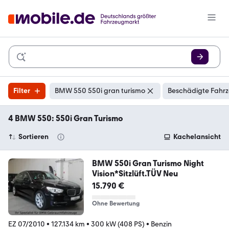
Filter
BMW 550 550i gran turismo
Beschädigte Fahrz
4 BMW 550: 550i Gran Turismo
Sortieren
Kachelansicht
BMW 550i Gran Turismo Night
Vision*Sitzlüft.TÜV Neu
15.790 €
Ohne Bewertung
EZ 07/2010
•
127.134 km
•
300 kW (408 PS)
•
Benzin