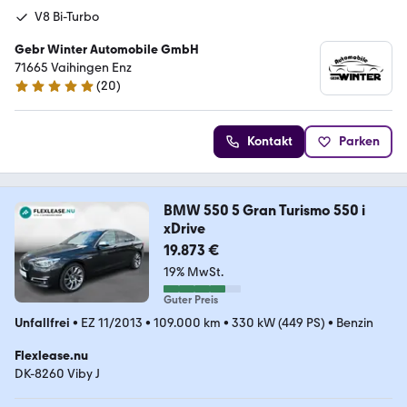
V8 Bi-Turbo
Gebr Winter Automobile GmbH
71665 Vaihingen Enz
(
20
)
5 Sterne
Kontakt
Parken
BMW 550 5 Gran Turismo 550 i
xDrive
19.873 €
19% MwSt.
Guter Preis
Unfallfrei
•
EZ 11/2013
•
109.000 km
•
330 kW (449 PS)
•
Benzin
Flexlease.nu
DK-8260 Viby J