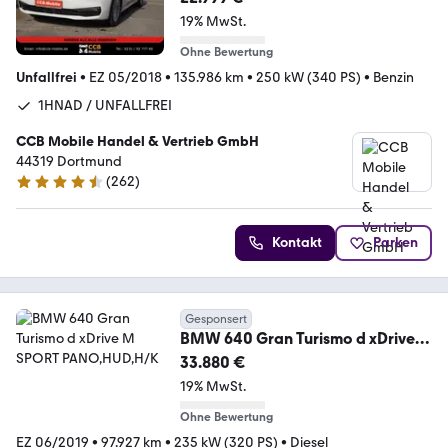
19% MwSt.
Ohne Bewertung
Unfallfrei
•
EZ 05/2018
•
135.986 km
•
250 kW (340 PS)
•
Benzin
1HNAD / UNFALLFREI
CCB Mobile Handel & Vertrieb GmbH
44319 Dortmund
(
262
)
4.4 Sterne
Kontakt
Parken
Gesponsert
BMW 640 Gran Turismo d xDrive
M SPORT PANO,HUD,H/K
33.880 €
19% MwSt.
Ohne Bewertung
EZ 06/2019
•
97.927 km
•
235 kW (320 PS)
•
Diesel