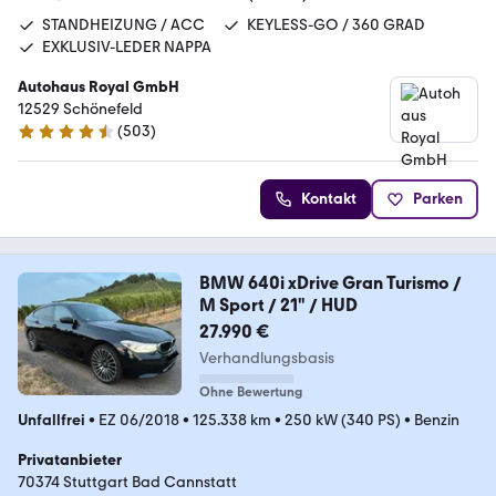
STANDHEIZUNG / ACC
KEYLESS-GO / 360 GRAD
EXKLUSIV-LEDER NAPPA
Autohaus Royal GmbH
12529 Schönefeld
(
503
)
4.7 Sterne
Kontakt
Parken
BMW 640i xDrive Gran Turismo /
M Sport / 21" / HUD
27.990 €
Verhandlungsbasis
Ohne Bewertung
Unfallfrei
•
EZ 06/2018
•
125.338 km
•
250 kW (340 PS)
•
Benzin
Privatanbieter
70374 Stuttgart Bad Cannstatt