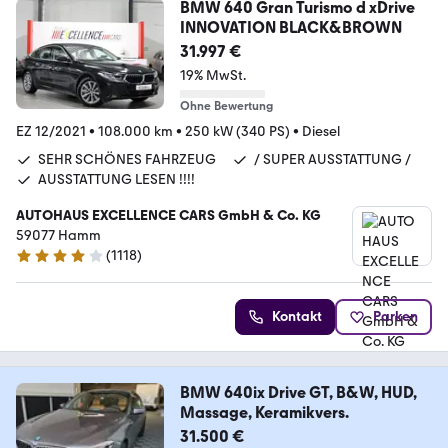
BMW 640 Gran Turismo d xDrive
INNOVATION BLACK&BROWN
31.997 €
19% MwSt.
Ohne Bewertung
EZ 12/2021
•
108.000 km
•
250 kW (340 PS)
•
Diesel
SEHR SCHÖNES FAHRZEUG
/ SUPER AUSSTATTUNG /
AUSSTATTUNG LESEN !!!!
AUTOHAUS EXCELLENCE CARS GmbH & Co. KG
59077 Hamm
(
1118
)
4.2 Sterne
Kontakt
Parken
BMW 640ix Drive GT, B&W, HUD,
Massage, Keramikvers.
31.500 €