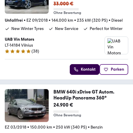
33.000 €
Ohne Bewertung
Unfallfrei
•
EZ 09/2018
•
144.000 km
•
235 kW (320 PS)
•
Diesel
New Winter Tyres
New Service
Perfect for Winter
UAB Vin Motors
LT-14184 Vilnius
(
38
)
4.8 Sterne
Kontakt
Parken
BMW 640i xDrive GT Autom.
HeadUp Panorama 360°
24.900 €
Ohne Bewertung
EZ 03/2018
•
150.000 km
•
250 kW (340 PS)
•
Benzin