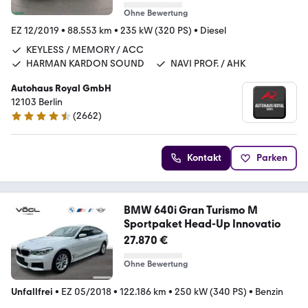
Ohne Bewertung
EZ 12/2019
•
88.553 km
•
235 kW (320 PS)
•
Diesel
KEYLESS / MEMORY / ACC
HARMAN KARDON SOUND
NAVI PROF. / AHK
Autohaus Royal GmbH
12103 Berlin
(
2662
)
4.6 Sterne
Kontakt
Parken
BMW 640i Gran Turismo M
Sportpaket Head-Up Innovatio
27.870 €
Ohne Bewertung
Unfallfrei
•
EZ 05/2018
•
122.186 km
•
250 kW (340 PS)
•
Benzin