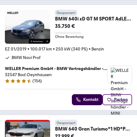
Gesponsert
BMW 640i xD GT M SPORT AdLED
DA+ 360° Pano Sthz AHK
35.750 €
Ohne Bewertung
EZ 01/2019
•
100.017 km
•
250 kW (340 PS)
•
Benzin
BMW Navi Prof
WELLER Premium GmbH - BMW Vertragshändler -
MINI Servicebetrieb
32547 Bad Oeynhausen
(
156
)
4.6 Sterne
Kontakt
Parken
Gesponsert
BMW 640 Gran Turismo*1 HD*PAN
-DACH*8 FACH BER*TOP
22.999 €