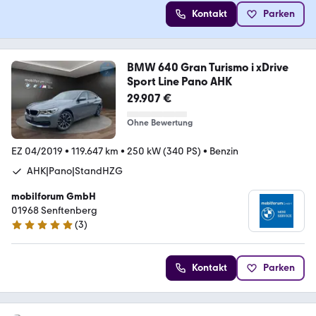
Kontakt
Parken
BMW 640 Gran Turismo i xDrive
Sport Line Pano AHK
29.907 €
Ohne Bewertung
EZ 04/2019
•
119.647 km
•
250 kW (340 PS)
•
Benzin
AHK|Pano|StandHZG
mobilforum GmbH
01968 Senftenberg
(
3
)
5 Sterne
Kontakt
Parken