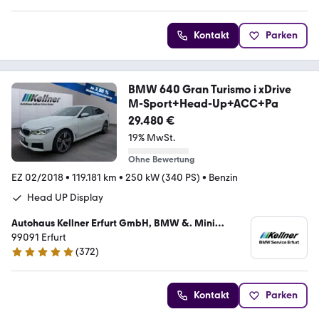
Kontakt
Parken
BMW 640 Gran Turismo i xDrive
M-Sport+Head-Up+ACC+Pa
29.480 €
19% MwSt.
Ohne Bewertung
EZ 02/2018
•
119.181 km
•
250 kW (340 PS)
•
Benzin
Head UP Display
Autohaus Kellner Erfurt GmbH, BMW &. Mini
Service – Autorisierte Vertragswerkstatt
99091 Erfurt
(
372
)
4.9 Sterne
Kontakt
Parken