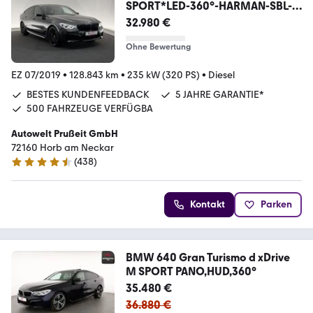
SPORT*LED-360°-HARMAN-SBL-
PANO-HUD
32.980 €
Ohne Bewertung
EZ 07/2019
•
128.843 km
•
235 kW (320 PS)
•
Diesel
BESTES KUNDENFEEDBACK
5 JAHRE GARANTIE*
500 FAHRZEUGE VERFÜGBA
Autowelt Prußeit GmbH
72160 Horb am Neckar
(
438
)
4.4 Sterne
Kontakt
Parken
BMW 640 Gran Turismo d xDrive
M SPORT PANO,HUD,360°
35.480 €
36.880 €