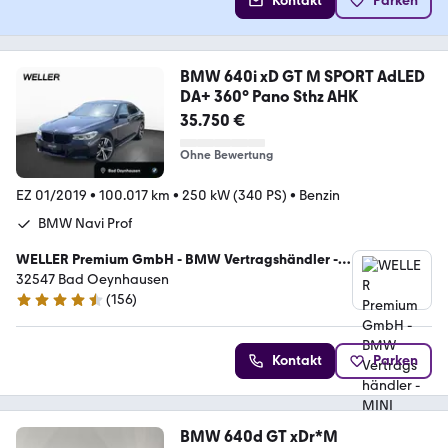
Kontakt
Parken
BMW 640i xD GT M SPORT AdLED
DA+ 360° Pano Sthz AHK
35.750 €
Ohne Bewertung
EZ 01/2019
•
100.017 km
•
250 kW (340 PS)
•
Benzin
BMW Navi Prof
WELLER Premium GmbH - BMW Vertragshändler -
MINI Servicebetrieb
32547 Bad Oeynhausen
(
156
)
4.6 Sterne
Kontakt
Parken
BMW 640d GT xDr*M