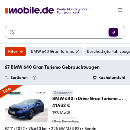
Filter
BMW 640 Gran Turismo
Beschädigte Fahrzeuge
67 BMW 640 Gran Turismo Gebrauchtwagen
Sortieren
Kachelansicht
Top
Gesponsert
BMW 640i xDrive Gran Turismo M
Sport Laser Head-Up H
41.932 €
19% MwSt.
Ohne Bewertung
EZ 11/2022
•
95.660 km
•
245 kW (333 PS)
•
Benzin