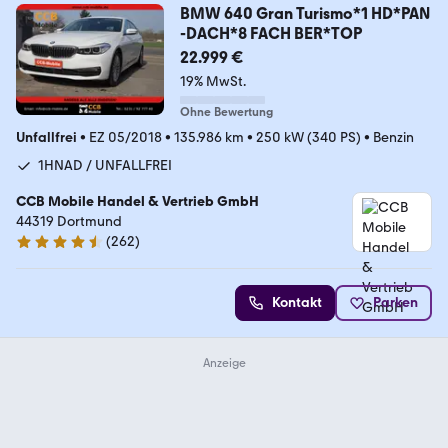
BMW 640 Gran Turismo*1 HD*PAN
-DACH*8 FACH BER*TOP
22.999 €
19% MwSt.
Ohne Bewertung
Unfallfrei
•
EZ 05/2018
•
135.986 km
•
250 kW (340 PS)
•
Benzin
1HNAD / UNFALLFREI
CCB Mobile Handel & Vertrieb GmbH
44319 Dortmund
(
262
)
4.4 Sterne
Kontakt
Parken