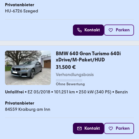
Privatanbieter
HU-6726 Szeged
Kontakt
Parken
BMW 640 Gran Turismo 640i
xDrive/M-Paket/HUD
31.500 €
Verhandlungsbasis
Ohne Bewertung
Unfallfrei
•
EZ 05/2018
•
101.251 km
•
250 kW (340 PS)
•
Benzin
Privatanbieter
84559 Kraiburg am Inn
Kontakt
Parken