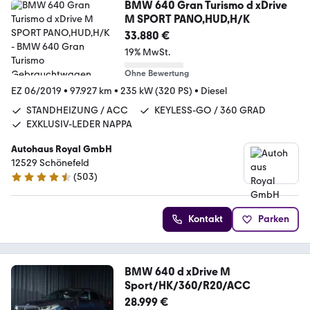
BMW 640 Gran Turismo d xDrive
M SPORT PANO,HUD,H/K
33.880 €
19% MwSt.
Ohne Bewertung
EZ 06/2019
•
97.927 km
•
235 kW (320 PS)
•
Diesel
STANDHEIZUNG / ACC
KEYLESS-GO / 360 GRAD
EXKLUSIV-LEDER NAPPA
Autohaus Royal GmbH
12529 Schönefeld
(
503
)
4.7 Sterne
Kontakt
Parken
BMW 640 d xDrive M
Sport/HK/360/R20/ACC
28.999 €