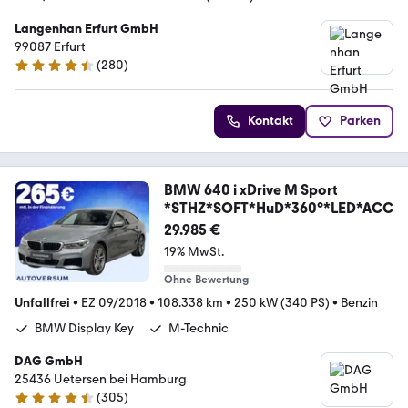
Langenhan Erfurt GmbH
99087 Erfurt
(
280
)
4.4 Sterne
Kontakt
Parken
BMW 640 i xDrive M Sport
*STHZ*SOFT*HuD*360°*LED*ACC
29.985 €
19% MwSt.
Ohne Bewertung
Unfallfrei
•
EZ 09/2018
•
108.338 km
•
250 kW (340 PS)
•
Benzin
BMW Display Key
M-Technic
DAG GmbH
25436 Uetersen bei Hamburg
(
305
)
4.5 Sterne