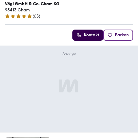
Vögl GmbH & Co. Cham KG
93413 Cham
(
65
)
4.9 Sterne
Kontakt
Parken