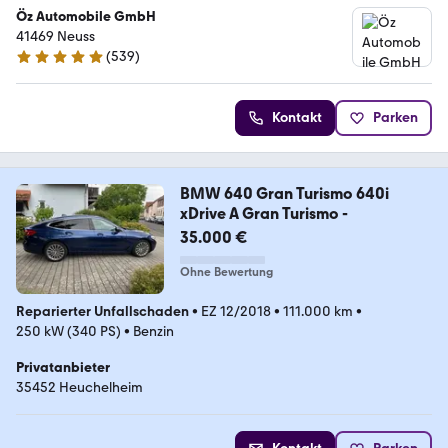
Öz Automobile GmbH
41469 Neuss
(
539
)
4.8 Sterne
Kontakt
Parken
BMW 640 Gran Turismo 640i
xDrive A Gran Turismo -
35.000 €
Ohne Bewertung
Reparierter Unfallschaden
•
EZ 12/2018
•
111.000 km
•
250 kW (340 PS)
•
Benzin
Privatanbieter
35452 Heuchelheim