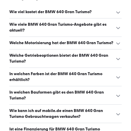
Wie viel kostet der BMW 640 Gran Turismo?
Ein guter Preis für einen BMW 640 Gran Turismo liegt
Wie viele BMW 640 Gran Turismo-Angebote gibt es
zwischen 29.898 € und 41.195 €. (Stand: 7.8.2026)
aktuell?
Es gibt insgesamt 67 BMW 640 Gran Turismo bei
Welche Motorisierung hat der BMW 640 Gran Turismo?
mobile.de, davon 67 Gebraucht- und 0 Neuwagen.
(Stand: 7.8.2026)
Der BMW 640 Gran Turismo hat Leistungen zwischen 320
Welche Getriebeoptionen bietet der BMW 640 Gran
und 340 PS. (Stand: 7.8.2026)
Turismo?
Der BMW 640 Gran Turismo ist mit automatischem
In welchen Farben ist der BMW 640 Gran Turismo
Getriebe erhältlich. (Stand: 7.8.2026)
erhältlich?
Den BMW 640 Gran Turismo gibt es in folgenden Farben:
In welchen Bauformen gibt es den BMW 640 Gran
schwarz, grau, weiß, blau, rot, beige und braun. Die
Turismo?
häufigste Farbe ist schwarz. (Stand: 7.8.2026)
Den BMW 640 Gran Turismo gibt es in folgenden
Wie kann ich auf mobile.de einen BMW 640 Gran
Bauformen: Limousine. (Stand: 7.8.2026)
Turismo Gebrauchtwagen verkaufen?
Alle Informationen zum Verkauf an mobile.de-
Ist eine Finanzierung für BMW 640 Gran Turismo