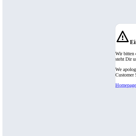
Ei
Wir bitten
steht Dir 
We apologi
Customer S
Homepag