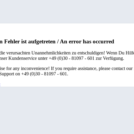
n Fehler ist aufgetreten / An error has occurred
 die verursachten Unannehmlichkeiten zu entschuldigen! Wenn Du Hilfe
unser Kundenservice unter +49 (0)30 - 81097 - 601 zur Verfügung.
se for any inconvenience! If you require assistance, please contact our
upport on +49 (0)30 - 81097 - 601.
e