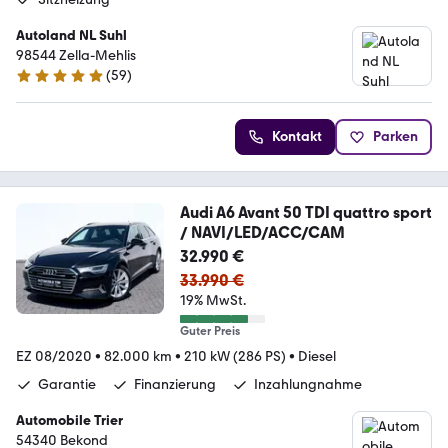
Autoland NL Suhl
98544 Zella-Mehlis
(
59
)
5 Sterne
Kontakt
Parken
Audi A6 Avant 50 TDI quattro sport
/ NAVI/LED/ACC/CAM
32.990 €
33.990 €
19% MwSt.
Guter Preis
EZ 08/2020
•
82.000 km
•
210 kW (286 PS)
•
Diesel
Garantie
Finanzierung
Inzahlungnahme
Automobile Trier
54340 Bekond