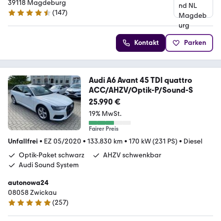
39118 Magdeburg
(
147
)
4.6 Sterne
Kontakt
Parken
Audi A6 Avant 45 TDI quattro
ACC/AHZV/Optik-P/Sound-S
25.990 €
19% MwSt.
Fairer Preis
Unfallfrei
•
EZ 05/2020
•
133.830 km
•
170 kW (231 PS)
•
Diesel
Optik-Paket schwarz
AHZV schwenkbar
Audi Sound System
autonowa24
08058 Zwickau
(
257
)
4.8 Sterne