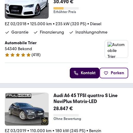
30.490 €
Erhöhter Preis
EZ 02/2018
•
125.000 km
•
235 kW (320 PS)
•
Diesel
Garantie
Finanzierung
Inzahlungnahme
Automobile Trier
54340 Bekond
(
418
)
4.9 Sterne
Kontakt
Parken
Audi A6 45 TFSI quattro S Line
NaviPlus Matrix-LED
28.847 €
Ohne Bewertung
EZ 03/2019
•
110.000 km
•
180 kW (245 PS)
•
Benzin