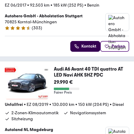
EZ 06/2017
•
92.503 km
•
185 kW (252 PS)
•
Benzin
Autohero GmbH - Abholstation Stuttgart
70825 Korntal-Münchingen
(
303
)
4.4 Sterne
Kontakt
Parken
Audi A6 Avant 40 TDI quattro AT
LED Navi AHK SHZ PDC
29.990 €
Fairer Preis
Unfallfrei
•
EZ 08/2019
•
130.000 km
•
150 kW (204 PS)
•
Diesel
2-Zonen-Klimaautomatik
Navigationssystem
Sitzheizung
Autoland NL Magdeburg