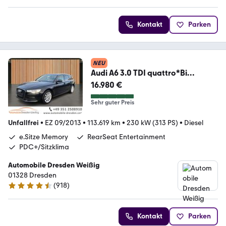
Kontakt
Parken
NEU
Audi A6 3.0 TDI quattro*Bi
Xenon*Leder*Navi Plus*
16.980 €
Sehr guter Preis
Unfallfrei
•
EZ 09/2013
•
113.619 km
•
230 kW (313 PS)
•
Diesel
e.Sitze Memory
RearSeat Entertainment
PDC+/Sitzklima
Automobile Dresden Weißig
01328 Dresden
(
918
)
4.4 Sterne
Kontakt
Parken