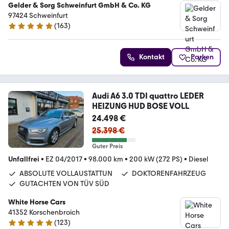
Gelder & Sorg Schweinfurt GmbH & Co. KG
97424 Schweinfurt
(
163
)
4.8 Sterne
Kontakt
Parken
Audi A6 3.0 TDI quattro LEDER
HEIZUNG HUD BOSE VOLL
24.498 €
25.398 €
Guter Preis
Unfallfrei
•
EZ 04/2017
•
98.000 km
•
200 kW (272 PS)
•
Diesel
ABSOLUTE VOLLAUSTATTUN
DOKTORENFAHRZEUG
GUTACHTEN VON TÜV SÜD
White Horse Cars
41352 Korschenbroich
(
123
)
5 Sterne