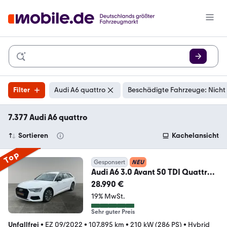
Filter
Audi A6 quattro
Beschädigte Fahrzeuge: Nicht
7.377 Audi A6 quattro
Sortieren
Kachelansicht
Top
Gesponsert
NEU
Audi A6 3.0 Avant 50 TDI Quattro-
Automatik-Mildhybrid
28.990 €
19% MwSt.
Sehr guter Preis
Unfallfrei
•
EZ 09/2022
•
107.895 km
•
210 kW (286 PS)
•
Hybrid