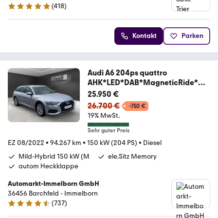
(
418
)
4.9 Sterne
Kontakt
Parken
Audi A6 204ps quattro
AHK*LED*DAB*MagneticRide*Me
mory
25.950 €
26.700 €
-750 €
19% MwSt.
Sehr guter Preis
EZ 08/2022
•
94.267 km
•
150 kW (204 PS)
•
Diesel
Mild-Hybrid 150 kW (M
ele.Sitz Memory
autom Heckklappe
Automarkt-Immelborn GmbH
36456 Barchfeld - Immelborn
(
737
)
4.4 Sterne