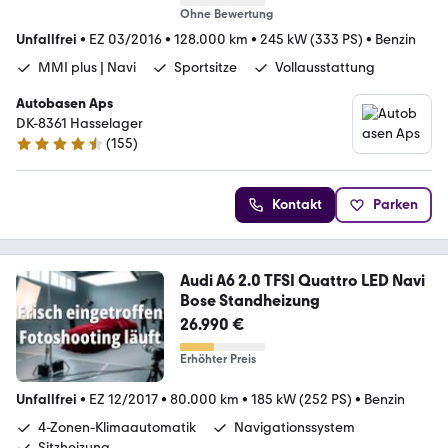
Ohne Bewertung
Unfallfrei
•
EZ 03/2016
•
128.000 km
•
245 kW (333 PS)
•
Benzin
MMI plus | Navi
Sportsitze
Vollausstattung
Autobasen Aps
DK-8361 Hasselager
(
155
)
4.6 Sterne
Kontakt
Parken
Audi A6 2.0 TFSI Quattro LED Navi
Bose Standheizung
26.990 €
Erhöhter Preis
Unfallfrei
•
EZ 12/2017
•
80.000 km
•
185 kW (252 PS)
•
Benzin
4-Zonen-Klimaautomatik
Navigationssystem
Sitzheizung