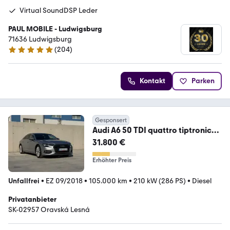
Virtual SoundDSP Leder
PAUL MOBILE - Ludwigsburg
71636 Ludwigsburg
(
204
)
4.9 Sterne
Kontakt
Parken
Gesponsert
Audi A6 50 TDI quattro tiptronic
design design
31.800 €
Erhöhter Preis
Unfallfrei
•
EZ 09/2018
•
105.000 km
•
210 kW (286 PS)
•
Diesel
Privatanbieter
SK-02957 Oravská Lesná