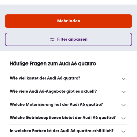
Mehr laden
Filter anpassen
Häufige Fragen zum Audi A6 quattro
Wie viel kostet der Audi A6 quattro?
Ein guter Preis für einen Audi A6 quattro liegt zwischen
Wie viele Audi A6-Angebote gibt es aktuell?
14.705 € und 44.129 €. Leasingangebote starten ab 224
€ monatlich. (Stand: 7.8.2026)
Es gibt insgesamt 7.377 Audi A6 bei mobile.de, davon
Welche Motorisierung hat der Audi A6 quattro?
7.052 Gebraucht- und 325 Neuwagen. (Stand: 7.8.2026)
Der Audi A6 quattro hat Leistungen zwischen 194 und 367
Welche Getriebeoptionen bietet der Audi A6 quattro?
PS. (Stand: 7.8.2026)
Der Audi A6 quattro ist mit automatischem, manuellem
In welchen Farben ist der Audi A6 quattro erhältlich?
und halbautomatischem Getriebe erhältlich. (Stand: