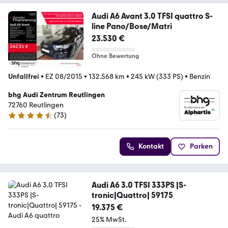
Audi A6 Avant 3.0 TFSI quattro S-
line Pano/Bose/Matri
23.530 €
Ohne Bewertung
Unfallfrei
•
EZ 08/2015
•
132.568 km
•
245 kW (333 PS)
•
Benzin
bhg Audi Zentrum Reutlingen
72760 Reutlingen
(
73
)
4.3 Sterne
Kontakt
Parken
Audi A6 3.0 TFSI 333PS |S-
tronic|Quattro| 59175
19.375 €
25% MwSt.