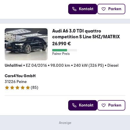
Kontakt
Parken
Audi A6 3.0 TDI quattro
competition S Line SHZ/MATRIX
26.990 €
Fairer Preis
Unfallfrei
•
EZ 04/2016
•
98.000 km
•
240 kW (326 PS)
•
Diesel
Cars4You GmbH
31226 Peine
(
85
)
4.9 Sterne
Kontakt
Parken