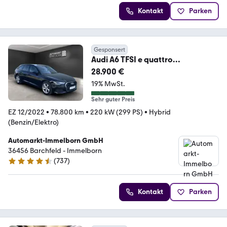
Kontakt
Parken
Gesponsert
Audi A6 TFSI e quattro
NaviTouch*LED*DAB*18*Tempo*
28.900 €
B&O
19% MwSt.
Sehr guter Preis
EZ 12/2022
•
78.800 km
•
220 kW (299 PS)
•
Hybrid
(Benzin/Elektro)
Automarkt-Immelborn GmbH
36456 Barchfeld - Immelborn
(
737
)
4.4 Sterne
Kontakt
Parken