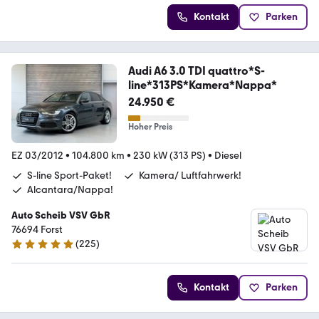
Kontakt
Parken
Audi A6 3.0 TDI quattro*S-
line*313PS*Kamera*Nappa*
24.950 €
Hoher Preis
EZ 03/2012
•
104.800 km
•
230 kW (313 PS)
•
Diesel
S-line Sport-Paket!
Kamera/ Luftfahrwerk!
Alcantara/Nappa!
Auto Scheib VSV GbR
76694 Forst
(
225
)
5 Sterne
Kontakt
Parken