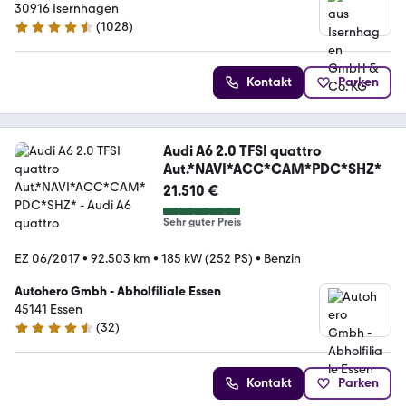
30916 Isernhagen
(
1028
)
4.5 Sterne
Kontakt
Parken
Audi A6 2.0 TFSI quattro
Aut.*NAVI*ACC*CAM*PDC*SHZ*
21.510 €
Sehr guter Preis
EZ 06/2017
•
92.503 km
•
185 kW (252 PS)
•
Benzin
Autohero Gmbh - Abholfiliale Essen
45141 Essen
(
32
)
4.7 Sterne
Kontakt
Parken