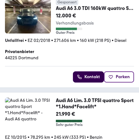
Gesponsert
Audi A6 3.0 TDI 160kW quattro S
tronic Avant -
12.000 €
Verhandlungsbasis
Guter Preis
Unfallfrei
•
EZ 02/2018
•
271.606 km
•
160 kW (218 PS)
•
Diesel
Privatanbieter
44225 Dortmund
Kontakt
Parken
Audi A6 Lim. 3.0 TFSI quattro Sport
*1.Hand*Facelift*
21.990 €
Sehr guter Preis
EZ 10/2015
•
78.295 km
•
245 kW (333 PS)
•
Benzin