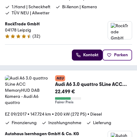
1.Hand | Scheckheft
Bi-Xenon | Kamera
TÜV NEU | Allwetter
RockTrade GmbH
04178 Leipzig
(
32
)
4.7 Sterne
Kontakt
Parken
NEU
Audi A6 3.0 quattro SLine ACC
MemoryHUD DAB Kamera
22.499 €
Fairer Preis
EZ 09/2017
•
147.724 km
•
200 kW (272 PS)
•
Diesel
Finanzierung
Inzahlungnahme
Lieferung
Autohaus Isernhagen GmbH & Co. KG