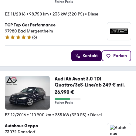
Fairer Preis
EZ 11/2016
•
98.750 km
•
235 kW (320 PS)
•
Diesel
TCP Top Car Performance
97980 Bad Mergentheim
(
6
)
4.8 Sterne
Kontakt
Parken
Audi A6 Avant 3.0 TDI
Quattro/3xS-Line/ab 249 € mtl.
26.990 €
Fairer Preis
EZ 12/2016
•
110.900 km
•
235 kW (320 PS)
•
Diesel
Autohaus Geppo
73072 Donzdorf