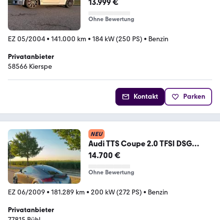
13.999 €
Ohne Bewertung
EZ 05/2004
•
141.000 km
•
184 kW (250 PS)
•
Benzin
Privatanbieter
58566 Kierspe
Kontakt
Parken
NEU
Audi TTS Coupe 2.0 TFSI DSG
Quattro
14.700 €
Ohne Bewertung
EZ 06/2009
•
181.289 km
•
200 kW (272 PS)
•
Benzin
Privatanbieter
77815 Bühl