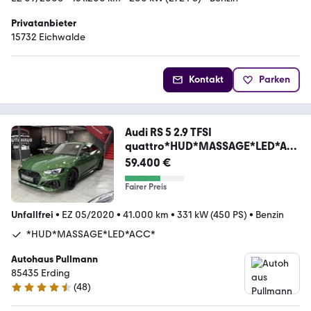
Privatanbieter
15732 Eichwalde
Kontakt
Parken
Audi RS 5 2.9 TFSI
quattro*HUD*MASSAGE*LED*AC
C*
59.400 €
Fairer Preis
Unfallfrei
•
EZ 05/2020
•
41.000 km
•
331 kW (450 PS)
•
Benzin
*HUD*MASSAGE*LED*ACC*
Autohaus Pullmann
85435 Erding
(
48
)
4.7 Sterne