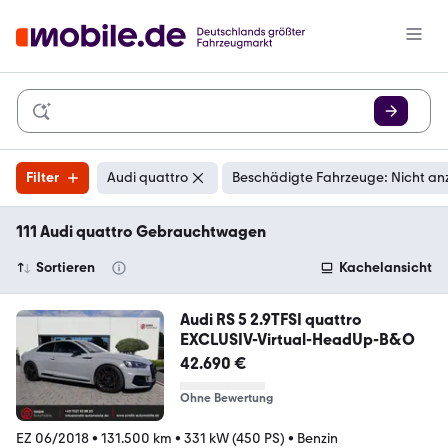
Filter
Audi quattro
Beschädigte Fahrzeuge: Nicht an
111 Audi quattro Gebrauchtwagen
Sortieren
Kachelansicht
Audi RS 5 2.9TFSI quattro
EXCLUSIV-Virtual-HeadUp-B&O
42.690 €
Ohne Bewertung
EZ 06/2018
•
131.500 km
•
331 kW (450 PS)
•
Benzin