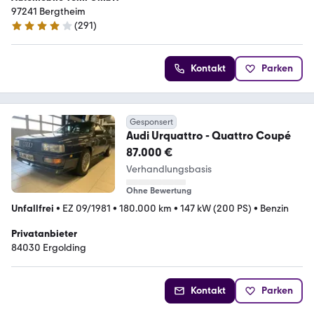
97241 Bergtheim
(
291
)
4 Sterne
Kontakt
Parken
Gesponsert
Audi Urquattro - Quattro Coupé
87.000 €
Verhandlungsbasis
Ohne Bewertung
Unfallfrei
•
EZ 09/1981
•
180.000 km
•
147 kW (200 PS)
•
Benzin
Privatanbieter
84030 Ergolding
Kontakt
Parken