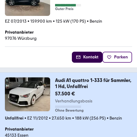
Guter Preis
EZ 07/2013
•
159.900 km
•
125 kW (170 PS)
•
Benzin
Privatanbieter
97076 Würzburg
Kontakt
Parken
Audi A1 quattro 1-333 für Sammler,
1 Hd, Unfallfrei
57.500 €
Verhandlungsbasis
Ohne Bewertung
Unfallfrei
•
EZ 11/2012
•
27.650 km
•
188 kW (256 PS)
•
Benzin
Privatanbieter
45133 Essen