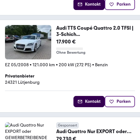
Kontakt
Parken
Audi TTS Coupé Quattro 2.0 TFSI |
3-Schich...
17.900 €
Ohne Bewertung
EZ 05/2008
•
121.000 km
•
200 kW (272 PS)
•
Benzin
Privatanbieter
24321 Lütjenburg
Kontakt
Parken
Gesponsert
Audi Quattro Nur EXPORT oder
GEWERBETREIBENDE
79.730 €