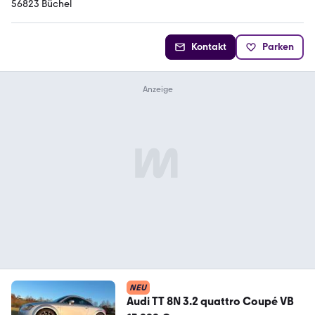
56823 Büchel
Kontakt
Parken
NEU
Audi TT 8N 3.2 quattro Coupé VB