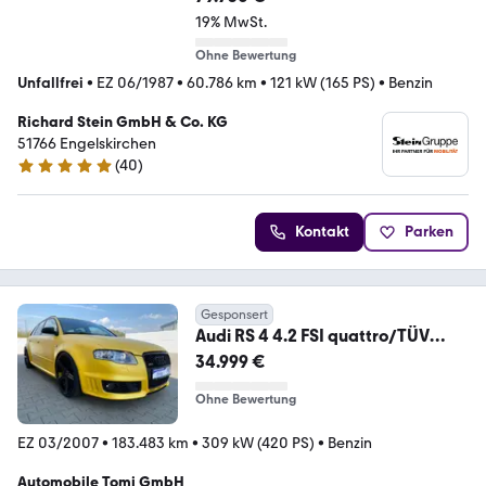
19% MwSt.
Ohne Bewertung
Unfallfrei
•
EZ 06/1987
•
60.786 km
•
121 kW (165 PS)
•
Benzin
Richard Stein GmbH & Co. KG
51766 Engelskirchen
(
40
)
4.9 Sterne
Kontakt
Parken
Gesponsert
Audi RS 4 4.2 FSI quattro/TÜV
NEU/TOP ZUSTAND
34.999 €
Ohne Bewertung
EZ 03/2007
•
183.483 km
•
309 kW (420 PS)
•
Benzin
Automobile Tomi GmbH