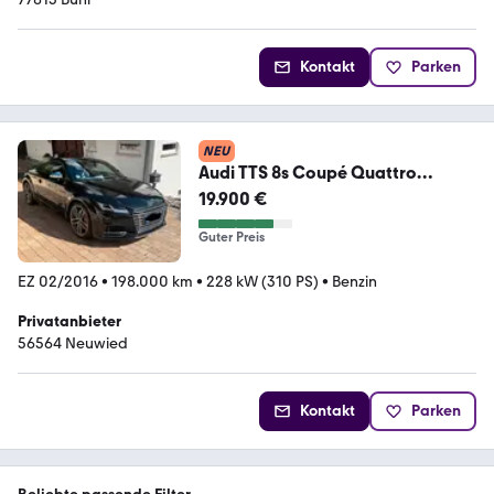
Kontakt
Parken
NEU
Audi TTS 8s Coupé Quattro
Schwarz Automati...
19.900 €
Guter Preis
EZ 02/2016
•
198.000 km
•
228 kW (310 PS)
•
Benzin
Privatanbieter
56564 Neuwied
Kontakt
Parken