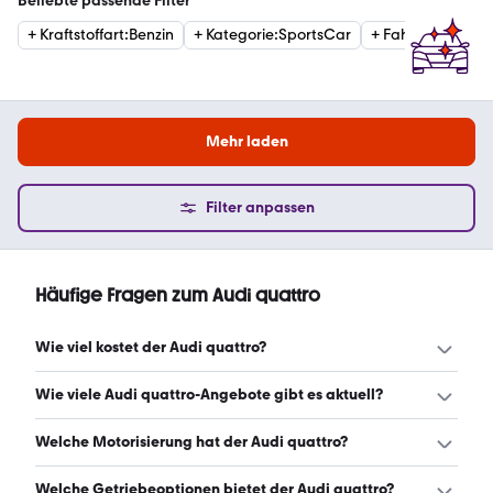
Beliebte passende Filter
+
Kraftstoffart
:
Benzin
+
Kategorie
:
SportsCar
+
Fahrzeugzusta
Mehr laden
Filter anpassen
Häufige Fragen zum Audi quattro
Wie viel kostet der Audi quattro?
Ein guter Preis für einen Audi quattro liegt zwischen 6.100
Wie viele Audi quattro-Angebote gibt es aktuell?
€ und 18.400 €. (Stand: 9.8.2026)
Es gibt insgesamt 111 Audi quattro bei mobile.de, davon
Welche Motorisierung hat der Audi quattro?
111 Gebraucht- und 0 Neuwagen. (Stand: 9.8.2026)
Der Audi quattro hat Leistungen zwischen 140 und 410 PS.
Welche Getriebeoptionen bietet der Audi quattro?