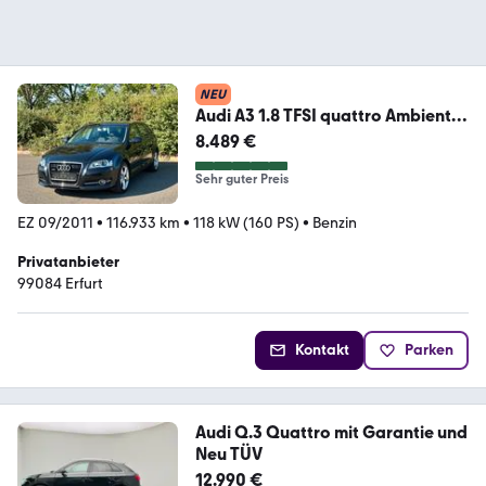
NEU
Audi A3 1.8 TFSI quattro Ambient
HU/AU bis...
8.489 €
Sehr guter Preis
EZ 09/2011
•
116.933 km
•
118 kW (160 PS)
•
Benzin
Privatanbieter
99084 Erfurt
Kontakt
Parken
Audi Q.3 Quattro mit Garantie und
Neu TÜV
12.990 €