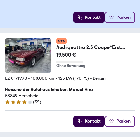
Kontakt
Parken
NEU
Audi quattro 2.3 Coupe*Erst
108Tkm*1Hand*TOP*ORIGINAL
19.500 €
Ohne Bewertung
EZ 01/1990
•
108.000 km
•
125 kW (170 PS)
•
Benzin
Herscheider Autohaus Inhaber: Marcel Hinz
58849 Herscheid
(
55
)
4.2 Sterne
Kontakt
Parken