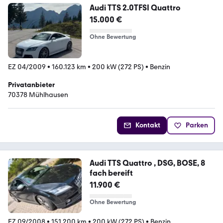
Audi TTS 2.0TFSI Quattro
15.000 €
Ohne Bewertung
EZ 04/2009
•
160.123 km
•
200 kW (272 PS)
•
Benzin
Privatanbieter
70378 Mühlhausen
Kontakt
Parken
Audi TTS Quattro , DSG, BOSE, 8
fach bereift
11.900 €
Ohne Bewertung
EZ 09/2008
•
151.200 km
•
200 kW (272 PS)
•
Benzin