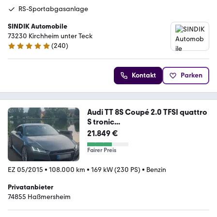
RS-Sportabgasanlage
SINDIK Automobile
73230 Kirchheim unter Teck
(
240
)
4.8 Sterne
Kontakt
Parken
Audi TT 8S Coupé 2.0 TFSI quattro
S tronic...
21.849 €
Fairer Preis
EZ 05/2015
•
108.000 km
•
169 kW (230 PS)
•
Benzin
Privatanbieter
74855 Haßmersheim