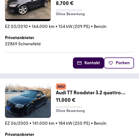
8.700 €
Ohne Bewertung
EZ 03/2010
•
164.000 km
•
154 kW (209 PS)
•
Benzin
Privatanbieter
22869 Schenefeld
Kontakt
Parken
NEU
Audi TT Roadster 3.2 quattro
Mokassin Voll...
11.000 €
Ohne Bewertung
EZ 06/2005
•
141.000 km
•
184 kW (250 PS)
•
Benzin
Privatanbieter