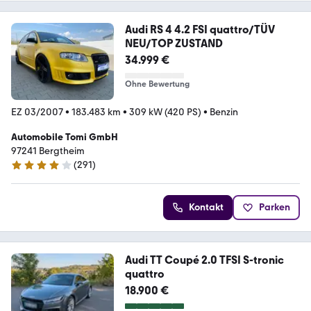
Audi RS 4 4.2 FSI quattro/TÜV
NEU/TOP ZUSTAND
34.999 €
Ohne Bewertung
EZ 03/2007
•
183.483 km
•
309 kW (420 PS)
•
Benzin
Automobile Tomi GmbH
97241 Bergtheim
(
291
)
4 Sterne
Kontakt
Parken
Audi TT Coupé 2.0 TFSI S-tronic
quattro
18.900 €