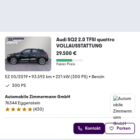
Audi SQ2 2.0 TFSI quattro
VOLLAUSSTATTUNG
29.500 €
Fairer Preis
EZ 05/2019
•
93.592 km
•
221 kW (300 PS)
•
Benzin
300 PS
Automobile Zimmermann GmbH
76344 Eggenstein
(
430
)
4.8 Sterne
Kontakt
Parken