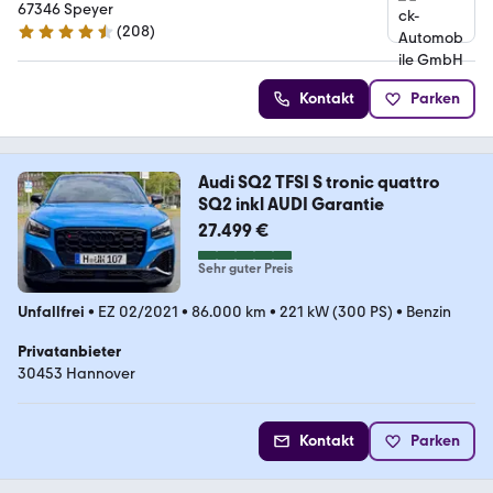
67346 Speyer
(
208
)
4.4 Sterne
Kontakt
Parken
Audi SQ2 TFSI S tronic quattro
SQ2 inkl AUDI Garantie
27.499 €
Sehr guter Preis
Unfallfrei
•
EZ 02/2021
•
86.000 km
•
221 kW (300 PS)
•
Benzin
Privatanbieter
30453 Hannover
Kontakt
Parken