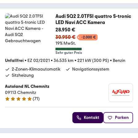
Audi SQ2 2.0TFSI quattro S-tronic
LED Navi ACC Kamera
28.950 €
30.950 €
-2.000 €
19% MwSt.
Sehr guter Preis
Unfallfrei
•
EZ 02/2021
•
36.535 km
•
221 kW (300 PS)
•
Benzin
2-Zonen-Klimaautomatik
Navigationssystem
Sitzheizung
Autoland NL Chemnitz
09113 Chemnitz
(
71
)
4.8 Sterne
Kontakt
Parken