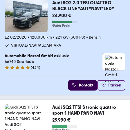
Audi SQ2 2.0 TFSI QUATTRO
BLACK LINE *AUT*NAVI*LED*
24.900 €
Guter Preis
EZ 02/2020
•
120.000 km
•
221 kW (300 PS)
•
Benzin
VIRTUAL/NAVI/ALCANTARA
Automobile Nazzal GmbH exklusiv
66740 Saarlouis
(
434
)
4.8 Sterne
Kontakt
Parken
Audi SQ2 TFSI S tronic quattro
sport 1.HAND PANO NAVI
29.990 €
Fairer Preis