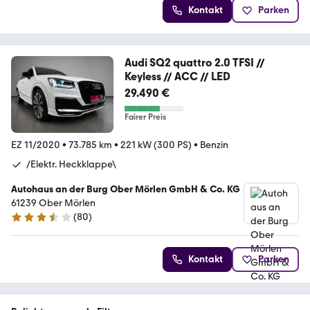
Kontakt
Parken
Audi SQ2 quattro 2.0 TFSI //
Keyless // ACC // LED
29.490 €
Fairer Preis
EZ 11/2020
•
73.785 km
•
221 kW (300 PS)
•
Benzin
/Elektr. Heckklappe\
Autohaus an der Burg Ober Mörlen GmbH & Co. KG
61239 Ober Mörlen
(
80
)
3.7 Sterne
Kontakt
Parken