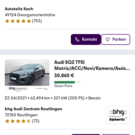
Autoteile Koch
49124 Georgsmarienhütte
(
753
)
4.9 Sterne
Kontakt
Parken
Audi SQ2 TFSI
Matrix/ACC/Navi/Kamera/Assist/
u *Matrix
30.860 €
Guter Preis
EZ 04/2021
•
62.494 km
•
221 kW (300 PS)
•
Benzin
bhg Audi Zentrum Reutlingen
72760 Reutlingen
(
73
)
4.3 Sterne