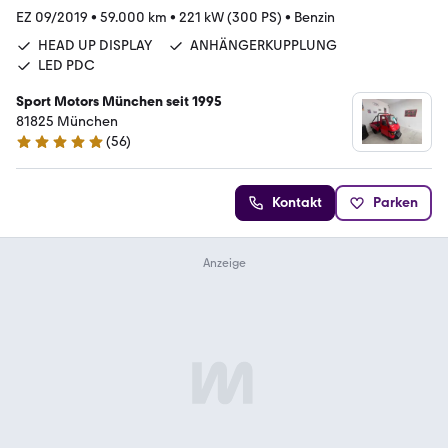
EZ 09/2019
•
59.000 km
•
221 kW (300 PS)
•
Benzin
HEAD UP DISPLAY
ANHÄNGERKUPPLUNG
LED PDC
Sport Motors München seit 1995
81825 München
(
56
)
4.8 Sterne
Kontakt
Parken