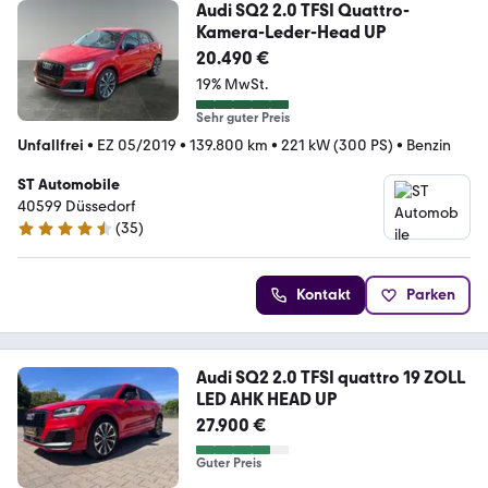
Audi SQ2 2.0 TFSI Quattro-
Kamera-Leder-Head UP
20.490 €
19% MwSt.
Sehr guter Preis
Unfallfrei
•
EZ 05/2019
•
139.800 km
•
221 kW (300 PS)
•
Benzin
ST Automobile
40599 Düssedorf
(
35
)
4.5 Sterne
Kontakt
Parken
Audi SQ2 2.0 TFSI quattro 19 ZOLL
LED AHK HEAD UP
27.900 €
Guter Preis