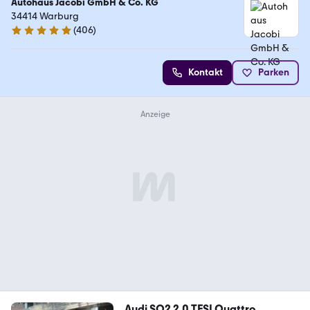
Autohaus Jacobi GmbH & Co. KG
34414 Warburg
(
406
)
4.9 Sterne
Kontakt
Parken
Audi SQ2 2.0 TFSI Quattro