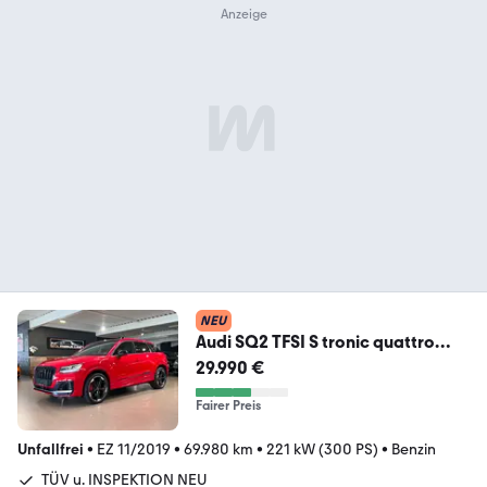
NEU
Audi SQ2 TFSI S tronic quattro
sport PANO AHK DIGITAL
29.990 €
Fairer Preis
Unfallfrei
•
EZ 11/2019
•
69.980 km
•
221 kW (300 PS)
•
Benzin
TÜV u. INSPEKTION NEU