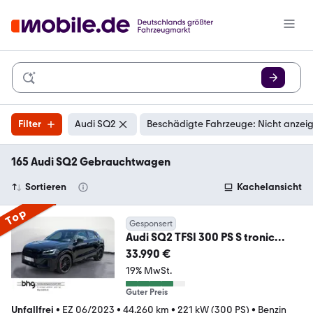
Filter
Audi SQ2
Beschädigte Fahrzeuge: Nicht anzei
165 Audi SQ2 Gebrauchtwagen
Sortieren
Kachelansicht
Top
Gesponsert
Audi SQ2 TFSI 300 PS S tronic
quattro
33.990 €
19% MwSt.
Guter Preis
Unfallfrei
•
EZ 06/2023
•
44.260 km
•
221 kW (300 PS)
•
Benzin