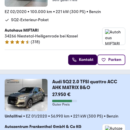
Sehr guter Preis
EZ 02/2020
•
100.000 km
•
221 kW (300 PS)
•
Benzin
SQ2-Exterieur-Paket
Autohaus MIFTARI
34266 Niestetal-Heiligenrode bei Kassel
(
318
)
4.7 Sterne
Kontakt
Parken
Audi SQ2 2.0 TFSI quattro ACC
AHK MATRIX B&O
27.950 €
Guter Preis
Unfallfrei
•
EZ 01/2020
•
56.990 km
•
221 kW (300 PS)
•
Benzin
Autozentrum Frankenthal GmbH & Co KG