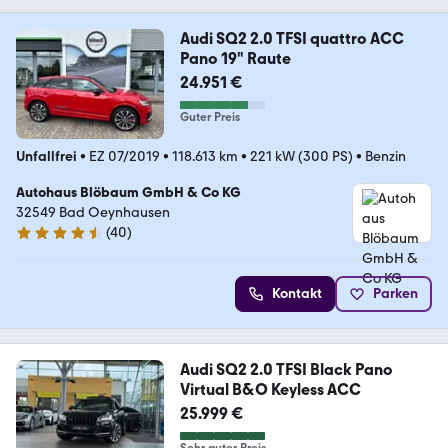
Audi SQ2 2.0 TFSI quattro ACC
Pano 19" Raute
24.951 €
Guter Preis
Unfallfrei
•
EZ 07/2019
•
118.613 km
•
221 kW (300 PS)
•
Benzin
Autohaus Blöbaum GmbH & Co KG
32549 Bad Oeynhausen
(
40
)
4.5 Sterne
Kontakt
Parken
Audi SQ2 2.0 TFSI Black Pano
Virtual B&O Keyless ACC
25.999 €