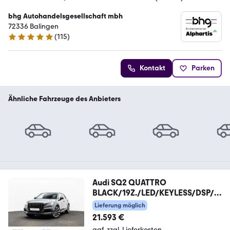
bhg Autohandelsgesellschaft mbh
72336 Balingen
(
115
)
4.8 Sterne
Kontakt
Parken
Ähnliche Fahrzeuge des Anbieters
Audi SQ2 QUATTRO
BLACK/19Z./LED/KEYLESS/DSP/K
AMERA
Lieferung möglich
21.593 €
ggf. zzgl. Lieferkosten