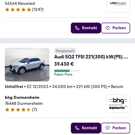
56564 Neuwied
(
1247
)
4.9 Sterne
Kontakt
Parken
Gesponsert
Audi SQ2 TFSI 221(300) kW(PS) S
tronic
39.430 €
Fairer Preis
Unfallfrei
•
EZ 12/2023
•
34.000 km
•
221 kW (300 PS)
•
Benzin
bhg Durmersheim
76448 Durmersheim
(
7
)
4.3 Sterne
Kontakt
Parken