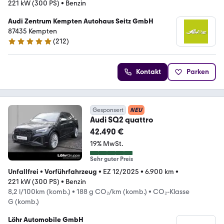
221 kW (300 PS)
•
Benzin
Audi Zentrum Kempten Autohaus Seitz GmbH
87435 Kempten
(
212
)
4.8 Sterne
Kontakt
Parken
Gesponsert
NEU
Audi SQ2 quattro
42.490 €
19% MwSt.
Sehr guter Preis
Unfallfrei
•
Vorführfahrzeug
•
EZ 12/2025
•
6.900 km
•
221 kW (300 PS)
•
Benzin
8,2 l/100km (komb.)
•
188 g CO₂/km (komb.)
•
CO₂-Klasse
G (komb.)
Löhr Automobile GmbH