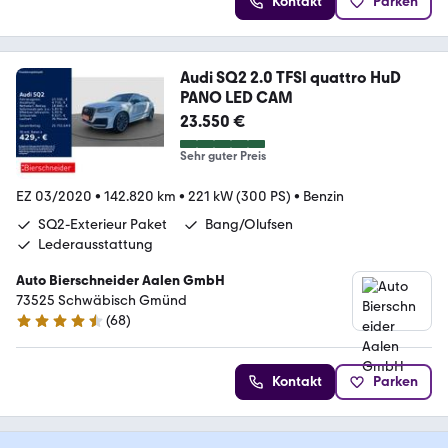
Kontakt
Parken
Audi SQ2 2.0 TFSI quattro HuD
PANO LED CAM
23.550 €
Sehr guter Preis
EZ 03/2020
•
142.820 km
•
221 kW (300 PS)
•
Benzin
SQ2-Exterieur Paket
Bang/Olufsen
Lederausstattung
Auto Bierschneider Aalen GmbH
73525 Schwäbisch Gmünd
(
68
)
4.4 Sterne
Kontakt
Parken