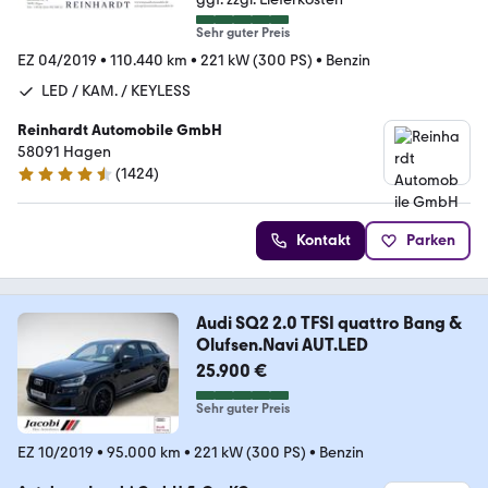
Sehr guter Preis
EZ 04/2019
•
110.440 km
•
221 kW (300 PS)
•
Benzin
LED / KAM. / KEYLESS
Reinhardt Automobile GmbH
58091 Hagen
(
1424
)
4.7 Sterne
Kontakt
Parken
Audi SQ2 2.0 TFSI quattro Bang &
Olufsen.Navi AUT.LED
25.900 €
Sehr guter Preis
EZ 10/2019
•
95.000 km
•
221 kW (300 PS)
•
Benzin