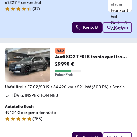
67227 Frankenthal
(
87
)
4.5 Sterne
Kontakt
Parken
NEU
Audi SQ2 TFSI S tronic quattro
sport 1.HAND AHK LED
29.990 €
Fairer Preis
Unfallfrei
•
EZ 02/2019
•
84.420 km
•
221 kW (300 PS)
•
Benzin
TÜV u. INSPEKTION NEU
Autoteile Koch
49124 Georgsmarienhütte
(
753
)
4.9 Sterne