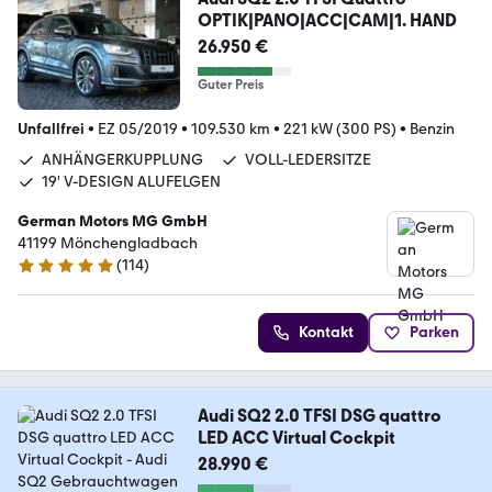
OPTIK|PANO|ACC|CAM|1. HAND
26.950 €
Guter Preis
Unfallfrei
•
EZ 05/2019
•
109.530 km
•
221 kW (300 PS)
•
Benzin
ANHÄNGERKUPPLUNG
VOLL-LEDERSITZE
19' V-DESIGN ALUFELGEN
German Motors MG GmbH
41199 Mönchengladbach
(
114
)
5 Sterne
Kontakt
Parken
Audi SQ2 2.0 TFSI DSG quattro
LED ACC Virtual Cockpit
28.990 €