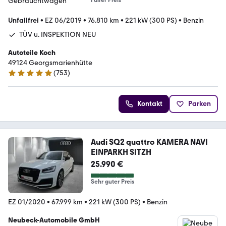
Unfallfrei
•
EZ 06/2019
•
76.810 km
•
221 kW (300 PS)
•
Benzin
TÜV u. INSPEKTION NEU
Autoteile Koch
49124 Georgsmarienhütte
(
753
)
4.9 Sterne
Kontakt
Parken
Audi SQ2 quattro KAMERA NAVI
EINPARKH SITZH
25.990 €
Sehr guter Preis
EZ 01/2020
•
67.999 km
•
221 kW (300 PS)
•
Benzin
Neubeck-Automobile GmbH