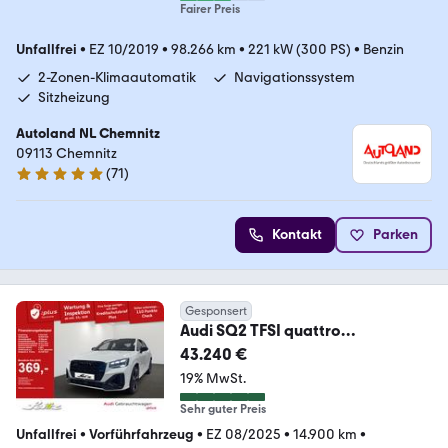
Fairer Preis
Unfallfrei
•
EZ 10/2019
•
98.266 km
•
221 kW (300 PS)
•
Benzin
2-Zonen-Klimaautomatik
Navigationssystem
Sitzheizung
Autoland NL Chemnitz
09113 Chemnitz
(
71
)
4.8 Sterne
Kontakt
Parken
Gesponsert
Audi SQ2 TFSI quattro
*AHK*SONOS*NAVI*KAMERA*
43.240 €
19% MwSt.
Sehr guter Preis
Unfallfrei
•
Vorführfahrzeug
•
EZ 08/2025
•
14.900 km
•