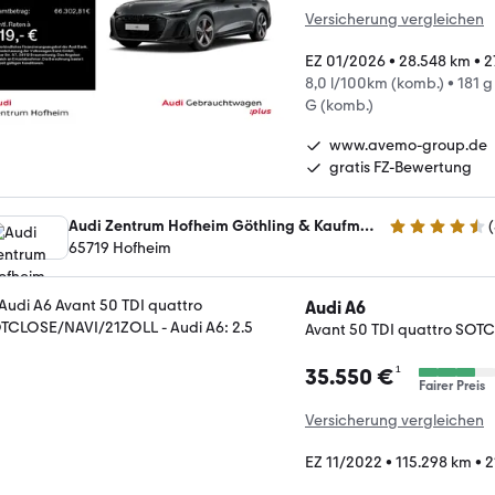
Versicherung vergleichen
EZ 01/2026
•
28.548 km
•
2
8,0 l/100km (komb.)
•
181 
G (komb.)
www.avemo-group.de
gratis FZ-Bewertung
Audi Zentrum Hofheim Göthling & Kaufmann Automobile GmbH
(
4.6 Sterne
65719 Hofheim
Audi A6
Avant 50 TDI quattro SO
¹
35.550 €
Fairer Preis
Versicherung vergleichen
EZ 11/2022
•
115.298 km
•
2