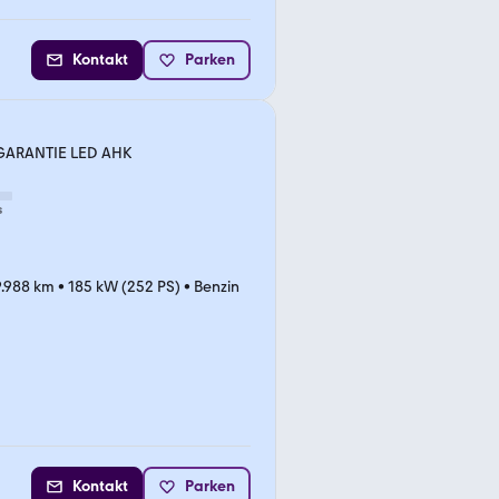
Kontakt
Parken
. GARANTIE LED AHK
s
.988 km
•
185 kW (252 PS)
•
Benzin
Kontakt
Parken