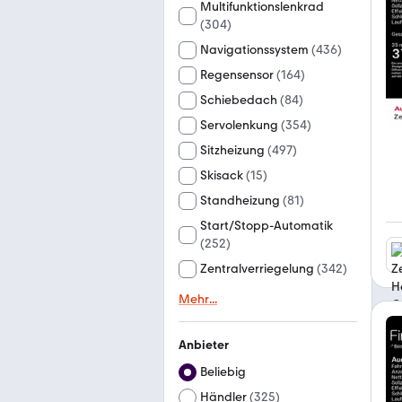
Multifunktionslenkrad
(
304
)
Navigationssystem
(
436
)
Regensensor
(
164
)
Schiebedach
(
84
)
Servolenkung
(
354
)
Sitzheizung
(
497
)
Skisack
(
15
)
Standheizung
(
81
)
Start/Stopp-Automatik
(
252
)
Zentralverriegelung
(
342
)
Mehr
...
Anbieter
Beliebig
Händler
(
325
)