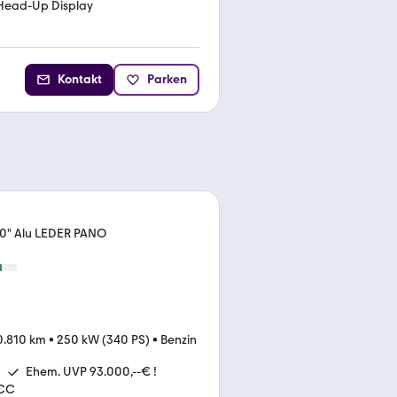
Head-Up Display
Kontakt
Parken
20" Alu LEDER PANO
0.810 km
•
250 kW (340 PS)
•
Benzin
Ehem. UVP 93.000,--€ !
ACC