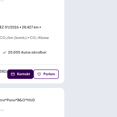
EZ 01/2026
•
28.427 km
•
 CO₂/km (komb.)
•
CO₂-Klasse
20.000 Autos abrufbar
382
)
Kontakt
Parken
e S tro*Pano*B&O*HUD