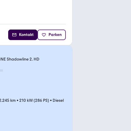
Kontakt
Parken
INE Shadowline 2. HD
2.245 km
•
210 kW (286 PS)
•
Diesel