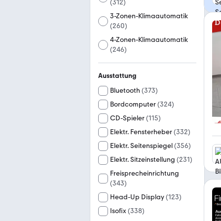
(
312
)
3-Zonen-Klimaautomatik
(
260
)
4-Zonen-Klimaautomatik
(
246
)
Ausstattung
Bluetooth
(
373
)
Bordcomputer
(
324
)
CD-Spieler
(
115
)
Elektr. Fensterheber
(
332
)
Elektr. Seitenspiegel
(
356
)
Elektr. Sitzeinstellung
(
231
)
Freisprecheinrichtung
(
343
)
Head-Up Display
(
123
)
Isofix
(
338
)