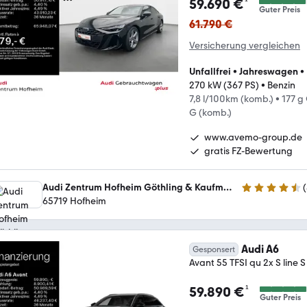
¹
59.690 €
Guter Preis
61.790 €
Versicherung vergleichen
Unfallfrei
•
Jahreswagen
•
270 kW (367 PS)
•
Benzin
7,8 l/100km (komb.)
•
177 g
G (komb.)
www.avemo-group.de
gratis FZ-Bewertung
Audi Zentrum Hofheim Göthling & Kaufmann Automobile GmbH
(
4.6 Sterne
65719 Hofheim
Audi A6
Gesponsert
Avant 55 TFSI qu 2x S lin
¹
59.890 €
Guter Preis