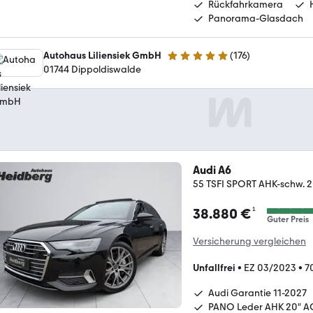
Rückfahrkamera
Panorama-Glasdach
Autohaus Liliensiek GmbH
(
176
)
4.9 Sterne
01744 Dippoldiswalde
Audi A6
55 TSFI SPORT AHK-schw. 
¹
38.880 €
Guter Preis
Versicherung vergleichen
Unfallfrei
•
EZ 03/2023
•
7
Audi Garantie 11-2027
PANO Leder AHK 20" 