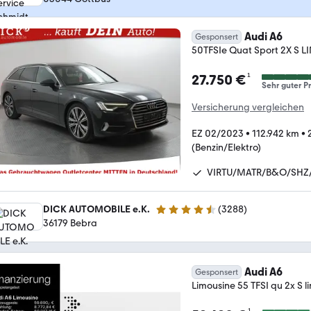
Audi A6
Gesponsert
50TFSIe Quat Sport 2X S
¹
27.750 €
Sehr guter Pr
Versicherung vergleichen
EZ 02/2023
•
112.942 km
•
(Benzin/Elektro)
VIRTU/MATR/B&O/SHZ
DICK AUTOMOBILE e.K.
(
3288
)
4.7 Sterne
36179 Bebra
Audi A6
Gesponsert
Limousine 55 TFSI qu 2x S