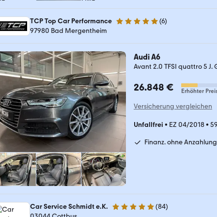
TCP Top Car Performance
(
6
)
4.8 Sterne
97980 Bad Mergentheim
Audi A6
Avant 2.0 TFSI quattro 5 J
26.848 €
Erhöhter Prei
Versicherung vergleichen
Unfallfrei
•
EZ 04/2018
•
59
Finanz. ohne Anzahlung
Car Service Schmidt e.K.
(
84
)
4.9 Sterne
03044 Cottbus