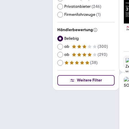
Privatanbieter
(
246
)
Firmenfahrzeuge
(
1
)
Händlerbewertung
Beliebig
ab
(
300
)
3 Sterne
ab
(
293
)
4 Sterne
(
38
)
ab
5 Sterne
Weitere Filter