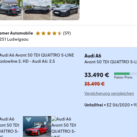
amer Automobile
(
59
)
4.7 Sterne
251 Ludwigsau
Audi A6
Avant 50 TDI QUATTRO S-L
33.490 €
Fairer Preis
35.490 €
Versicherung vergleichen
Unfallfrei
•
EZ 06/2020
•
9