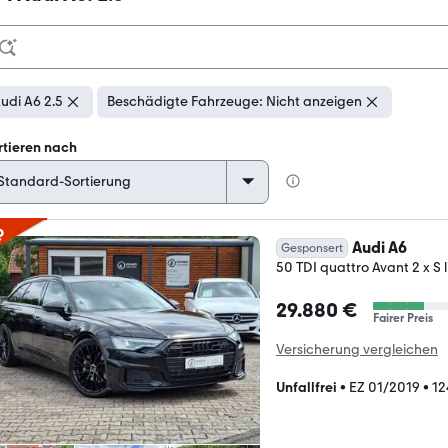
udi A6 2.5
Beschädigte Fahrzeuge: Nicht anzeigen
rtieren nach
p
Audi A6
Gesponsert
50 TDI quattro Avant 2 x S 
29.880 €
Fairer Preis
Versicherung vergleichen
Unfallfrei
•
EZ 01/2019
•
12