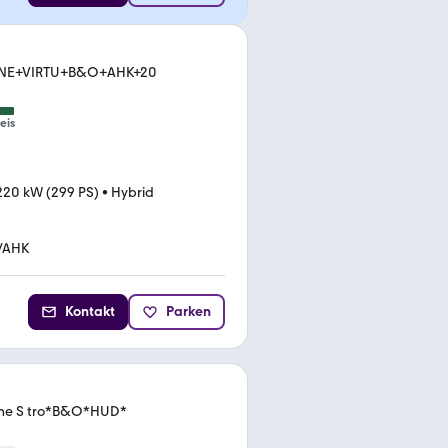
 LINE+VIRTU+B&O+AHK+20
eis
220 kW (299 PS)
•
Hybrid
/AHK
Kontakt
Parken
 line S tro*B&O*HUD*