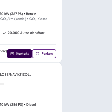
70 kW (367 PS)
•
Benzin
g CO₂/km (komb.)
•
CO₂-Klasse
20.000 Autos abrufbar
382
)
Kontakt
Parken
TCLOSE/NAVI/21ZOLL
10 kW (286 PS)
•
Diesel