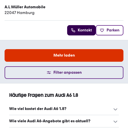
A.L Müller Automobile
22047 Hamburg
Kontakt
Parken
Mehr laden
Filter anpassen
Häufige Fragen zum Audi A6 1.8
Wie viel kostet der Audi A6 1.8?
Ein guter Preis für einen Audi A6 1.8 liegt zwischen 2.725 €
Wie viele Audi A6-Angebote gibt es aktuell?
und 18.999 €. Leasingangebote starten ab 839 €