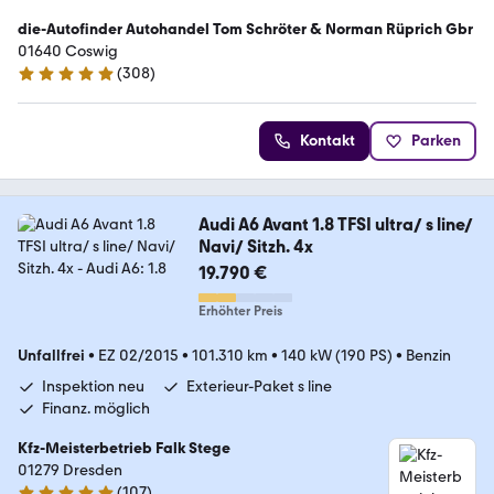
die-Autofinder Autohandel Tom Schröter & Norman Rüprich Gbr
01640 Coswig
(
308
)
4.9 Sterne
Kontakt
Parken
Audi A6 Avant 1.8 TFSI ultra/ s line/
Navi/ Sitzh. 4x
19.790 €
Erhöhter Preis
Unfallfrei
•
EZ 02/2015
•
101.310 km
•
140 kW (190 PS)
•
Benzin
Inspektion neu
Exterieur-Paket s line
Finanz. möglich
Kfz-Meisterbetrieb Falk Stege
01279 Dresden
(
107
)