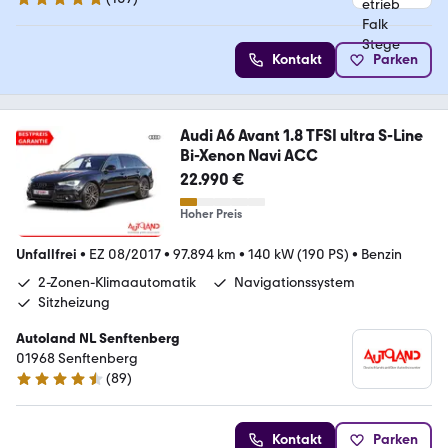
4.9 Sterne
Kontakt
Parken
Audi A6 Avant 1.8 TFSI ultra S-Line
Bi-Xenon Navi ACC
22.990 €
Hoher Preis
Unfallfrei
•
EZ 08/2017
•
97.894 km
•
140 kW (190 PS)
•
Benzin
2-Zonen-Klimaautomatik
Navigationssystem
Sitzheizung
Autoland NL Senftenberg
01968 Senftenberg
(
89
)
4.7 Sterne
Kontakt
Parken