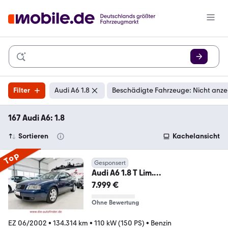
Filter
Audi A6 1.8
Beschädigte Fahrzeuge: Nicht anze
167 Audi A6: 1.8
Sortieren
Kachelansicht
Top
Gesponsert
Audi A6 1.8 T Lim.
Klimaautomatik,Alu,1.Hand,
7.999 €
Ohne Bewertung
EZ 06/2002
•
134.314 km
•
110 kW (150 PS)
•
Benzin