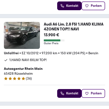
Kontakt
Parken
Audi A6 Lim. 2.8 FSI 1.HAND KLIMA
4ZONEN TOP!! NAVI
13.900 €
Guter Preis
Unfallfrei
•
EZ 10/2012
•
97.200 km
•
150 kW (204 PS)
•
Benzin
1.HAND NAVI 8XLM TOP!
Autoagentur Rhein Main
65428 Rüsselsheim
(
36
)
4.9 Sterne
Kontakt
Parken