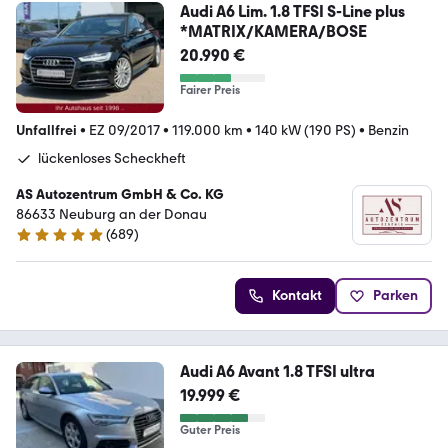
Audi A6 Lim. 1.8 TFSI S-Line plus
*MATRIX/KAMERA/BOSE
20.990 €
Fairer Preis
Unfallfrei
•
EZ 09/2017
•
119.000 km
•
140 kW (190 PS)
•
Benzin
lückenloses Scheckheft
AS Autozentrum GmbH & Co. KG
86633 Neuburg an der Donau
(
689
)
4.9 Sterne
Kontakt
Parken
Audi A6 Avant 1.8 TFSI ultra
19.999 €
Guter Preis