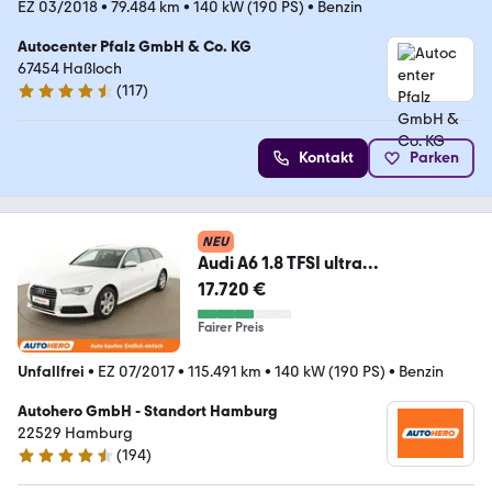
EZ 03/2018
•
79.484 km
•
140 kW (190 PS)
•
Benzin
Autocenter Pfalz GmbH & Co. KG
67454 Haßloch
(
117
)
4.3 Sterne
Kontakt
Parken
NEU
Audi A6 1.8 TFSI ultra
Aut.*NAVI*TEMPO*XENON*PDC*S
17.720 €
HZ*
Fairer Preis
Unfallfrei
•
EZ 07/2017
•
115.491 km
•
140 kW (190 PS)
•
Benzin
Autohero GmbH - Standort Hamburg
22529 Hamburg
(
194
)
4.6 Sterne