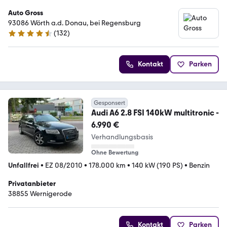
Auto Gross
93086 Wörth a.d. Donau, bei Regensburg
(
132
)
4.6 Sterne
Kontakt
Parken
Gesponsert
Audi A6 2.8 FSI 140kW multitronic -
6.990 €
Verhandlungsbasis
Ohne Bewertung
Unfallfrei
•
EZ 08/2010
•
178.000 km
•
140 kW (190 PS)
•
Benzin
Privatanbieter
38855 Wernigerode
Kontakt
Parken