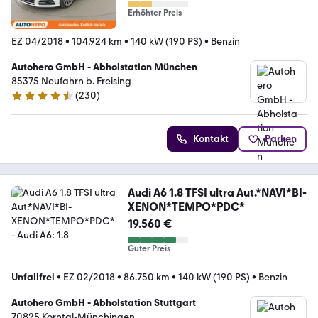
Erhöhter Preis
EZ 04/2018
•
104.924 km
•
140 kW (190 PS)
•
Benzin
Autohero GmbH - Abholstation München
85375 Neufahrn b. Freising
(
230
)
4.4 Sterne
Kontakt
Parken
Audi A6 1.8 TFSI ultra Aut.*NAVI*BI-
XENON*TEMPO*PDC*
19.560 €
Guter Preis
Unfallfrei
•
EZ 02/2018
•
86.750 km
•
140 kW (190 PS)
•
Benzin
Autohero GmbH - Abholstation Stuttgart
70825 Korntal-Münchingen