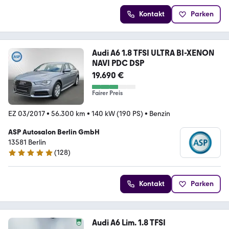
Kontakt
Parken
Audi A6 1.8 TFSI ULTRA BI-XENON
NAVI PDC DSP
19.690 €
Fairer Preis
EZ 03/2017
•
56.300 km
•
140 kW (190 PS)
•
Benzin
ASP Autosalon Berlin GmbH
13581 Berlin
(
128
)
4.8 Sterne
Kontakt
Parken
Audi A6 Lim. 1.8 TFSI