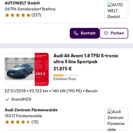
AUTOWELT GmbH
06796 Sandersdorf Brehna
(
227
)
4.8 Sterne
Kontakt
Parken
Audi A6 Avant 1.8 TFSI S-tronic
ultra S line Sportpak
21.875 €
Erhöhter Preis
EZ 01/2018
•
93.723 km
•
140 kW (190 PS)
•
Benzin
StandHZG
Audi Zentrum Fürstenwalde
15517 Fürstenwalde
(
12
)
4.5 Sterne