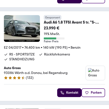
Gesponsert
Audi A6 1.8 TFSI Avant S tr. "S-
Line"RS-Sitze"LED"CAM
23.990 €
19% MwSt.
Fairer Preis
EZ 04/2017
•
74.400 km
•
140 kW (190 PS)
•
Benzin
RS - SPORTSITZE
Rückfahrkamera
STANDHEIZUNG
Auto Gross
93086 Wörth a.d. Donau, bei Regensburg
(
132
)
4.6 Sterne
Kontakt
Parken