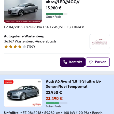
ultra//LED//ACC//
15.980 €
Guter Preis
EZ 04/2015
•
89.556 km
•
140 kW (190 PS)
•
Benzin
Autogalerie Wartenberg
36367 Wartenberg-Angersbach
(
167
)
4.2 Sterne
Kontakt
Parken
Audi A6 Avant 1.8 TFSI ultra Bi-
Xenon Navi Tempomat
22.950 €
23.490 €
Fairer Preis
Unfallfrei
•
EZ 08/2018
•
59.982 km
•
140 kW (190 PS)
•
Benzin