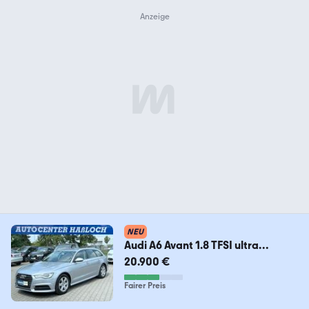
NEU
Audi A6 Avant 1.8 TFSI ultra
Automatik*Navi*Bi-Xenon*
20.900 €
Fairer Preis