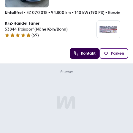
Unfallfrei
•
EZ 07/2018
•
94.800 km
•
140 kW (190 PS)
•
Benzin
KFZ-Handel Taner
53844 Troisdorf (Nähe Köln/Bonn)
(
69
)
4.8 Sterne
Kontakt
Parken