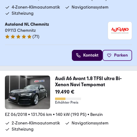
4-Zonen-Klimaautomatik
Navigationssystem
Sitzheizung
Autoland NL Chemnitz
09113 Chemnitz
(
71
)
4.8 Sterne
Kontakt
Parken
Audi A6 Avant 1.8 TFSI ultra Bi-
Xenon Navi Tempomat
19.490 €
Erhöhter Preis
EZ 06/2018
•
131.706 km
•
140 kW (190 PS)
•
Benzin
2-Zonen-Klimaautomatik
Navigationssystem
Sitzheizung