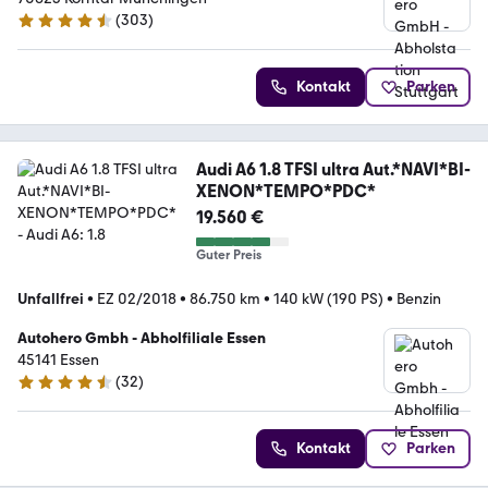
(
303
)
4.4 Sterne
Kontakt
Parken
Audi A6 1.8 TFSI ultra Aut.*NAVI*BI-
XENON*TEMPO*PDC*
19.560 €
Guter Preis
Unfallfrei
•
EZ 02/2018
•
86.750 km
•
140 kW (190 PS)
•
Benzin
Autohero Gmbh - Abholfiliale Essen
45141 Essen
(
32
)
4.7 Sterne
Kontakt
Parken