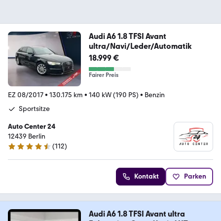
Audi A6 1.8 TFSI Avant
ultra/Navi/Leder/Automatik
18.999 €
Fairer Preis
EZ 08/2017
•
130.175 km
•
140 kW (190 PS)
•
Benzin
Sportsitze
Auto Center 24
12439 Berlin
(
112
)
4.6 Sterne
Kontakt
Parken
Audi A6 1.8 TFSI Avant ultra