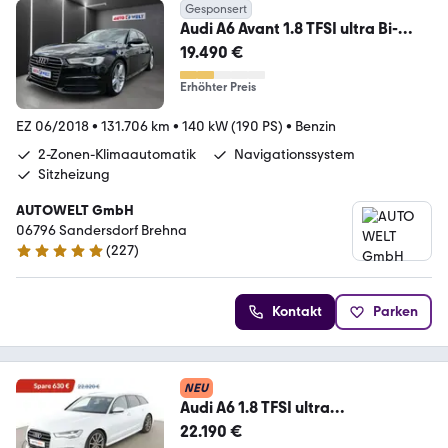
Gesponsert
Audi A6 Avant 1.8 TFSI ultra Bi-
Xenon Navi Tempomat
19.490 €
Erhöhter Preis
EZ 06/2018
•
131.706 km
•
140 kW (190 PS)
•
Benzin
2-Zonen-Klimaautomatik
Navigationssystem
Sitzheizung
AUTOWELT GmbH
06796 Sandersdorf Brehna
(
227
)
4.8 Sterne
Kontakt
Parken
NEU
Audi A6 1.8 TFSI ultra
Aut.*NAVI*CAM*ACC*SHZ*
22.190 €