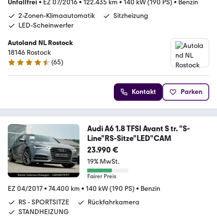
Unfallfrei
•
EZ 07/2016
•
122.435 km
•
140 kW (190 PS)
•
Benzin
2-Zonen-Klimaautomatik
Sitzheizung
LED-Scheinwerfer
Autoland NL Rostock
18146 Rostock
(
65
)
4.6 Sterne
Kontakt
Parken
Audi A6 1.8 TFSI Avant S tr. "S-
Line"RS-Sitze"LED"CAM
23.990 €
19% MwSt.
Fairer Preis
EZ 04/2017
•
74.400 km
•
140 kW (190 PS)
•
Benzin
RS - SPORTSITZE
Rückfahrkamera
STANDHEIZUNG