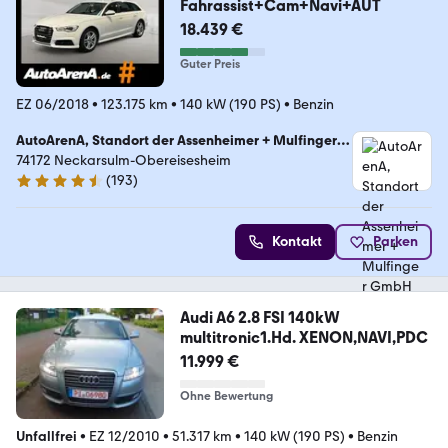
Fahrassist+Cam+Navi+AUT
18.439 €
Guter Preis
EZ 06/2018
•
123.175 km
•
140 kW (190 PS)
•
Benzin
AutoArenA, Standort der Assenheimer + Mulfinger
GmbH & Co. KG
74172 Neckarsulm-Obereisesheim
(
193
)
4.5 Sterne
Kontakt
Parken
Audi A6 2.8 FSI 140kW
multitronic1.Hd. XENON,NAVI,PDC
11.999 €
Ohne Bewertung
Unfallfrei
•
EZ 12/2010
•
51.317 km
•
140 kW (190 PS)
•
Benzin