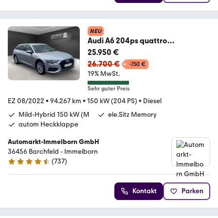
NEU
Audi A6 204ps quattro
AHK*LED*DAB*MagneticRide*Me
25.950 €
mory
26.700 €
-750 €
19% MwSt.
Sehr guter Preis
EZ 08/2022
•
94.267 km
•
150 kW (204 PS)
•
Diesel
Mild-Hybrid 150 kW (M
ele.Sitz Memory
autom Heckklappe
Automarkt-Immelborn GmbH
36456 Barchfeld - Immelborn
(
737
)
4.4 Sterne
Kontakt
Parken