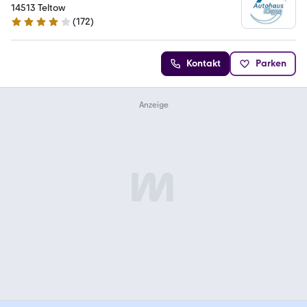
14513 Teltow
(
172
)
4 Sterne
Kontakt
Parken