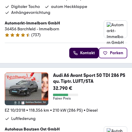
Digitaler Tacho
autom Heckklappe
Anhängevorrichtung
Automarkt-Immelborn GmbH
36456 Barchfeld - Immelborn
(
737
)
4.4 Sterne
Kontakt
Parken
Audi A6 Avant Sport 50 TDI 286 PS
qu. Tiptr. LUFT/STA
32.790 €
Fairer Preis
EZ 10/2018
•
118.356 km
•
210 kW (286 PS)
•
Diesel
Luftfederung
Autohaus Bautzen Ost GmbH