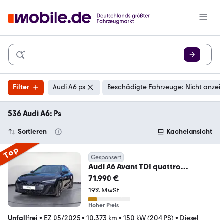
Filter
Audi A6 ps
Beschädigte Fahrzeuge: Nicht anze
536 Audi A6: Ps
Sortieren
Kachelansicht
Top
Gesponsert
Audi A6 Avant TDI quattro
150(204) kW(PS) S-tronic
71.990 €
19% MwSt.
Hoher Preis
Unfallfrei
•
EZ 05/2025
•
10.373 km
•
150 kW (204 PS)
•
Diesel