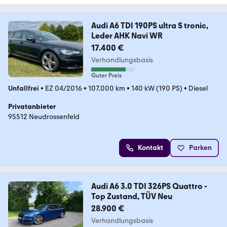
Audi A6 TDI 190PS ultra S tronic,
Leder AHK Navi WR
17.400 €
Verhandlungsbasis
Guter Preis
Unfallfrei
•
EZ 04/2016
•
107.000 km
•
140 kW (190 PS)
•
Diesel
Privatanbieter
95512 Neudrossenfeld
Kontakt
Parken
Audi A6 3.0 TDI 326PS Quattro -
Top Zustand, TÜV Neu
28.900 €
Verhandlungsbasis