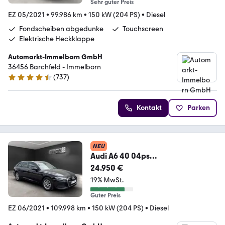
Sehr guter Preis
EZ 05/2021
•
99.986 km
•
150 kW (204 PS)
•
Diesel
Fondscheiben abgedunke
Touchscreen
Elektrische Heckklappe
Automarkt-Immelborn GmbH
36456 Barchfeld - Immelborn
(
737
)
4.4 Sterne
Kontakt
Parken
NEU
Audi A6 40 04ps
ACC*Kamera*LED*NaviTouch*4Z
24.950 €
onen*Spur
19% MwSt.
Guter Preis
EZ 06/2021
•
109.998 km
•
150 kW (204 PS)
•
Diesel