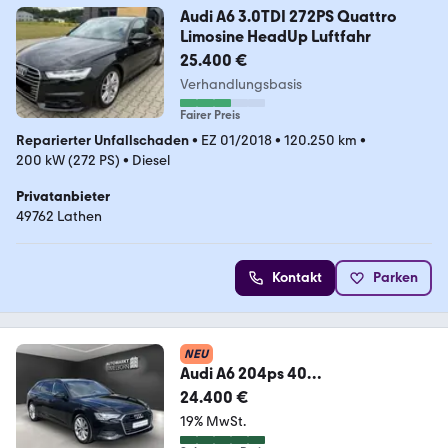
Audi A6 3.0TDI 272PS Quattro
Limosine HeadUp Luftfahr
25.400 €
Verhandlungsbasis
Fairer Preis
Reparierter Unfallschaden
•
EZ 01/2018
•
120.250 km
•
200 kW (272 PS)
•
Diesel
Privatanbieter
49762 Lathen
Kontakt
Parken
NEU
Audi A6 204ps 40
Kamera*19*LED*Navi*ACC*VKZ*
24.400 €
DAB*
19% MwSt.