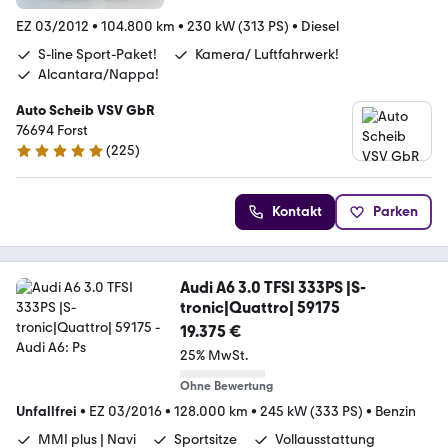
EZ 03/2012
•
104.800 km
•
230 kW (313 PS)
•
Diesel
S-line Sport-Paket!
Kamera/ Luftfahrwerk!
Alcantara/Nappa!
Auto Scheib VSV GbR
76694 Forst
(
225
)
5 Sterne
Kontakt
Parken
Audi A6 3.0 TFSI 333PS |S-
tronic|Quattro| 59175
19.375 €
25% MwSt.
Ohne Bewertung
Unfallfrei
•
EZ 03/2016
•
128.000 km
•
245 kW (333 PS)
•
Benzin
MMI plus | Navi
Sportsitze
Vollausstattung