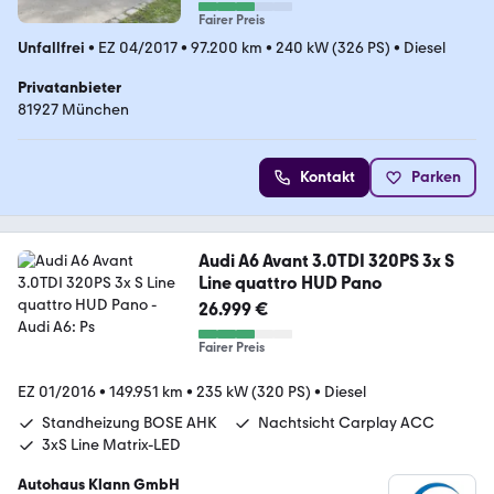
Fairer Preis
Unfallfrei
•
EZ 04/2017
•
97.200 km
•
240 kW (326 PS)
•
Diesel
Privatanbieter
81927 München
Kontakt
Parken
Audi A6 Avant 3.0TDI 320PS 3x S
Line quattro HUD Pano
26.999 €
Fairer Preis
EZ 01/2016
•
149.951 km
•
235 kW (320 PS)
•
Diesel
Standheizung BOSE AHK
Nachtsicht Carplay ACC
3xS Line Matrix-LED
Autohaus Klann GmbH