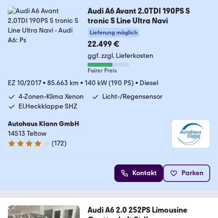
Audi A6 Avant 2.0TDI 190PS S
tronic S Line Ultra Navi
Lieferung möglich
22.499 €
ggf. zzgl. Lieferkosten
Fairer Preis
EZ 10/2017
•
85.663 km
•
140 kW (190 PS)
•
Diesel
4-Zonen-Klima Xenon
Licht-/Regensensor
El.Heckklappe SHZ
Autohaus Klann GmbH
14513 Teltow
(
172
)
4 Sterne
Kontakt
Parken
Audi A6 2.0 252PS Limousine