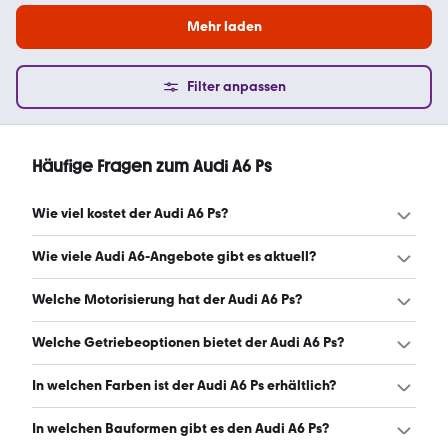
Mehr laden
Filter anpassen
Häufige Fragen zum Audi A6 Ps
Wie viel kostet der Audi A6 Ps?
Ein guter Preis für einen Audi A6 Ps liegt zwischen 7.949 €
Wie viele Audi A6-Angebote gibt es aktuell?
und 21.125 €. Leasingangebote starten ab 224 €
monatlich. (Stand: 9.8.2026)
Es gibt insgesamt 536 Audi A6 bei mobile.de, davon 530
Welche Motorisierung hat der Audi A6 Ps?
Gebraucht- und 6 Neuwagen. (Stand: 9.8.2026)
Der Audi A6 Ps hat Leistungen zwischen 163 und 326 PS.
Welche Getriebeoptionen bietet der Audi A6 Ps?
(Stand: 9.8.2026)
Der Audi A6 Ps ist mit automatischem und manuellem
In welchen Farben ist der Audi A6 Ps erhältlich?
Getriebe erhältlich. (Stand: 9.8.2026)
Den Audi A6 Ps gibt es in folgenden Farben: schwarz,
In welchen Bauformen gibt es den Audi A6 Ps?
grau, blau, weiß, silber, rot, braun, grün und beige. Die