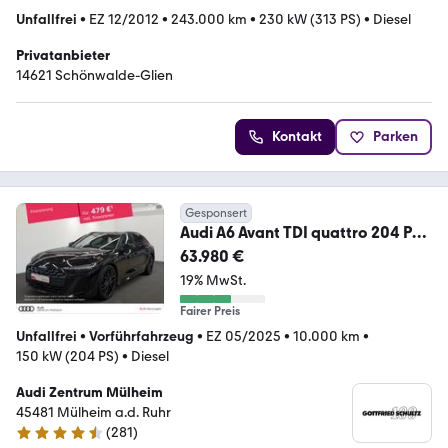
Unfallfrei
•
EZ 12/2012
•
243.000 km
•
230 kW (313 PS)
•
Diesel
Privatanbieter
14621 Schönwalde-Glien
Kontakt
Parken
Gesponsert
Audi A6 Avant TDI quattro 204 PS
tronic S line editio
63.980 €
19% MwSt.
Fairer Preis
Unfallfrei
•
Vorführfahrzeug
•
EZ 05/2025
•
10.000 km
•
150 kW (204 PS)
•
Diesel
Audi Zentrum Mülheim
45481 Mülheim a.d. Ruhr
(
281
)
4.4 Sterne