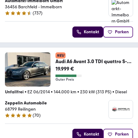
Automarkt-Immelborn GmbH
36456 Barchfeld - Immelborn
(
737
)
4.4 Sterne
Kontakt
Parken
NEU
Audi A6 Avant 3.0 TDI quattro S-
line *313 PS*LED*
19.999 €
Guter Preis
Unfallfrei
•
EZ 06/2014
•
144.000 km
•
230 kW (313 PS)
•
Diesel
Zeppelin Automobile
68799 Reilingen
(
70
)
4.8 Sterne
Kontakt
Parken