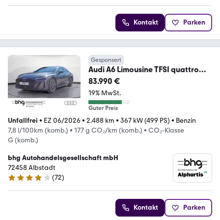
Kontakt
Parken
Gesponsert
Audi A6 Limousine TFSI quattro
270(340) kW(PS) S-tron
83.990 €
19% MwSt.
Guter Preis
Unfallfrei
•
EZ 06/2026
•
2.488 km
•
367 kW (499 PS)
•
Benzin
7,8 l/100km (komb.)
•
177 g CO₂/km (komb.)
•
CO₂-Klasse
G (komb.)
bhg Autohandelsgesellschaft mbH
72458 Albstadt
(
72
)
4.2 Sterne
Kontakt
Parken