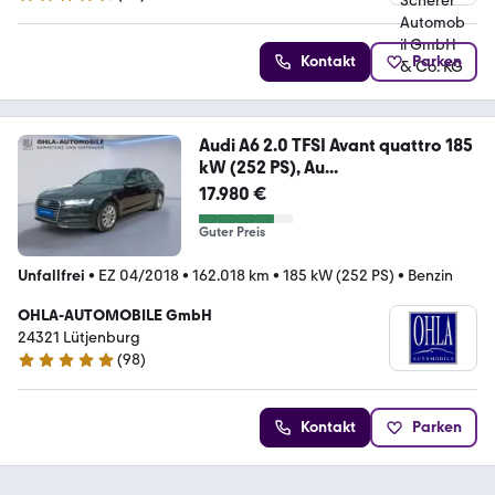
4.6 Sterne
Kontakt
Parken
Audi A6 2.0 TFSI Avant quattro 185
kW (252 PS), Au...
17.980 €
Guter Preis
Unfallfrei
•
EZ 04/2018
•
162.018 km
•
185 kW (252 PS)
•
Benzin
OHLA-AUTOMOBILE GmbH
24321 Lütjenburg
(
98
)
4.9 Sterne
Kontakt
Parken