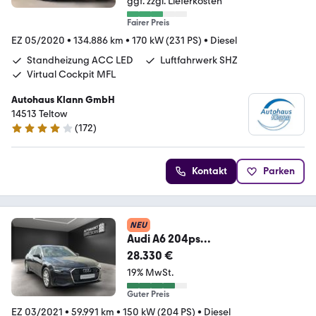
ggf. zzgl. Lieferkosten
Fairer Preis
EZ 05/2020
•
134.886 km
•
170 kW (231 PS)
•
Diesel
Standheizung ACC LED
Luftfahrwerk SHZ
Virtual Cockpit MFL
Autohaus Klann GmbH
14513 Teltow
(
172
)
4 Sterne
Kontakt
Parken
NEU
Audi A6 204ps
VollLeder*ACC*4Zonen*LED*Navi
28.330 €
Touch*AHK
19% MwSt.
Guter Preis
EZ 03/2021
•
59.991 km
•
150 kW (204 PS)
•
Diesel