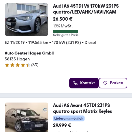
Audi A6 45TDI V6 170kW 231PS
quattro/LED/AHK/NAVI/KAM
26.300 €
19% MwSt.
Sehr guter Preis
EZ 11/2019
•
119.563 km
•
170 kW (231 PS)
•
Diesel
Auto Center Hagen GmbH
58135 Hagen
(
63
)
4.7 Sterne
Kontakt
Parken
Audi A6 Avant 45TDI 231PS
quattro sport Matrix Keyles
Lieferung möglich
29.999 €