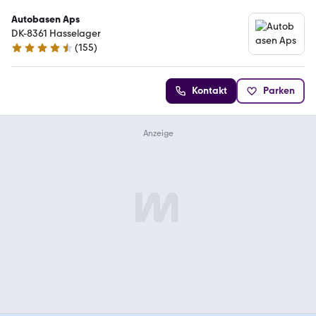
Autobasen Aps
DK-8361 Hasselager
(
155
)
4.6 Sterne
Kontakt
Parken