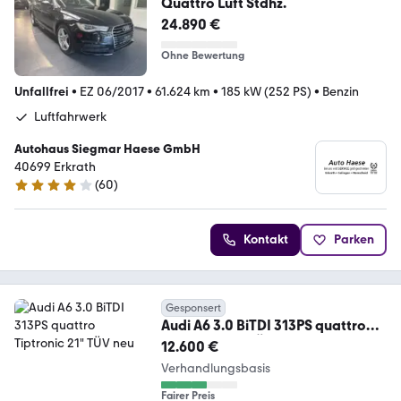
Quattro Luft Stdhz.
24.890 €
Ohne Bewertung
Unfallfrei
•
EZ 06/2017
•
61.624 km
•
185 kW (252 PS)
•
Benzin
Luftfahrwerk
Autohaus Siegmar Haese GmbH
40699 Erkrath
(
60
)
4.2 Sterne
Kontakt
Parken
Gesponsert
Audi A6 3.0 BiTDI 313PS quattro
Tiptronic 21" TÜV neu
12.600 €
Verhandlungsbasis
Fairer Preis