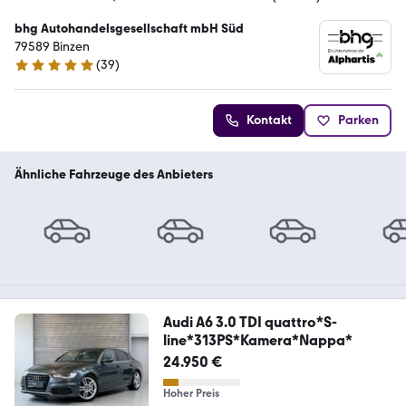
bhg Autohandelsgesellschaft mbH Süd
79589 Binzen
(
39
)
5 Sterne
Kontakt
Parken
Ähnliche Fahrzeuge des Anbieters
Audi A6 3.0 TDI quattro*S-
line*313PS*Kamera*Nappa*
24.950 €
Hoher Preis