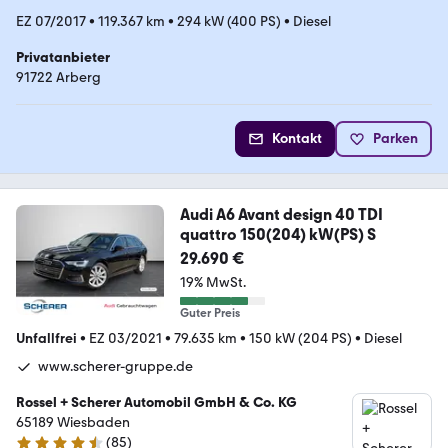
EZ 07/2017
•
119.367 km
•
294 kW (400 PS)
•
Diesel
Privatanbieter
91722 Arberg
Kontakt
Parken
Audi A6 Avant design 40 TDI
quattro 150(204) kW(PS) S
29.690 €
19% MwSt.
Guter Preis
Unfallfrei
•
EZ 03/2021
•
79.635 km
•
150 kW (204 PS)
•
Diesel
www.scherer-gruppe.de
Rossel + Scherer Automobil GmbH & Co. KG
65189 Wiesbaden
(
85
)