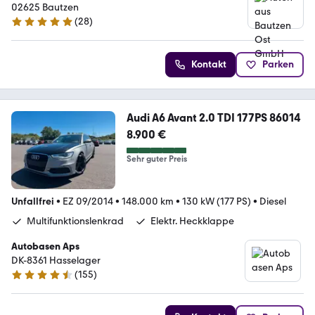
02625 Bautzen
(
28
)
5 Sterne
Kontakt
Parken
Audi A6 Avant 2.0 TDI 177PS 86014
8.900 €
Sehr guter Preis
Unfallfrei
•
EZ 09/2014
•
148.000 km
•
130 kW (177 PS)
•
Diesel
Multifunktionslenkrad
Elektr. Heckklappe
Autobasen Aps
DK-8361 Hasselager
(
155
)
4.6 Sterne