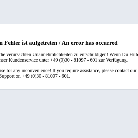
n Fehler ist aufgetreten / An error has occurred
 die verursachten Unannehmlichkeiten zu entschuldigen! Wenn Du Hilfe
unser Kundenservice unter +49 (0)30 - 81097 - 601 zur Verfügung.
se for any inconvenience! If you require assistance, please contact our
upport on +49 (0)30 - 81097 - 601.
e