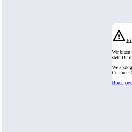
Ei
Wir bitten
steht Dir 
We apologi
Customer S
Homepag