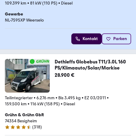
109.399 km
•
81 kW (110 PS)
•
Diesel
Gewerbe
NL-7595XP Weerselo
Kontakt
Parken
Dethleffs Globebus T11/3.0L 160
PS/Klimaauto/Solar/Markise
28.900 €
Teilintegrierter
•
6.276 mm
•
Bis 3.495 kg
•
EZ 03/2011
•
159.500 km
•
116 kW (158 PS)
•
Diesel
Grühn & Grühn GbR
74354 Besigheim
(
318
)
4.6 Sterne