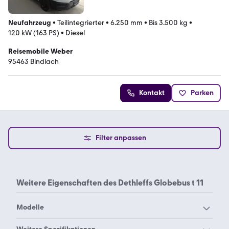
Neufahrzeug
•
Teilintegrierter
•
6.250 mm
•
Bis 3.500 kg
•
120 kW (163 PS)
•
Diesel
Reisemobile Weber
95463 Bindlach
Kontakt
Parken
Filter anpassen
Weitere Eigenschaften des
Dethleffs Globebus t 11
Modelle
Dethleffs Aero 410 QS
Dethleffs Aero 470 EL