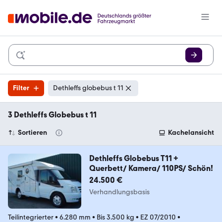
Filter
Dethleffs globebus t 11
3 Dethleffs Globebus t 11
Sortieren
Kachelansicht
Dethleffs Globebus T11 +
Querbett/ Kamera/ 110PS/ Schön!
24.500 €
Verhandlungsbasis
Teilintegrierter
•
6.280 mm
•
Bis 3.500 kg
•
EZ 07/2010
•