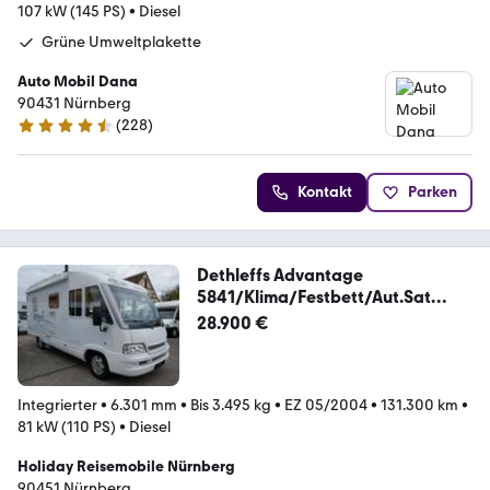
107 kW (145 PS)
•
Diesel
Grüne Umweltplakette
Auto Mobil Dana
90431 Nürnberg
(
228
)
4.7 Sterne
Kontakt
Parken
Dethleffs Advantage
5841/Klima/Festbett/Aut.Sat
TV/Hubbett
28.900 €
Integrierter
•
6.301 mm
•
Bis 3.495 kg
•
EZ 05/2004
•
131.300 km
•
81 kW (110 PS)
•
Diesel
Holiday Reisemobile Nürnberg
90451 Nürnberg