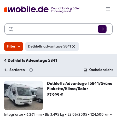
Filter
Dethleffs advantage 5841
4 Dethleffs Advantage 5841
Sortieren
Kachelansicht
Dethleffs Advantage I 5841/Grüne
Plakette/Klima/Solar
27.999 €
Integrierter
•
6.261 mm
•
Bis 3.495 kg
•
EZ 06/2005
•
124.500 km
•