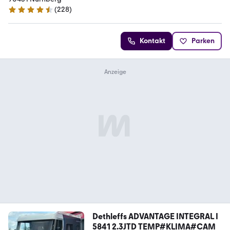
(
228
)
4.4 Sterne
Kontakt
Parken
Dethleffs ADVANTAGE INTEGRAL I
5841 2.3JTD TEMP#KLIMA#CAM