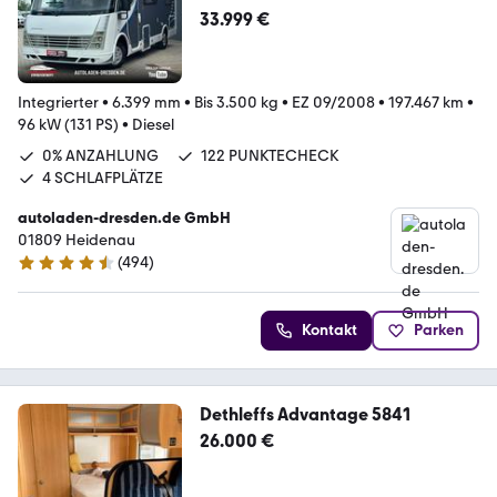
33.999 €
Integrierter
•
6.399 mm
•
Bis 3.500 kg
•
EZ 09/2008
•
197.467 km
•
96 kW (131 PS)
•
Diesel
0% ANZAHLUNG
122 PUNKTECHECK
4 SCHLAFPLÄTZE
autoladen-dresden.de GmbH
01809 Heidenau
(
494
)
4.5 Sterne
Kontakt
Parken
Dethleffs Advantage 5841
26.000 €