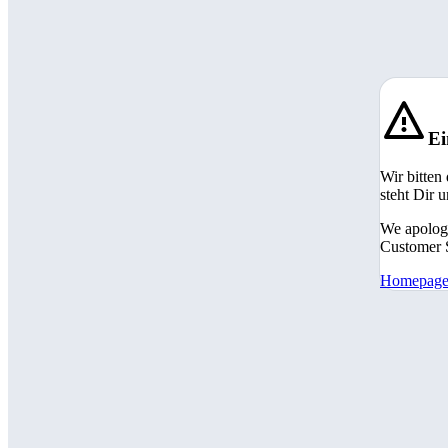
Ei
Wir bitten
steht Dir 
We apologi
Customer S
Homepag