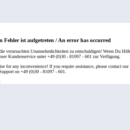
n Fehler ist aufgetreten / An error has occurred
 die verursachten Unannehmlichkeiten zu entschuldigen! Wenn Du Hilfe
unser Kundenservice unter +49 (0)30 - 81097 - 601 zur Verfügung.
se for any inconvenience! If you require assistance, please contact our
upport on +49 (0)30 - 81097 - 601.
e