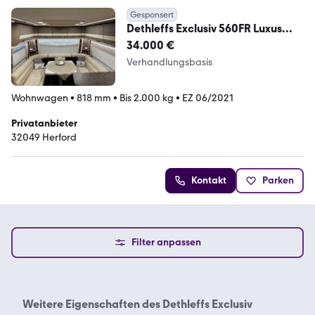
Gesponsert
Dethleffs Exclusiv 560FR Luxus
Wohnwagen
34.000 €
Verhandlungsbasis
Wohnwagen
•
818 mm
•
Bis 2.000 kg
•
EZ 06/2021
Privatanbieter
32049 Herford
Kontakt
Parken
Filter anpassen
Weitere Eigenschaften des
Dethleffs Exclusiv