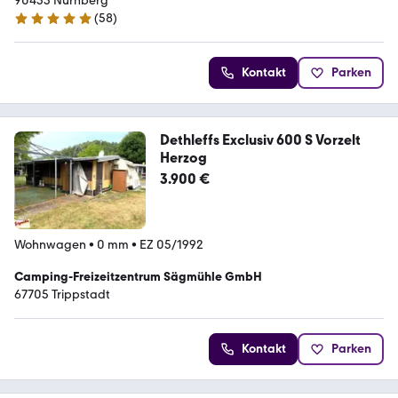
90453 Nürnberg
(
58
)
5 Sterne
Kontakt
Parken
Dethleffs Exclusiv 600 S Vorzelt
Herzog
3.900 €
Wohnwagen
•
0 mm
•
EZ 05/1992
Camping-Freizeitzentrum Sägmühle GmbH
67705 Trippstadt
Kontakt
Parken