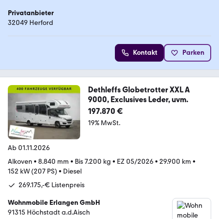
Privatanbieter
32049 Herford
Kontakt
Parken
Dethleffs Globetrotter XXL A
9000, Exclusives Leder, uvm.
197.870 €
19% MwSt.
Ab 01.11.2026
Alkoven
•
8.840 mm
•
Bis 7.200 kg
•
EZ 05/2026
•
29.900 km
•
152 kW (207 PS)
•
Diesel
269.175,-€ Listenpreis
Wohnmobile Erlangen GmbH
91315 Höchstadt a.d.Aisch