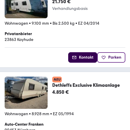
21.750 €
Verhandlungsbasis
Wohnwagen
•
9.100 mm
•
Bis 2.500 kg
•
EZ 04/2014
Privatanbieter
23863 Kayhude
Kontakt
Parken
NEU
Dethleffs Exclusive Klimaanlage
4.850 €
Wohnwagen
•
8.928 mm
•
EZ 05/1994
Auto-Center Franken