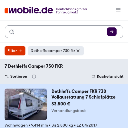
Filter
Dethleffs camper 730 fkr
7 Dethleffs Camper 730 FKR
Sortieren
Kachelansicht
Dethleffs Camper FKR 730
Vollausstattung 7 Schlafplätze
33.500 €
Verhandlungsbasis
Wohnwagen
•
9.414 mm
•
Bis 2.800 kg
•
EZ 04/2017