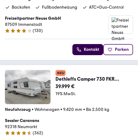
Backofen
Fußbodenheizung
ATC+Duo-Control
Freizeitpartner Neuss GmbH
87509 Immenstadt
(
130
)
4.2 Sterne
Kontakt
Parken
NEU
Dethleffs Camper 730 FKR
DETHLEFFS SALE
39.999 €
19% MwSt.
Neufahrzeug
•
Wohnwagen
•
9.420 mm
•
Bis 2.500 kg
Sessler Caravans
92318 Neumarkt
(
362
)
4.7 Sterne