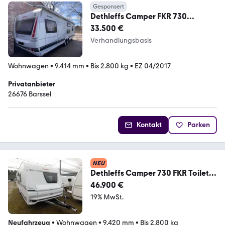
Gesponsert
Dethleffs Camper FKR 730
Vollausstattung 7 Schlafplätze
33.500 €
Verhandlungsbasis
Wohnwagen
•
9.414 mm
•
Bis 2.800 kg
•
EZ 04/2017
Privatanbieter
26676 Barssel
Kontakt
Parken
NEU
Dethleffs Camper 730 FKR Toilette
alternativ, Snow-Plus
46.900 €
19% MwSt.
Neufahrzeug
•
Wohnwagen
•
9.420 mm
•
Bis 2.800 kg