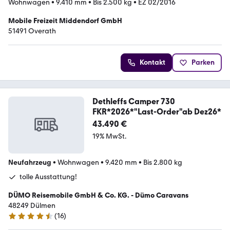
Wohnwagen
•
9.410 mm
•
Bis 2.500 kg
•
EZ 02/2016
Mobile Freizeit Middendorf GmbH
51491 Overath
Kontakt
Parken
Dethleffs Camper 730
FKR*2026*"Last-Order"ab Dez26*
43.490 €
19% MwSt.
Neufahrzeug
•
Wohnwagen
•
9.420 mm
•
Bis 2.800 kg
tolle Ausstattung!
DÜMO Reisemobile GmbH & Co. KG. - Dümo Caravans
48249 Dülmen
(
16
)
4.3 Sterne