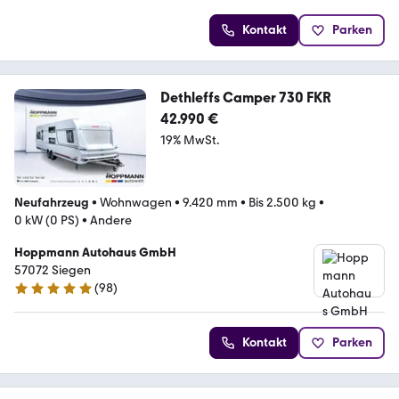
Kontakt
Parken
Dethleffs Camper 730 FKR
42.990 €
19% MwSt.
Neufahrzeug
•
Wohnwagen
•
9.420 mm
•
Bis 2.500 kg
•
0 kW (0 PS)
•
Andere
Hoppmann Autohaus GmbH
57072 Siegen
(
98
)
4.9 Sterne
Kontakt
Parken