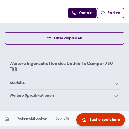
Kontakt
Parken
Filter anpassen
Weitere Eigenschaften des
Dethleffs Camper 730
FKR
Modelle
Dethleffs Aero 410 QS
Dethleffs Aero 470 FSK
Weitere Spezifikationen
Dethleffs Aero 500 QSK
Dethleffs Aero
Dethleffs 3
Dethleffs 4 globebus
Dethleffs Alpa
Dethleffs c go 475 EL
Dethleffs 4
Dethleffs 410
Wohnmobil suchen
Dethleffs
Camper 730 fkr
Suche speichern
Dethleffs c go 475 FR
Dethleffs c-go 495 QSK
Dethleffs 420
Dethleffs 430 db