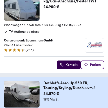
kg/Gas-Anschluss/Fester FWT
24.900 €
Wohnwagen
•
7.730 mm
•
Bis 1.700 kg
•
EZ 10/2023
TV-Außensteckdose
Caravanpark Spann...an GmbH
24783 Osterrönfeld
(
253
)
4.7 Sterne
Kontakt
Parken
Dethleffs Aero Up 530 ER,
Touring/Styling/Dusch, uvm. !
24.870 €
19% MwSt.