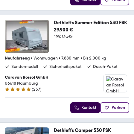
Dethleffs Summer Edition 530 FSK
29.900 €
19% MwSt.
Neufahrzeug
•
Wohnwagen
•
7.880 mm
•
Bis 2.000 kg
Sondermodell
Sicherheitspaket
Dusch-Paket
Caravan Rossol GmbH
06618 Naumburg
(
257
)
4.8 Sterne
Kontakt
Parken
Dethleffs Camper 530 FSK