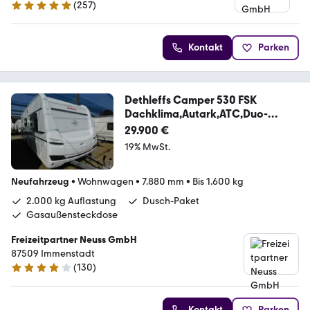
(
257
)
4.8 Sterne
Kontakt
Parken
Dethleffs Camper 530 FSK
Dachklima,Autark,ATC,Duo-
Control
29.900 €
19% MwSt.
Neufahrzeug
•
Wohnwagen
•
7.880 mm
•
Bis 1.600 kg
2.000 kg Auflastung
Dusch-Paket
Gasaußensteckdose
Freizeitpartner Neuss GmbH
87509 Immenstadt
(
130
)
4.2 Sterne
Kontakt
Parken