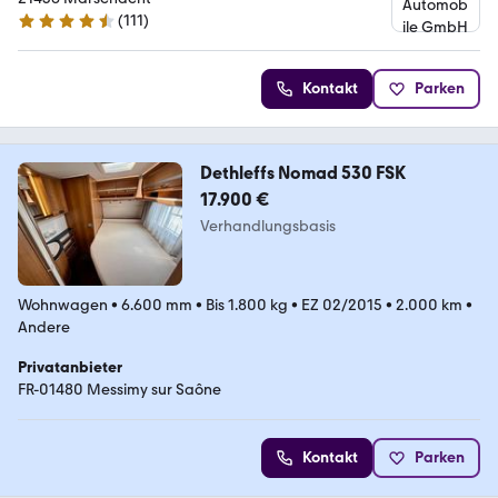
(
111
)
4.6 Sterne
Kontakt
Parken
Dethleffs Nomad 530 FSK
17.900 €
Verhandlungsbasis
Wohnwagen
•
6.600 mm
•
Bis 1.800 kg
•
EZ 02/2015
•
2.000 km
•
Andere
Privatanbieter
FR-01480 Messimy sur Saône
Kontakt
Parken