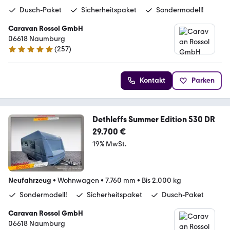
Dusch-Paket
Sicherheitspaket
Sondermodell!
Caravan Rossol GmbH
06618 Naumburg
(
257
)
4.8 Sterne
Kontakt
Parken
Dethleffs Summer Edition 530 DR
29.700 €
19% MwSt.
Neufahrzeug
•
Wohnwagen
•
7.760 mm
•
Bis 2.000 kg
Sondermodell!
Sicherheitspaket
Dusch-Paket
Caravan Rossol GmbH
06618 Naumburg