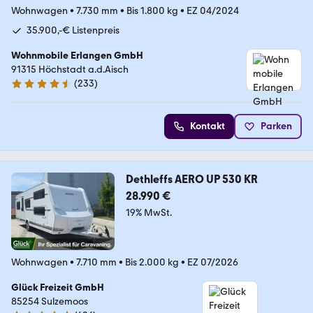
Wohnwagen
•
7.730 mm
•
Bis 1.800 kg
•
EZ 04/2024
35.900,-€ Listenpreis
Wohnmobile Erlangen GmbH
91315 Höchstadt a.d.Aisch
(
233
)
4.6 Sterne
Kontakt
Parken
Dethleffs AERO UP 530 KR
28.990 €
19% MwSt.
Wohnwagen
•
7.710 mm
•
Bis 2.000 kg
•
EZ 07/2026
Glück Freizeit GmbH
85254 Sulzemoos