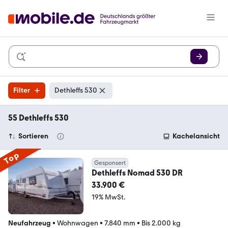
Filter
Dethleffs 530
55 Dethleffs 530
Sortieren
Kachelansicht
Top
Gesponsert
Dethleffs Nomad 530 DR
33.900 €
19% MwSt.
Neufahrzeug
•
Wohnwagen
•
7.840 mm
•
Bis 2.000 kg