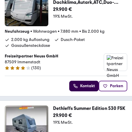
Dachklima,Autark,ATC,Duo-
Control
29.900 €
19% MwSt.
Neufahrzeug
•
Wohnwagen
•
7.880 mm
•
Bis 2.000 kg
2.000 kg Auflastung
Dusch-Paket
Gasaußensteckdose
Freizeitpartner Neuss GmbH
87509 Immenstadt
(
130
)
4.2 Sterne
Kontakt
Parken
Dethleffs Summer Edition 530 FSK
29.900 €
19% MwSt.