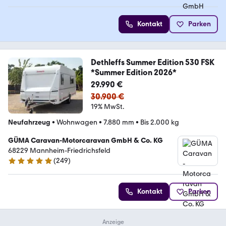
Kontakt
Parken
Dethleffs Summer Edition 530 FSK
*Summer Edition 2026*
29.990 €
30.900 €
19% MwSt.
Neufahrzeug
•
Wohnwagen
•
7.880 mm
•
Bis 2.000 kg
GÜMA Caravan-Motorcaravan GmbH & Co. KG
68229 Mannheim-Friedrichsfeld
(
249
)
4.8 Sterne
Kontakt
Parken