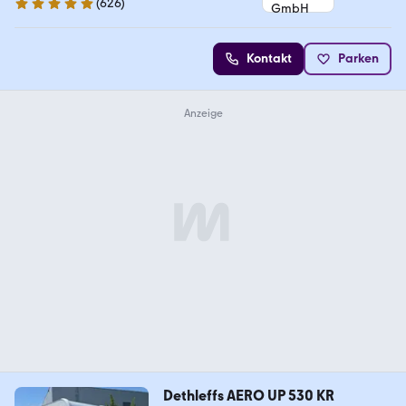
(
626
)
4.9 Sterne
Kontakt
Parken
Dethleffs AERO UP 530 KR