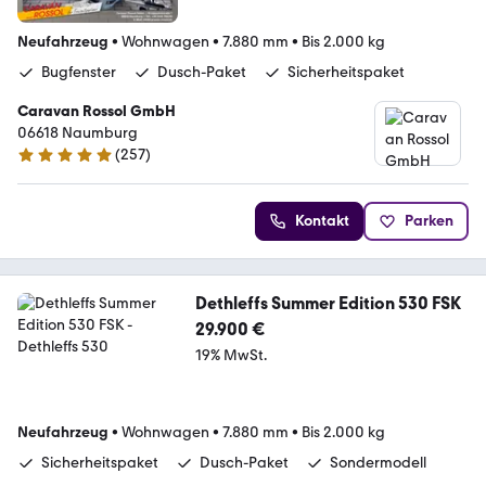
Neufahrzeug
•
Wohnwagen
•
7.880 mm
•
Bis 2.000 kg
Bugfenster
Dusch-Paket
Sicherheitspaket
Caravan Rossol GmbH
06618 Naumburg
(
257
)
4.8 Sterne
Kontakt
Parken
Dethleffs Summer Edition 530 FSK
29.900 €
19% MwSt.
Neufahrzeug
•
Wohnwagen
•
7.880 mm
•
Bis 2.000 kg
Sicherheitspaket
Dusch-Paket
Sondermodell