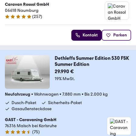
Caravan Rossol GmbH
06618 Naumburg
(
257
)
4.8 Sterne
Kontakt
Parken
Dethleffs Summer Edition 530 FSK
Summer Edition
29.990 €
19% MwSt.
Neufahrzeug
•
Wohnwagen
•
7.880 mm
•
Bis 2.000 kg
Dusch-Paket
Sicherheits-Paket
Gasaußensteckdose
GAST - Caravaning GmbH
76316 Malsch bei Karlsruhe
(
75
)
4.3 Sterne