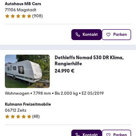
Autohaus MB Cars
71106 Magstadt
(
908
)
4.9 Sterne
Kontakt
Parken
Dethleffs Nomad 530 DR Klima,
Rangierhilfe
24.990 €
Wohnwagen
•
7.798 mm
•
Bis 2.000 kg
•
EZ 05/2019
Kulmann Freizeitmobile
06712 Zeitz
(
48
)
4.9 Sterne
Kontakt
Parken