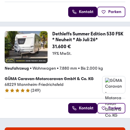
Kontakt
Parken
Dethleffs Summer Edition 530 FSK
* Neuheit * Ab Juli 26*
31.600 €
19% MwSt.
Neufahrzeug
•
Wohnwagen
•
7.880 mm
•
Bis 2.000 kg
GÜMA Caravan-Motorcaravan GmbH & Co. KG
68229 Mannheim-Friedrichsfeld
(
249
)
4.8 Sterne
Kontakt
Parken