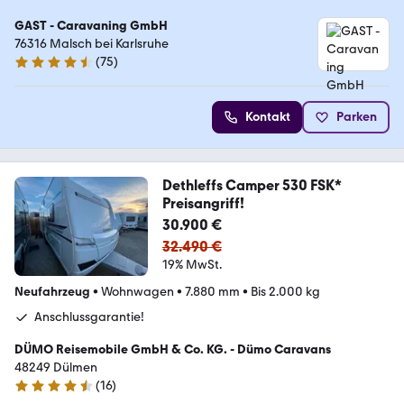
GAST - Caravaning GmbH
76316 Malsch bei Karlsruhe
(
75
)
4.3 Sterne
Kontakt
Parken
Dethleffs Camper 530 FSK*
Preisangriff!
30.900 €
32.490 €
19% MwSt.
Neufahrzeug
•
Wohnwagen
•
7.880 mm
•
Bis 2.000 kg
Anschlussgarantie!
DÜMO Reisemobile GmbH & Co. KG. - Dümo Caravans
48249 Dülmen
(
16
)
4.3 Sterne