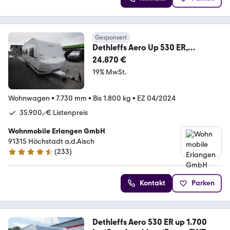
Gesponsert
Dethleffs Aero Up 530 ER,
Touring/Styling/Dusch, uvm. !
24.870 €
19% MwSt.
Wohnwagen
•
7.730 mm
•
Bis 1.800 kg
•
EZ 04/2024
35.900,-€ Listenpreis
Wohnmobile Erlangen GmbH
91315 Höchstadt a.d.Aisch
(
233
)
4.6 Sterne
Kontakt
Parken
Dethleffs Aero 530 ER up 1.700