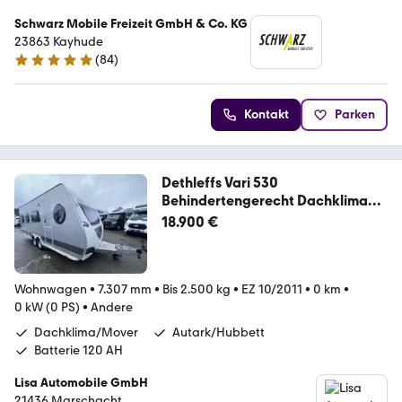
Schwarz Mobile Freizeit GmbH & Co. KG
23863 Kayhude
(
84
)
4.8 Sterne
Kontakt
Parken
Dethleffs Vari 530
Behindertengerecht Dachklima
Mover
18.900 €
Wohnwagen
•
7.307 mm
•
Bis 2.500 kg
•
EZ 10/2011
•
0 km
•
0 kW (0 PS)
•
Andere
Dachklima/Mover
Autark/Hubbett
Batterie 120 AH
Lisa Automobile GmbH
21436 Marschacht