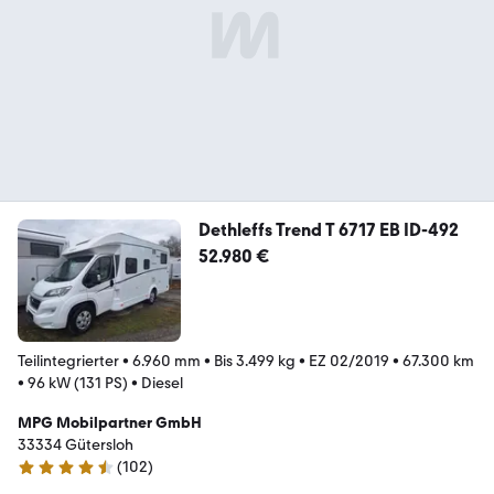
Dethleffs Trend T 6717 EB ID-492
52.980 €
Teilintegrierter
•
6.960 mm
•
Bis 3.499 kg
•
EZ 02/2019
•
67.300 km
•
96 kW (131 PS)
•
Diesel
MPG Mobilpartner GmbH
33334 Gütersloh
(
102
)
4.3 Sterne