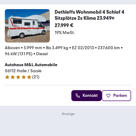
Dethleffs Wohnmobil 4 Schlaf 4
Sitzplätze 2x Klima 23.949¤
27.999 €
19% MwSt.
Alkoven
•
5.999 mm
•
Bis 3.499 kg
•
EZ 02/2013
•
237.600 km
•
96 kW (131 PS)
•
Diesel
Autohaus M&L Automobile
06112 Halle / Saale
(
21
)
5 Sterne
Kontakt
Parken