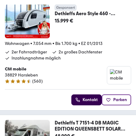
Gesponsert
Dethleffs Aero Style 460 -
Einzelbetten -
15.999 €
Wohnwagen
•
7.054 mm
•
Bis 1.700 kg
•
EZ 01/2013
2er Fahrradträger
2x großes Dachfenster
Inzahlungnahme möglich
CM mobile
38829 Harsleben
(
560
)
4.7 Sterne
Kontakt
Parken
Dethleffs T 7151-4 DB MAGIC
EDITION QUEENSBETT SOLAR
ALKO