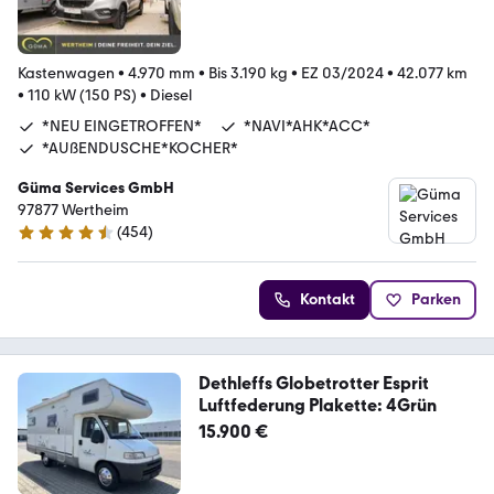
Kastenwagen
•
4.970 mm
•
Bis 3.190 kg
•
EZ 03/2024
•
42.077 km
•
110 kW (150 PS)
•
Diesel
*NEU EINGETROFFEN*
*NAVI*AHK*ACC*
*AUßENDUSCHE*KOCHER*
Güma Services GmbH
97877 Wertheim
(
454
)
4.7 Sterne
Kontakt
Parken
Dethleffs Globetrotter Esprit
Luftfederung Plakette: 4Grün
15.900 €