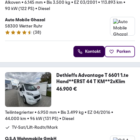
Alkoven
•
6.145 mm
•
Bis 3.500 kg
•
EZ 03/2001
•
113.893 km
•
90 kW (122 PS)
•
Diesel
Auto Mobile Ghazal
58300 Wetter Ruhr
(
38
)
4.5 Sterne
Kontakt
Parken
Dethleffs Advantage T 6601 1.te
Hand**ERST 44 T KM**2xKlim
46.900 €
Teilintegrierter
•
6.950 mm
•
Bis 3.499 kg
•
EZ 04/2016
•
44.000 km
•
96 kW (131 PS)
•
Diesel
TV-Sat/Lift-Radtr/Mark
O.S.A Wohnmobile GmbH