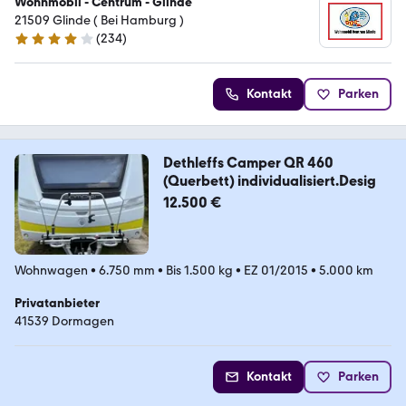
Wohnmobil - Centrum - Glinde
21509 Glinde ( Bei Hamburg )
(
234
)
4.1 Sterne
Kontakt
Parken
Dethleffs Camper QR 460
(Querbett) individualisiert.Desig
12.500 €
Wohnwagen
•
6.750 mm
•
Bis 1.500 kg
•
EZ 01/2015
•
5.000 km
Privatanbieter
41539 Dormagen
Kontakt
Parken