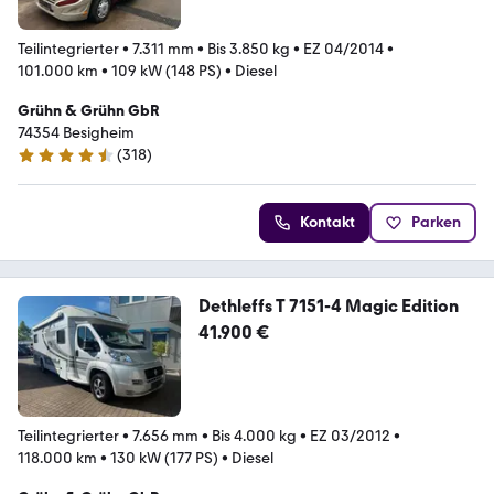
Teilintegrierter
•
7.311 mm
•
Bis 3.850 kg
•
EZ 04/2014
•
101.000 km
•
109 kW (148 PS)
•
Diesel
Grühn & Grühn GbR
74354 Besigheim
(
318
)
4.6 Sterne
Kontakt
Parken
Dethleffs T 7151-4 Magic Edition
41.900 €
Teilintegrierter
•
7.656 mm
•
Bis 4.000 kg
•
EZ 03/2012
•
118.000 km
•
130 kW (177 PS)
•
Diesel