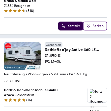
Grühn & Grühn GbR
74354 Besigheim
(
318
)
4.6 Sterne
Kontakt
Parken
Gesponsert
Dethleffs c'joy Active 460 LE
"AUTARK"
21.490 €
19% MwSt.
Neufahrzeug
•
Wohnwagen
•
6.750 mm
•
Bis 1.360 kg
ACTIVE
Hartz & Hackmann Mobile GmbH
49424 Goldenstedt
(
76
)
4.8 Sterne