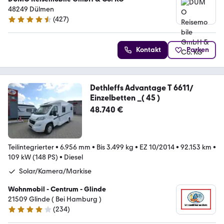
48249 Dülmen
(
427
)
4.3 Sterne
Kontakt
Parken
Dethleffs Advantage T 6611/
Einzelbetten _( 45 )
48.740 €
Teilintegrierter
•
6.956 mm
•
Bis 3.499 kg
•
EZ 10/2014
•
92.153 km
•
109 kW (148 PS)
•
Diesel
Solar/Kamera/Markise
Wohnmobil - Centrum - Glinde
21509 Glinde ( Bei Hamburg )
(
234
)
4.1 Sterne