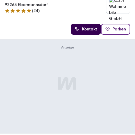
92263 Ebermannsdorf
(
24
)
4.8 Sterne
Kontakt
Parken