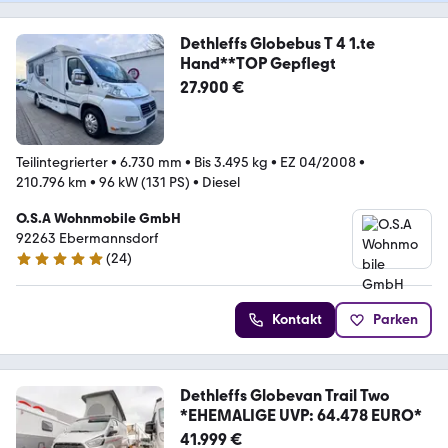
Dethleffs Globebus T 4 1.te
Hand**TOP Gepflegt
27.900 €
Teilintegrierter
•
6.730 mm
•
Bis 3.495 kg
•
EZ 04/2008
•
210.796 km
•
96 kW (131 PS)
•
Diesel
O.S.A Wohnmobile GmbH
92263 Ebermannsdorf
(
24
)
4.8 Sterne
Kontakt
Parken
Dethleffs Globevan Trail Two
*EHEMALIGE UVP: 64.478 EURO*
41.999 €