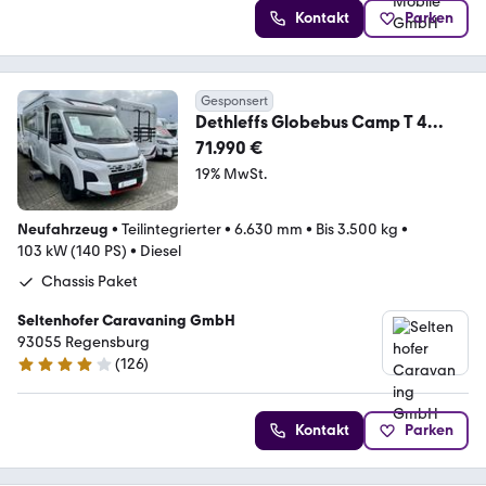
Kontakt
Parken
Gesponsert
Dethleffs Globebus Camp T 4
Active Sondermodell
71.990 €
19% MwSt.
Neufahrzeug
•
Teilintegrierter
•
6.630 mm
•
Bis 3.500 kg
•
103 kW (140 PS)
•
Diesel
Chassis Paket
Seltenhofer Caravaning GmbH
93055 Regensburg
(
126
)
4.2 Sterne
Kontakt
Parken