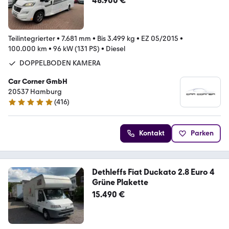
48.900 €
Teilintegrierter
•
7.681 mm
•
Bis 3.499 kg
•
EZ 05/2015
•
100.000 km
•
96 kW (131 PS)
•
Diesel
DOPPELBODEN KAMERA
Car Corner GmbH
20537 Hamburg
(
416
)
4.9 Sterne
Kontakt
Parken
Dethleffs Fiat Duckato 2.8 Euro 4
Grüne Plakette
15.490 €