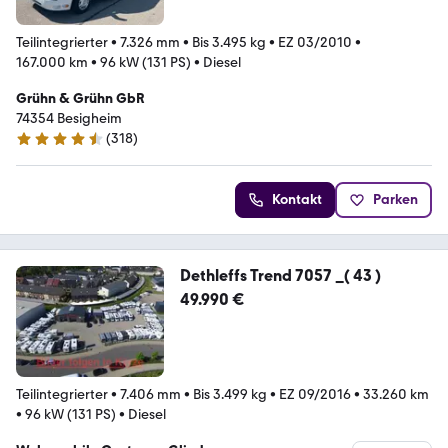
Teilintegrierter
•
7.326 mm
•
Bis 3.495 kg
•
EZ 03/2010
•
167.000 km
•
96 kW (131 PS)
•
Diesel
Grühn & Grühn GbR
74354 Besigheim
(
318
)
4.6 Sterne
Kontakt
Parken
Dethleffs Trend 7057 _( 43 )
49.990 €
Teilintegrierter
•
7.406 mm
•
Bis 3.499 kg
•
EZ 09/2016
•
33.260 km
•
96 kW (131 PS)
•
Diesel