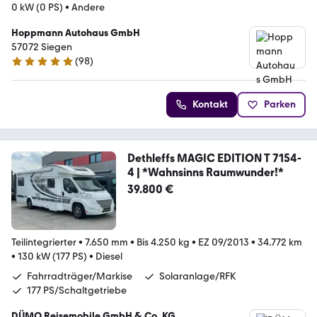
0 kW (0 PS)
•
Andere
Hoppmann Autohaus GmbH
57072 Siegen
(
98
)
4.9 Sterne
Kontakt
Parken
Dethleffs MAGIC EDITION T 7154-
4 | *Wahnsinns Raumwunder!*
39.800 €
Teilintegrierter
•
7.650 mm
•
Bis 4.250 kg
•
EZ 09/2013
•
34.772 km
•
130 kW (177 PS)
•
Diesel
Fahrradträger/Markise
Solaranlage/RFK
177 PS/Schaltgetriebe
DÜMO Reisemobile GmbH & Co. KG