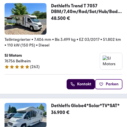
Dethleffs Trend T 7057
DBM/7,40m/Rad/Sat/Hub/Bad/K
am/Klima
48.500 €
Teilintegrierter
•
7.406 mm
•
Bis 3.499 kg
•
EZ 03/2017
•
51.802 km
•
110 kW (150 PS)
•
Diesel
SJ Motors
76756 Bellheim
(
263
)
4.8 Sterne
Kontakt
Parken
Dethleffs Globe4*Solar*TV*SAT*
36.900 €