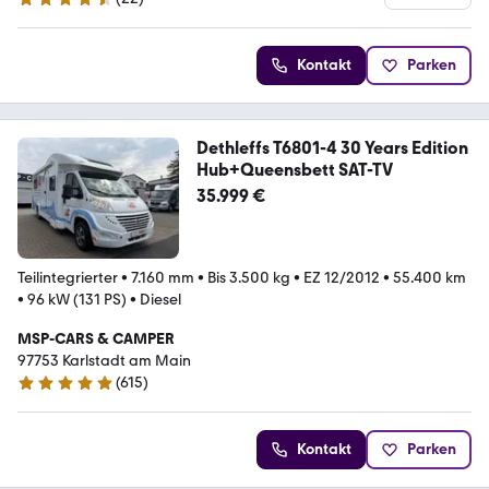
4.7 Sterne
Kontakt
Parken
Dethleffs T6801-4 30 Years Edition
Hub+Queensbett SAT-TV
35.999 €
Teilintegrierter
•
7.160 mm
•
Bis 3.500 kg
•
EZ 12/2012
•
55.400 km
•
96 kW (131 PS)
•
Diesel
MSP-CARS & CAMPER
97753 Karlstadt am Main
(
615
)
4.8 Sterne
Kontakt
Parken