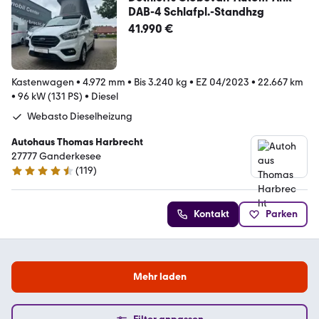
DAB-4 Schlafpl.-Standhzg
41.990 €
Kastenwagen
•
4.972 mm
•
Bis 3.240 kg
•
EZ 04/2023
•
22.667 km
•
96 kW (131 PS)
•
Diesel
Webasto Dieselheizung
Autohaus Thomas Harbrecht
27777 Ganderkesee
(
119
)
4.6 Sterne
Kontakt
Parken
Mehr laden