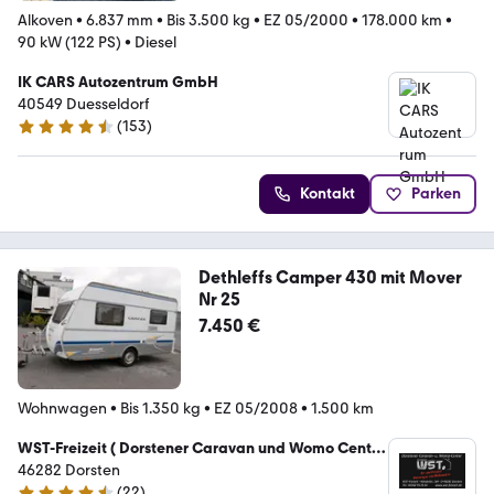
Alkoven
•
6.837 mm
•
Bis 3.500 kg
•
EZ 05/2000
•
178.000 km
•
90 kW (122 PS)
•
Diesel
IK CARS Autozentrum GmbH
40549 Duesseldorf
(
153
)
4.6 Sterne
Kontakt
Parken
Dethleffs Camper 430 mit Mover
Nr 25
7.450 €
Wohnwagen
•
Bis 1.350 kg
•
EZ 05/2008
•
1.500 km
WST-Freizeit ( Dorstener Caravan und Womo Center
)
46282 Dorsten
(
22
)