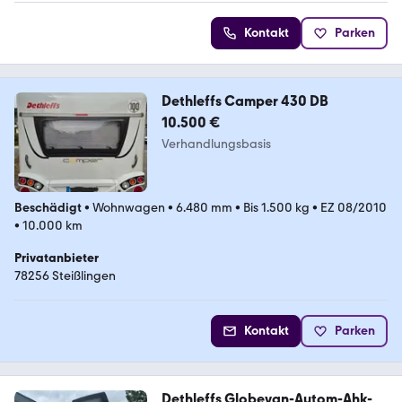
Kontakt
Parken
Dethleffs Camper 430 DB
10.500 €
Verhandlungsbasis
Beschädigt
•
Wohnwagen
•
6.480 mm
•
Bis 1.500 kg
•
EZ 08/2010
•
10.000 km
Privatanbieter
78256 Steißlingen
Kontakt
Parken
Dethleffs Globevan-Autom-Ahk-