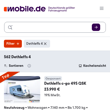
Filter
Dethleffs 4
562 Dethleffs 4
Sortieren
Kachelansicht
Top
Gesponsert
Dethleffs c-go 495 QSK
23.990 €
19% MwSt.
Neufahrzeug
•
Wohnwagen
•
7.140 mm
•
Bis 1.700 kg
•