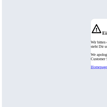
Ei
Wir bitten
steht Dir 
We apologi
Customer S
Homepag