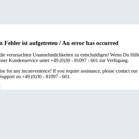
n Fehler ist aufgetreten / An error has occurred
 die verursachten Unannehmlichkeiten zu entschuldigen! Wenn Du Hilfe
unser Kundenservice unter +49 (0)30 - 81097 - 601 zur Verfügung.
se for any inconvenience! If you require assistance, please contact our
upport on +49 (0)30 - 81097 - 601.
e