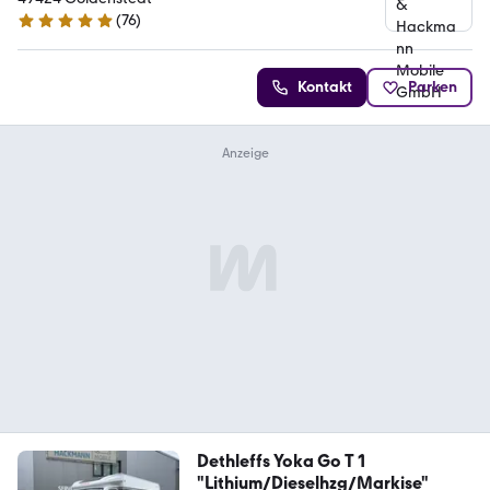
(
76
)
4.8 Sterne
Kontakt
Parken
Dethleffs Yoka Go T 1
"Lithium/Dieselhzg/Markise"