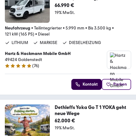
66.990 €
19% MwSt.
Neufahrzeug
•
Teilintegrierter
•
5.990 mm
•
Bis 3.500 kg
•
121 kW (165 PS)
•
Diesel
LITHIUM
MARKISE
DIESELHEIZUNG
Hartz & Hackmann Mobile GmbH
49424 Goldenstedt
(
76
)
4.8 Sterne
Kontakt
Parken
Dethleffs Yoka Go T 1 YOKA geht
neue Wege
62.000 €
19% MwSt.