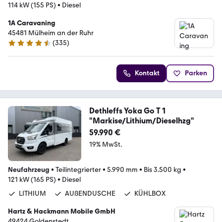
114 kW (155 PS)
•
Diesel
1A Caravaning
45481 Mülheim an der Ruhr
(
335
)
4.6 Sterne
Kontakt
Parken
Dethleffs Yoka Go T 1
"Markise/Lithium/Dieselhzg"
59.990 €
19% MwSt.
Neufahrzeug
•
Teilintegrierter
•
5.990 mm
•
Bis 3.500 kg
•
121 kW (165 PS)
•
Diesel
LITHIUM
AUßENDUSCHE
KÜHLBOX
Hartz & Hackmann Mobile GmbH
49424 Goldenstedt