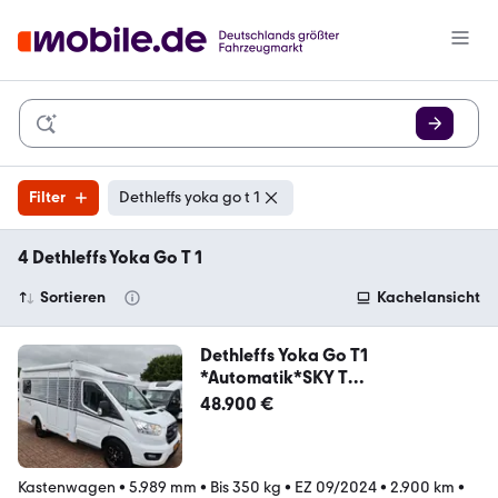
Filter
Dethleffs yoka go t 1
4 Dethleffs Yoka Go T 1
Sortieren
Kachelansicht
Dethleffs Yoka Go T1
*Automatik*SKY T
Roof*Standheizg*AHK*
48.900 €
Kastenwagen
•
5.989 mm
•
Bis 350 kg
•
EZ 09/2024
•
2.900 km
•