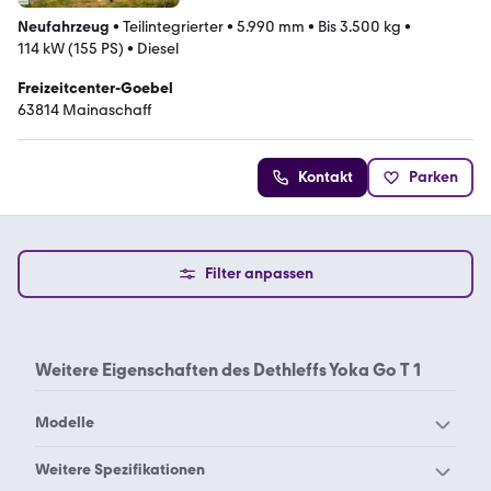
Neufahrzeug
•
Teilintegrierter
•
5.990 mm
•
Bis 3.500 kg
•
114 kW (155 PS)
•
Diesel
Freizeitcenter-Goebel
63814 Mainaschaff
Kontakt
Parken
Filter anpassen
Weitere Eigenschaften des
Dethleffs Yoka Go T 1
Modelle
Dethleffs Aero 410 QS
Dethleffs Aero 470 FSK
Weitere Spezifikationen