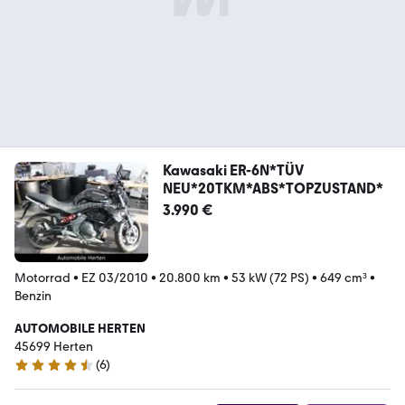
Kawasaki ER-6N*TÜV
NEU*20TKM*ABS*TOPZUSTAND*
3.990 €
Motorrad
•
EZ 03/2010
•
20.800 km
•
53 kW (72 PS)
•
649 cm³
•
Benzin
AUTOMOBILE HERTEN
45699 Herten
(
6
)
4.6 Sterne