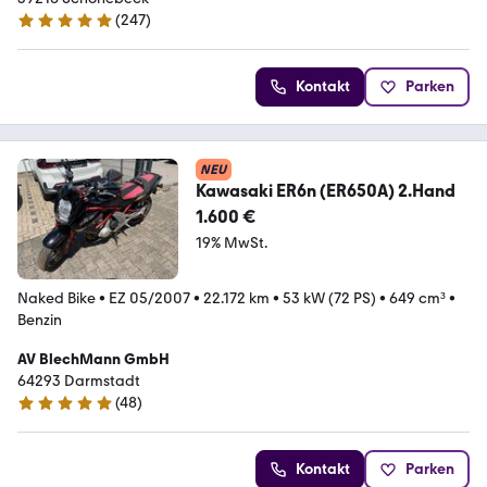
(
247
)
4.9 Sterne
Kontakt
Parken
NEU
Kawasaki ER6n (ER650A) 2.Hand
1.600 €
19% MwSt.
Naked Bike
•
EZ 05/2007
•
22.172 km
•
53 kW (72 PS)
•
649 cm³
•
Benzin
AV BlechMann GmbH
64293 Darmstadt
(
48
)
5 Sterne
Kontakt
Parken