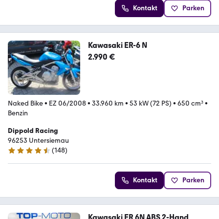
Kontakt
Parken
Kawasaki ER-6 N
2.990 €
Naked Bike
•
EZ 06/2008
•
33.960 km
•
53 kW (72 PS)
•
650 cm³
•
Benzin
Dippold Racing
96253 Untersiemau
(
148
)
4.7 Sterne
Kontakt
Parken
Kawasaki ER 6N ABS 2-Hand