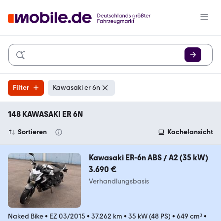
Filter
Kawasaki er 6n
148 KAWASAKI ER 6N
Sortieren
Kachelansicht
Kawasaki ER-6n ABS / A2 (35 kW)
3.690 €
Verhandlungsbasis
Naked Bike
•
EZ 03/2015
•
37.262 km
•
35 kW (48 PS)
•
649 cm³
•