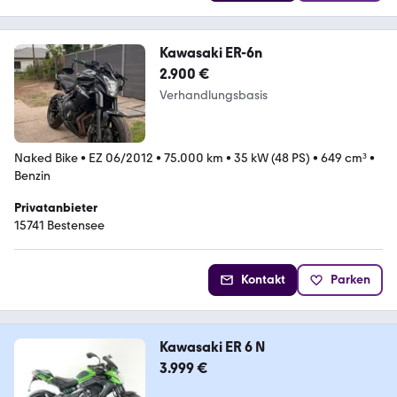
Kawasaki ER-6n
2.900 €
Verhandlungsbasis
Naked Bike
•
EZ 06/2012
•
75.000 km
•
35 kW (48 PS)
•
649 cm³
•
Benzin
Privatanbieter
15741 Bestensee
Kontakt
Parken
Kawasaki ER 6 N
3.999 €