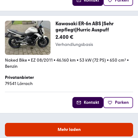
Kontakt
Parken
Kawasaki ER-6n ABS |Sehr
gepflegt|Hurric Auspuff
2.400 €
Verhandlungsbasis
Naked Bike
•
EZ 08/2011
•
46.160 km
•
53 kW (72 PS)
•
650 cm³
•
Benzin
Privatanbieter
79541 Lörrach
Kontakt
Parken
Mehr laden