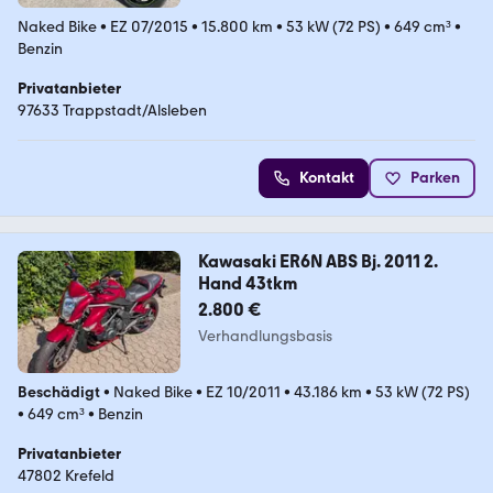
Naked Bike
•
EZ 07/2015
•
15.800 km
•
53 kW (72 PS)
•
649 cm³
•
Benzin
Privatanbieter
97633 Trappstadt/Alsleben
Kontakt
Parken
Kawasaki ER6N ABS Bj. 2011 2.
Hand 43tkm
2.800 €
Verhandlungsbasis
Beschädigt
•
Naked Bike
•
EZ 10/2011
•
43.186 km
•
53 kW (72 PS)
•
649 cm³
•
Benzin
Privatanbieter
47802 Krefeld