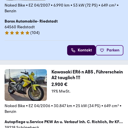
Naked Bike
•
EZ 04/2007
•
6.990 km
•
53 kW (72 PS)
•
649 cm³
•
Benzin
Boros Automobile- Riedstadt
64560 Riedstadt
(
104
)
4.9 Sterne
Kontakt
Parken
Kawasaki ER6 n ABS , Führerschein
A2 tauglich !!!
2.900 €
19% MwSt.
Naked Bike
•
EZ 04/2006
•
30.847 km
•
25 kW (34 PS)
•
649 cm³
•
Benzin
Autopflege u.Service PKW An u. Verkauf Inh. C. Richlich, Ihr KFZ-
Meisterbetrieb
39218 Schönebeck