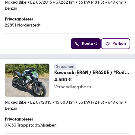
Naked Bike
•
EZ 03/2015
•
37.262 km
•
35 kW (48 PS)
•
649 cm³
•
Benzin
Privatanbieter
22851 Norderstedt
Kontakt
Parken
Gesponsert
Kawasaki ER6N / ER650E / *Reifen
NEU* / *TÜV NEU*
4.500 €
Verhandlungsbasis
Naked Bike
•
EZ 07/2015
•
15.800 km
•
53 kW (72 PS)
•
649 cm³
•
Benzin
Privatanbieter
97633 Trappstadt/Alsleben