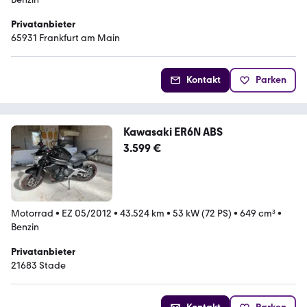
Privatanbieter
65931 Frankfurt am Main
Kontakt
Parken
Kawasaki ER6N ABS
3.599 €
Motorrad
•
EZ 05/2012
•
43.524 km
•
53 kW (72 PS)
•
649 cm³
•
Benzin
Privatanbieter
21683 Stade