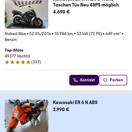
Taschen Tüv Neu 48PS möglich
4.690 €
Naked Bike
•
EZ 05/2016
•
10.988 km
•
53 kW (72 PS)
•
649 cm³
•
Benzin
Top-Moto
49377 Vechta
(
357
)
4.8 Sterne
Kontakt
Parken
Kawasaki ER 6 N ABS
2.990 €