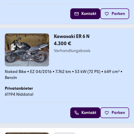
Kontakt
Parken
Kawasaki ER 6 N
4.300 €
Verhandlungsbasis
Naked Bike
•
EZ 04/2016
•
7.762 km
•
53 kW (72 PS)
•
649 cm³
•
Benzin
Privatanbieter
61194 Niddatal
Kontakt
Parken