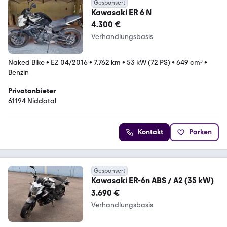
Gesponsert
Kawasaki ER 6 N
4.300 €
Verhandlungsbasis
Naked Bike
•
EZ 04/2016
•
7.762 km
•
53 kW (72 PS)
•
649 cm³
•
Benzin
Privatanbieter
61194 Niddatal
Kontakt
Parken
Gesponsert
Kawasaki ER-6n ABS / A2 (35 kW)
3.690 €
Verhandlungsbasis