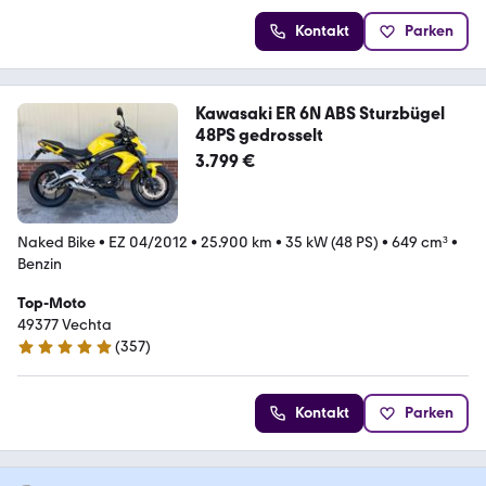
Kontakt
Parken
Kawasaki ER 6N ABS Sturzbügel
48PS gedrosselt
3.799 €
Naked Bike
•
EZ 04/2012
•
25.900 km
•
35 kW (48 PS)
•
649 cm³
•
Benzin
Top-Moto
49377 Vechta
(
357
)
4.8 Sterne
Kontakt
Parken