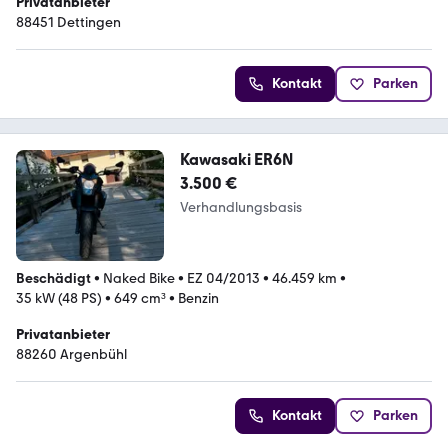
Privatanbieter
88451 Dettingen
Kontakt
Parken
Kawasaki ER6N
3.500 €
Verhandlungsbasis
Beschädigt
•
Naked Bike
•
EZ 04/2013
•
46.459 km
•
35 kW (48 PS)
•
649 cm³
•
Benzin
Privatanbieter
88260 Argenbühl
Kontakt
Parken