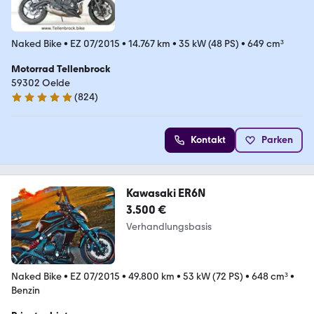
Naked Bike
•
EZ 07/2015
•
14.767 km
•
35 kW (48 PS)
•
649 cm³
Motorrad Tellenbrock
59302 Oelde
(
824
)
4.9 Sterne
Kontakt
Parken
Kawasaki ER6N
3.500 €
Verhandlungsbasis
Naked Bike
•
EZ 07/2015
•
49.800 km
•
53 kW (72 PS)
•
648 cm³
•
Benzin