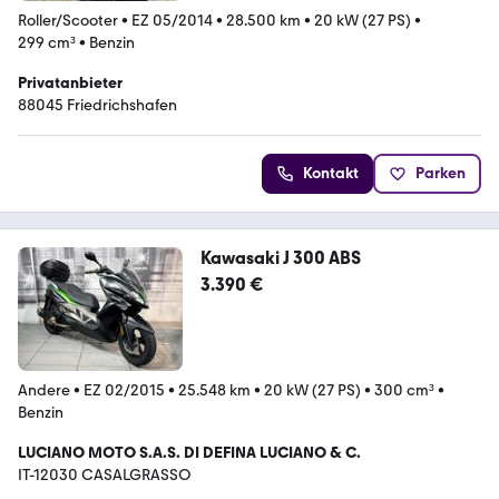
Roller/Scooter
•
EZ 05/2014
•
28.500 km
•
20 kW (27 PS)
•
299 cm³
•
Benzin
Privatanbieter
88045 Friedrichshafen
Kontakt
Parken
Kawasaki J 300 ABS
3.390 €
Andere
•
EZ 02/2015
•
25.548 km
•
20 kW (27 PS)
•
300 cm³
•
Benzin
LUCIANO MOTO S.A.S. DI DEFINA LUCIANO & C.
IT-12030 CASALGRASSO