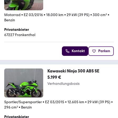
Motorrad
•
EZ 03/2016
•
18.000 km
•
29 kW (39 PS)
•
300 cm³
•
Benzin
Privatanbieter
67227 Frankenthal
Kontakt
Parken
Kawasaki Ninja 300 ABS SE
5.199 €
Verhandlungsbasis
Sportler/Supersportler
•
EZ 03/2015
•
12.605 km
•
29 kW (39 PS)
•
296 cm³
•
Benzin
Privatanbieter