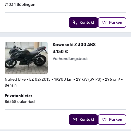
71034 Böblingen
Kontakt
Parken
Kawasaki Z 300 ABS
3.150 €
Verhandlungsbasis
Naked Bike
•
EZ 02/2015
•
19.900 km
•
29 kW (39 PS)
•
296 cm³
•
Benzin
Privatanbieter
86558 eulenried
Kontakt
Parken