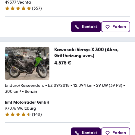
49377 Vechta
(
357
)
4.8 Sterne
Kontakt
Parken
Kawasaki Versys X 300 (Akra,
Griffheizung uvm.)
4.575 €
Enduro/Reiseenduro
•
EZ 09/2018
•
12.094 km
•
29 kW (39 PS)
•
300 cm³
•
Benzin
hmf Motorräder GmbH
97076 Würzburg
(
140
)
4.7 Sterne
Kontakt
Parken