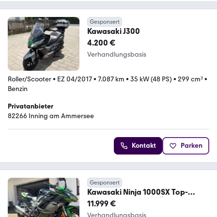
Gesponsert
Kawasaki J300
4.200 €
Verhandlungsbasis
Roller/Scooter
•
EZ 04/2017
•
7.087 km
•
35 kW (48 PS)
•
299 cm³
•
Benzin
Privatanbieter
82266 Inning am Ammersee
Kontakt
Parken
Gesponsert
Kawasaki Ninja 1000SX Top-
Zustand, 1.300 km, TÜV neu
11.999 €
Verhandlungsbasis