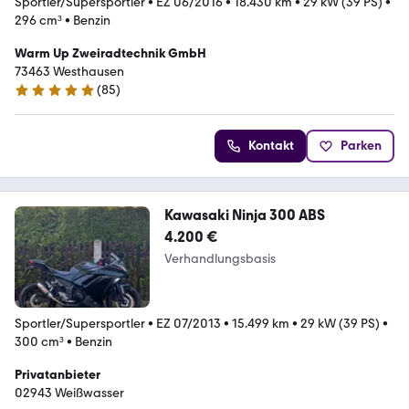
Sportler/Supersportler
•
EZ 06/2016
•
18.430 km
•
29 kW (39 PS)
•
296 cm³
•
Benzin
Warm Up Zweiradtechnik GmbH
73463 Westhausen
(
85
)
4.9 Sterne
Kontakt
Parken
Kawasaki Ninja 300 ABS
4.200 €
Verhandlungsbasis
Sportler/Supersportler
•
EZ 07/2013
•
15.499 km
•
29 kW (39 PS)
•
300 cm³
•
Benzin
Privatanbieter
02943 Weißwasser