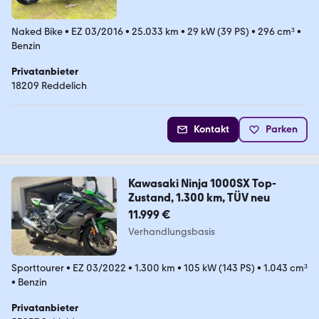
Naked Bike
•
EZ 03/2016
•
25.033 km
•
29 kW (39 PS)
•
296 cm³
•
Benzin
Privatanbieter
18209 Reddelich
Kontakt
Parken
Kawasaki Ninja 1000SX Top-
Zustand, 1.300 km, TÜV neu
11.999 €
Verhandlungsbasis
Sporttourer
•
EZ 03/2022
•
1.300 km
•
105 kW (143 PS)
•
1.043 cm³
•
Benzin
Privatanbieter