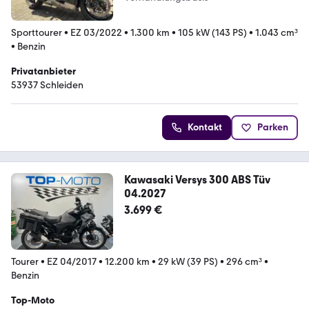
Sporttourer
•
EZ 03/2022
•
1.300 km
•
105 kW (143 PS)
•
1.043 cm³
•
Benzin
Privatanbieter
53937 Schleiden
Kontakt
Parken
Kawasaki Versys 300 ABS Tüv
04.2027
3.699 €
Tourer
•
EZ 04/2017
•
12.200 km
•
29 kW (39 PS)
•
296 cm³
•
Benzin
Top-Moto