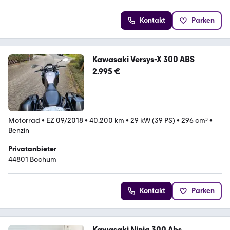
Kontakt
Parken
Kawasaki Versys-X 300 ABS
2.995 €
Motorrad
•
EZ 09/2018
•
40.200 km
•
29 kW (39 PS)
•
296 cm³
•
Benzin
Privatanbieter
44801 Bochum
Kontakt
Parken
Kawasaki Ninja 300 Abs