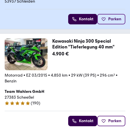
53937 Schleiden
Kontakt
Parken
Kawasaki Ninja 300 Special
Edition "Tieferlegung 40 mm"
4.900 €
Motorrad
•
EZ 03/2015
•
4.850 km
•
29 kW (39 PS)
•
296 cm³
•
Benzin
Team Wahlers GmbH
27383 Scheeßel
(
190
)
4.9 Sterne
Kontakt
Parken