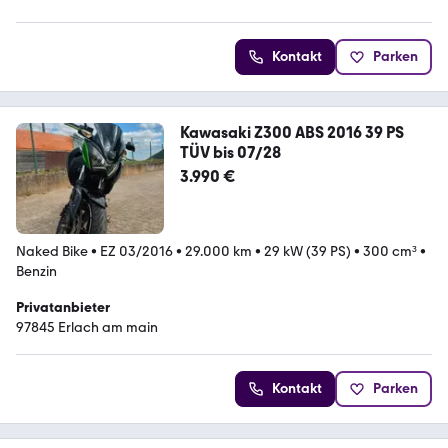
Kontakt
Parken
Kawasaki Z300 ABS 2016 39 PS
TÜV bis 07/28
3.990 €
Naked Bike
•
EZ 03/2016
•
29.000 km
•
29 kW (39 PS)
•
300 cm³
•
Benzin
Privatanbieter
97845 Erlach am main
Kontakt
Parken