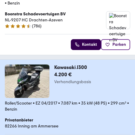
•
Benzin
Boonstra Schadevoertuigen BV
NL-9207 HC Drachten-Azeven
(
786
)
4.4 Sterne
Kontakt
Parken
Kawasaki J300
4.200 €
Verhandlungsbasis
Roller/Scooter
•
EZ 04/2017
•
7.087 km
•
35 kW (48 PS)
•
299 cm³
•
Benzin
Privatanbieter
82266 Inning am Ammersee