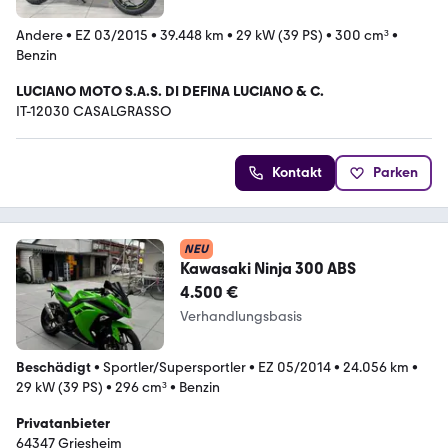
Andere
•
EZ 03/2015
•
39.448 km
•
29 kW (39 PS)
•
300 cm³
•
Benzin
LUCIANO MOTO S.A.S. DI DEFINA LUCIANO & C.
IT-12030 CASALGRASSO
Kontakt
Parken
NEU
Kawasaki Ninja 300 ABS
4.500 €
Verhandlungsbasis
Beschädigt
•
Sportler/Supersportler
•
EZ 05/2014
•
24.056 km
•
29 kW (39 PS)
•
296 cm³
•
Benzin
Privatanbieter
64347 Griesheim