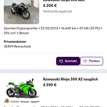
4.300 €
Verhandlungsbasis
Sportler/Supersportler
•
EZ 05/2013
•
16.640 km
•
29 kW (39 PS)
•
296 cm³
•
Benzin
Privatanbieter
42899 Remscheid
Kontakt
Parken
Kawasaki Ninja 300 A2 tauglich
4.590 €