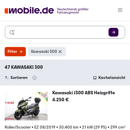
Filter
Kawasaki 300
47 KAWASAKI 300
Sortieren
Kachelansicht
Kawasaki J300 ABS Heizgriffe
4.250 €
Roller/Scooter
•
EZ 08/2019
•
30.400 km
•
21 kW (29 PS)
•
299 cm³