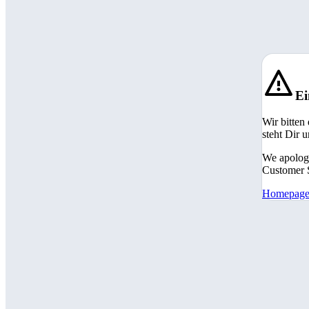
Ei
Wir bitten
steht Dir 
We apologi
Customer S
Homepag