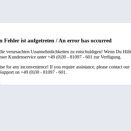
n Fehler ist aufgetreten / An error has occurred
 die verursachten Unannehmlichkeiten zu entschuldigen! Wenn Du Hilfe
unser Kundenservice unter +49 (0)30 - 81097 - 601 zur Verfügung.
se for any inconvenience! If you require assistance, please contact our
upport on +49 (0)30 - 81097 - 601.
e