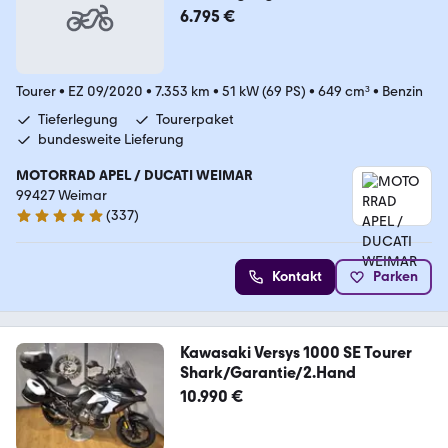
6.795 €
Tourer
•
EZ 09/2020
•
7.353 km
•
51 kW (69 PS)
•
649 cm³
•
Benzin
Tieferlegung
Tourerpaket
bundesweite Lieferung
MOTORRAD APEL / DUCATI WEIMAR
99427 Weimar
(
337
)
4.9 Sterne
Kontakt
Parken
Kawasaki Versys 1000 SE Tourer
Shark/Garantie/2.Hand
10.990 €