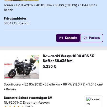
Tourer
•
EZ 03/2017
•
40.015 km
•
88 kW (120 PS)
•
1.043 cm³
•
Benzin
Privatanbieter
38547 Calberlah
Kontakt
Parken
Kawasaki Versys 1000 ABS 3X
Koffer 38.636 km!
5.250 €
Sporttourer
•
EZ 05/2012
•
38.636 km
•
88 kW (120 PS)
•
1.043 cm³
•
Benzin
Boonstra Schadevoertuigen BV
NL-9207 HC Drachten-Azeven