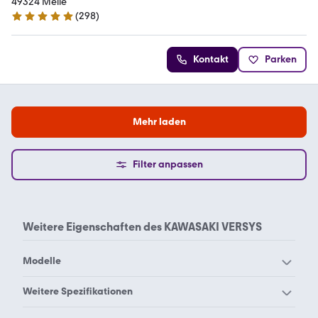
49324 Melle
(
298
)
4.8 Sterne
Kontakt
Parken
Mehr laden
Filter anpassen
Weitere Eigenschaften des
KAWASAKI VERSYS
Modelle
Kawasaki Brute Force 750
Weitere Spezifikationen
Kawasaki EL 252
4x4i EPS
Kawasaki 1000 j
Kawasaki 1000 r