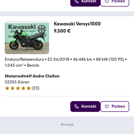
Kontakt
Parken
Kawasaki Versys1000
9.500 €
Enduro/Reiseenduro
•
EZ 06/2018
•
46.446 km
•
88 kW (120 PS)
•
1.043 cm³
•
Benzin
Motorradtreff Andre Claßen
52355 Düren
(
23
)
5 Sterne
Kontakt
Parken