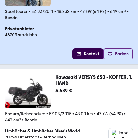
Sporttourer
•
EZ 03/2011
•
18.232 km
•
47 kW (64 PS)
•
649 cm³
•
Benzin
Privatanbieter
48703 stadtlohn
Kontakt
Parken
Kawasaki VERSYS 650 - KOFFER, 1.
HAND
5.689 €
Enduro/Reiseenduro
•
EZ 03/2015
•
4.900 km
•
47 kW (64 PS)
•
649 cm³
•
Benzin
Limbächer & Limbächer Biker's World
70794 Filderstadt - Bernhausen