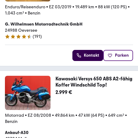
Enduro/Reiseenduro
•
EZ 03/2019
•
19.489 km
•
88 kW (120 PS)
•
1.043 cm³
•
Benzin
G. Wilhelmsen Motorradtechnik GmbH
24988 Oeversee
(
191
)
4.6 Sterne
Kontakt
Parken
Kawasaki Versys 650 ABS A2-fähig
Koffer Windschild Top!
2.999 €
Motorrad
•
EZ 08/2008
•
49.864 km
•
47 kW (64 PS)
•
649 cm³
•
Benzin
Ankauf-A30