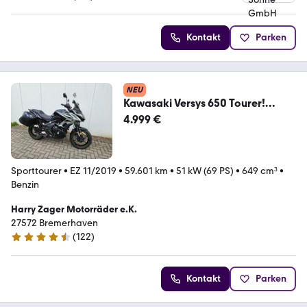
4.6 Sterne
Kontakt
Parken
NEU
Kawasaki Versys 650 Tourer!
Topzustand! Navi! Koffer
4.999 €
Sporttourer
•
EZ 11/2019
•
59.601 km
•
51 kW (69 PS)
•
649 cm³
•
Benzin
Harry Zager Motorräder e.K.
27572 Bremerhaven
(
122
)
4.5 Sterne
Kontakt
Parken