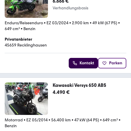
6.666 €
Verhandlungsbasis
Enduro/Reiseenduro
•
EZ 03/2024
•
2.900 km
•
49 kW (67 PS)
•
649 cm³
•
Benzin
Privatanbieter
45659 Recklinghausen
Kontakt
Parken
Kawasaki Versys 650 ABS
4.490 €
Motorrad
•
EZ 05/2014
•
56.400 km
•
47 kW (64 PS)
•
649 cm³
•
Benzin