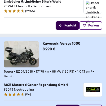
Limbächer & Limbächer Biker's World
70794 Filderstadt - Bernhausen
(
2956
)
4.7 Sterne
Kontakt
Parken
Kawasaki Versys 1000
8.990 €
Tourer
•
EZ 07/2018
•
17.178 km
•
88 kW (120 PS)
•
1.043 cm³
•
Benzin
MCR Motorrad Center Regensburg GmbH
93073 Neutraubling
(
86
)
4.6 Sterne