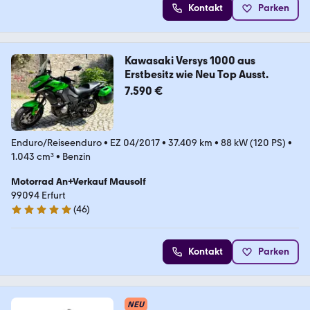
Kontakt
Parken
Kawasaki Versys 1000 aus
Erstbesitz wie Neu Top Ausst.
7.590 €
Enduro/Reiseenduro
•
EZ 04/2017
•
37.409 km
•
88 kW (120 PS)
•
1.043 cm³
•
Benzin
Motorrad An+Verkauf Mausolf
99094 Erfurt
(
46
)
4.9 Sterne
Kontakt
Parken
NEU