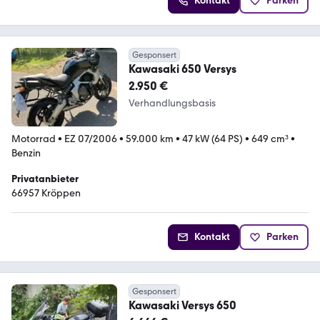
Kontakt
Parken
Gesponsert
Kawasaki 650 Versys
2.950 €
Verhandlungsbasis
Motorrad
•
EZ 07/2006
•
59.000 km
•
47 kW (64 PS)
•
649 cm³
•
Benzin
Privatanbieter
66957 Kröppen
Kontakt
Parken
Gesponsert
Kawasaki Versys 650