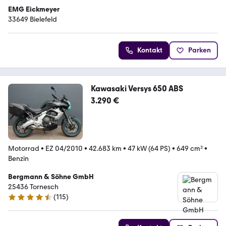
EMG Eickmeyer
33649 Bielefeld
Kontakt
Parken
Kawasaki Versys 650 ABS
3.290 €
Motorrad
•
EZ 04/2010
•
42.683 km
•
47 kW (64 PS)
•
649 cm³
•
Benzin
Bergmann & Söhne GmbH
25436 Tornesch
(
115
)
4.7 Sterne