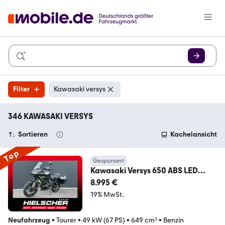
Filter
Kawasaki versys
346 KAWASAKI VERSYS
Sortieren
Kachelansicht
Top
Gesponsert
Kawasaki Versys 650 ABS LED
++++ SOFORT VERFÜGBAR
8.995 €
19% MwSt.
Neufahrzeug
•
Tourer
•
49 kW (67 PS)
•
649 cm³
•
Benzin