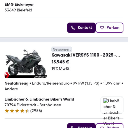
EMG Eickmeyer
33649 Bielefeld
Kontakt
Parken
Gesponsert
Kawasaki VERSYS 1100 - 2025 -
KAWASAKI STUTTGART
13.945 €
19% MwSt.
Neufahrzeug
•
Enduro/Reiseenduro
•
99 kW (135 PS)
•
1.099 cm³
•
Andere
Limbächer & Limbächer Biker's World
70794 Filderstadt - Bernhausen
(
2956
)
4.7 Sterne