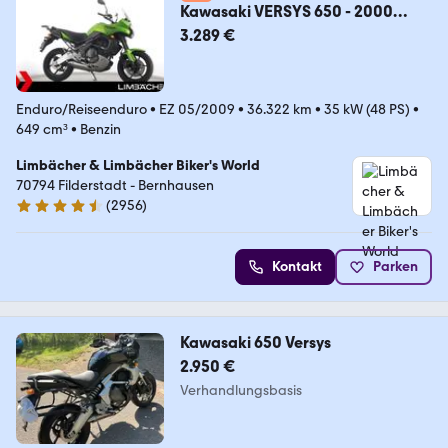
Kawasaki VERSYS 650 - 2000
BIKES VOR ORT
3.289 €
Enduro/Reiseenduro
•
EZ 05/2009
•
36.322 km
•
35 kW (48 PS)
•
649 cm³
•
Benzin
Limbächer & Limbächer Biker's World
70794 Filderstadt - Bernhausen
(
2956
)
4.7 Sterne
Kontakt
Parken
Kawasaki 650 Versys
2.950 €
Verhandlungsbasis