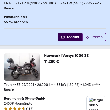
Motorrad
•
EZ 07/2006
•
59.000 km
•
47 kW (64 PS)
•
649 cm³
•
Benzin
Privatanbieter
66957 Kröppen
Kontakt
Parken
Kawasaki Versys 1000 SE
11.280 €
Tourer
•
EZ 07/2021
•
26.200 km
•
88 kW (120 PS)
•
1.043 cm³
•
Benzin
Bergmann & Söhne GmbH
24539 Neumünster
(
197
)