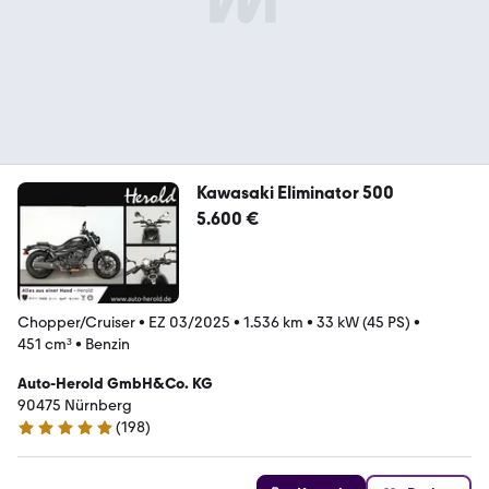
Kawasaki Eliminator 500
5.600 €
Chopper/Cruiser
•
EZ 03/2025
•
1.536 km
•
33 kW (45 PS)
•
451 cm³
•
Benzin
Auto-Herold GmbH&Co. KG
90475 Nürnberg
(
198
)
4.9 Sterne