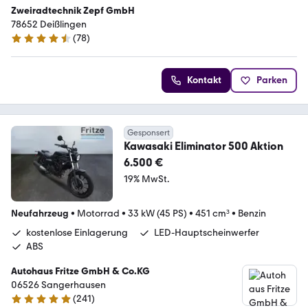
Zweiradtechnik Zepf GmbH
78652 Deißlingen
(
78
)
4.5 Sterne
Kontakt
Parken
Gesponsert
Kawasaki Eliminator 500 Aktion
6.500 €
19% MwSt.
Neufahrzeug
•
Motorrad
•
33 kW (45 PS)
•
451 cm³
•
Benzin
kostenlose Einlagerung
LED-Hauptscheinwerfer
ABS
Autohaus Fritze GmbH & Co.KG
06526 Sangerhausen
(
241
)
4.9 Sterne