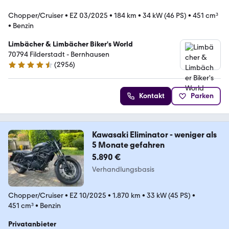
Chopper/Cruiser
•
EZ 03/2025
•
184 km
•
34 kW (46 PS)
•
451 cm³
•
Benzin
Limbächer & Limbächer Biker's World
70794 Filderstadt - Bernhausen
(
2956
)
4.7 Sterne
Kontakt
Parken
Kawasaki Eliminator - weniger als
5 Monate gefahren
5.890 €
Verhandlungsbasis
Chopper/Cruiser
•
EZ 10/2025
•
1.870 km
•
33 kW (45 PS)
•
451 cm³
•
Benzin
Privatanbieter