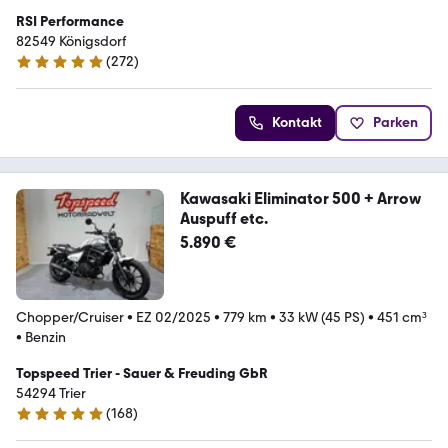
RSI Performance
82549 Königsdorf
(
272
)
4.9 Sterne
Kontakt
Parken
Kawasaki Eliminator 500 + Arrow
Auspuff etc.
5.890 €
Chopper/Cruiser
•
EZ 02/2025
•
779 km
•
33 kW (45 PS)
•
451 cm³
•
Benzin
Topspeed Trier - Sauer & Freuding GbR
54294 Trier
(
168
)
4.8 Sterne