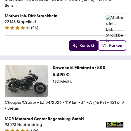
Benzin
Motbox Inh. Dirk Strackbein
22145 Stapelfeld
(
43
)
4.6 Sterne
Kontakt
Parken
Kawasaki Eliminator 500
5.490 €
19% MwSt.
Chopper/Cruiser
•
EZ 04/2026
•
119 km
•
34 kW (46 PS)
•
451 cm³
•
Benzin
MCR Motorrad Center Regensburg GmbH
93073 Neutraubling
(
86
)