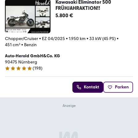
Kawasaki Eliminator 500
FRÜHJAHRAKTION!!
5.800 €
Chopper/Cruiser
•
EZ 04/2025
•
1.950 km
•
33 kW (45 PS)
•
451 cm³
•
Benzin
Auto-Herold GmbH&Co. KG
90475 Nürnberg
(
198
)
4.9 Sterne
Kontakt
Parken