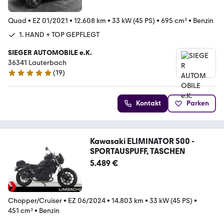
Quad
•
EZ 01/2021
•
12.608 km
•
33 kW (45 PS)
•
695 cm³
•
Benzin
1. HAND + TOP GEPFLEGT
SIEGER AUTOMOBILE e.K.
36341 Lauterbach
(
19
)
4.9 Sterne
Kontakt
Parken
Kawasaki ELIMINATOR 500 -
SPORTAUSPUFF, TASCHEN
5.489 €
Chopper/Cruiser
•
EZ 06/2024
•
14.803 km
•
33 kW (45 PS)
•
451 cm³
•
Benzin