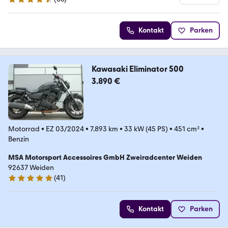
4.6 Sterne
Kontakt
Parken
Kawasaki Eliminator 500
3.890 €
Motorrad
•
EZ 03/2024
•
7.893 km
•
33 kW (45 PS)
•
451 cm³
•
Benzin
MSA Motorsport Accessoires GmbH Zweiradcenter Weiden
92637 Weiden
(
41
)
4.9 Sterne
Kontakt
Parken