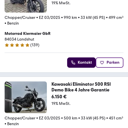
19% MwSt.
Chopper/Cruiser
•
EZ 03/2025
•
990 km
•
33 kW (45 PS)
•
499 cm³
•
Benzin
Motorrad Kiermaier GbR
84034 Landshut
(
139
)
4.9 Sterne
Kontakt
Parken
Kawasaki Eliminator 500 RSI
Demo Bike 4 Jahre Garantie
6.150 €
19% MwSt.
Chopper/Cruiser
•
EZ 03/2025
•
500 km
•
33 kW (45 PS)
•
451 cm³
•
Benzin