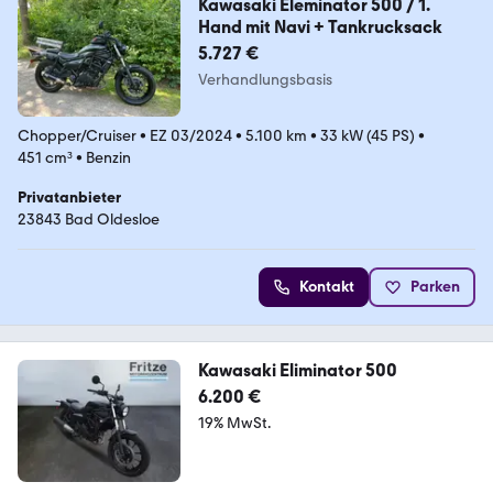
Kawasaki Eleminator 500 / 1.
Hand mit Navi + Tankrucksack
5.727 €
Verhandlungsbasis
Chopper/Cruiser
•
EZ 03/2024
•
5.100 km
•
33 kW (45 PS)
•
451 cm³
•
Benzin
Privatanbieter
23843 Bad Oldesloe
Kontakt
Parken
Kawasaki Eliminator 500
6.200 €
19% MwSt.