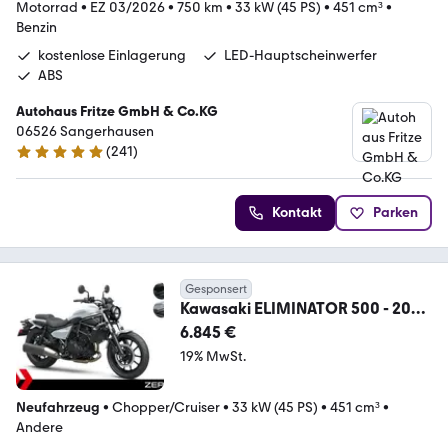
Motorrad
•
EZ 03/2026
•
750 km
•
33 kW (45 PS)
•
451 cm³
•
Benzin
kostenlose Einlagerung
LED-Hauptscheinwerfer
ABS
Autohaus Fritze GmbH & Co.KG
06526 Sangerhausen
(
241
)
4.9 Sterne
Kontakt
Parken
Gesponsert
Kawasaki ELIMINATOR 500 - 2025
- KAWASAKI ROTTWEIL
6.845 €
19% MwSt.
Neufahrzeug
•
Chopper/Cruiser
•
33 kW (45 PS)
•
451 cm³
•
Andere