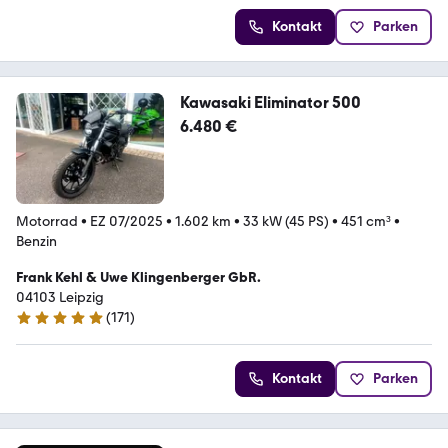
Kontakt
Parken
Kawasaki Eliminator 500
6.480 €
Motorrad
•
EZ 07/2025
•
1.602 km
•
33 kW (45 PS)
•
451 cm³
•
Benzin
Frank Kehl & Uwe Klingenberger GbR.
04103 Leipzig
(
171
)
4.9 Sterne
Kontakt
Parken