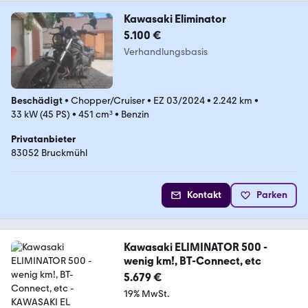
Kawasaki Eliminator
5.100 €
Verhandlungsbasis
Beschädigt
•
Chopper/Cruiser
•
EZ 03/2024
•
2.242 km
•
33 kW (45 PS)
•
451 cm³
•
Benzin
Privatanbieter
83052 Bruckmühl
Kontakt
Parken
Kawasaki ELIMINATOR 500 -
wenig km!, BT-Connect, etc
5.679 €
19% MwSt.