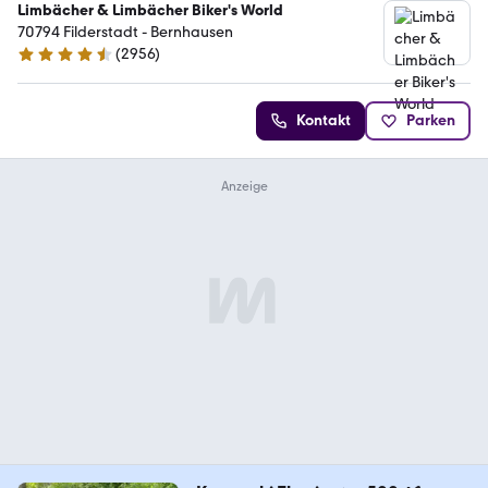
Limbächer & Limbächer Biker's World
70794 Filderstadt - Bernhausen
(
2956
)
4.7 Sterne
Kontakt
Parken