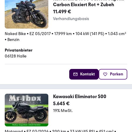
Carbon Eloxiert Rot + Zubeh
11.499 €
Verhandlungsbasis
Naked Bike
•
EZ 05/2017
•
17.999 km
•
104 kW (141 PS)
•
1.043 cm³
•
Benzin
Privatanbieter
06128 Halle
Kontakt
Parken
Kawasaki Eliminator 500
5.645 €
19% MwSt.
Motorrad
•
EZ 03/2026
•
200 km
•
33 kW (45 PS)
•
451 cm³
•