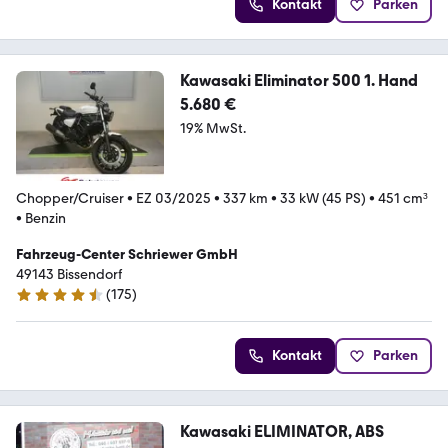
Kontakt
Parken
Kawasaki Eliminator 500 1. Hand
5.680 €
19% MwSt.
Chopper/Cruiser
•
EZ 03/2025
•
337 km
•
33 kW (45 PS)
•
451 cm³
•
Benzin
Fahrzeug-Center Schriewer GmbH
49143 Bissendorf
(
175
)
4.7 Sterne
Kontakt
Parken
Kawasaki ELIMINATOR, ABS