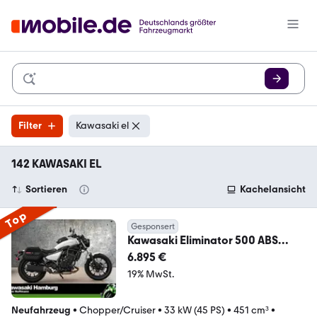
Filter
Kawasaki el
142 KAWASAKI EL
Sortieren
Kachelansicht
Top
Gesponsert
Kawasaki Eliminator 500 ABS
Journey Edition
6.895 €
19% MwSt.
Neufahrzeug
•
Chopper/Cruiser
•
33 kW (45 PS)
•
451 cm³
•