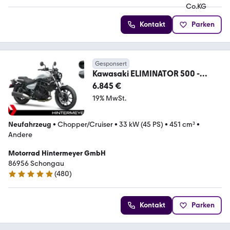
Kontakt
Parken
Gesponsert
Kawasaki ELIMINATOR 500 -
KAWASAKI SCHONGAU
6.845 €
19% MwSt.
Neufahrzeug
•
Chopper/Cruiser
•
33 kW (45 PS)
•
451 cm³
•
Andere
Motorrad Hintermeyer GmbH
86956 Schongau
(
480
)
4.8 Sterne
Kontakt
Parken