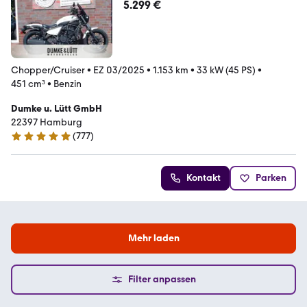
5.299 €
Chopper/Cruiser
•
EZ 03/2025
•
1.153 km
•
33 kW (45 PS)
•
451 cm³
•
Benzin
Dumke u. Lütt GmbH
22397 Hamburg
(
777
)
4.9 Sterne
Kontakt
Parken
Mehr laden
Filter anpassen