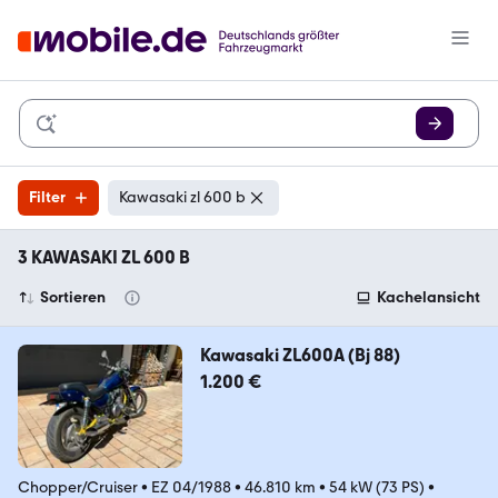
Filter
Kawasaki zl 600 b
3 KAWASAKI ZL 600 B
Sortieren
Kachelansicht
Kawasaki ZL600A (Bj 88)
1.200 €
Chopper/Cruiser
•
EZ 04/1988
•
46.810 km
•
54 kW (73 PS)
•