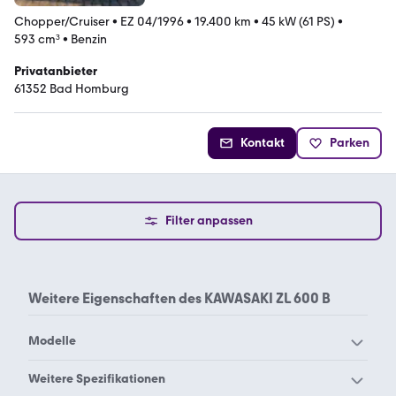
Chopper/Cruiser
•
EZ 04/1996
•
19.400 km
•
45 kW (61 PS)
•
593 cm³
•
Benzin
Privatanbieter
61352 Bad Homburg
Kontakt
Parken
Filter anpassen
Weitere Eigenschaften des
KAWASAKI ZL 600 B
Modelle
Kawasaki Brute Force 750
Weitere Spezifikationen
Kawasaki EL 252
4x4i EPS