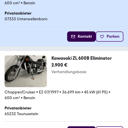
600 cm³
•
Benzin
Privatanbieter
07333 Unterwellenborn
Kontakt
Parken
Kawasaki ZL 600B Eliminator
2.900 €
Verhandlungsbasis
Chopper/Cruiser
•
EZ 07/1997
•
36.699 km
•
45 kW (61 PS)
•
600 cm³
•
Benzin
Privatanbieter
65232 Taunusstein