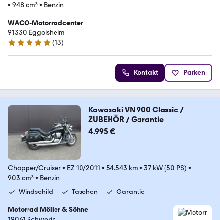
•
948 cm³
•
Benzin
WACO-Motorradcenter
91330 Eggolsheim
(
13
)
5 Sterne
Kontakt
Parken
Kawasaki VN 900 Classic /
ZUBEHÖR / Garantie
4.995 €
Chopper/Cruiser
•
EZ 10/2011
•
54.543 km
•
37 kW (50 PS)
•
903 cm³
•
Benzin
Windschild
Taschen
Garantie
Motorrad Möller & Söhne
19061 Schwerin