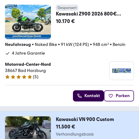
Gesponsert
Kawasaki Z900 2026 800€
Starterbonus, Performance
10.170 €
mögl.*!
Neufahrzeug
•
Naked Bike
•
91 kW (124 PS)
•
948 cm³
•
Benzin
4 Jahre Garantie
Motorrad-Center-Nord
38667 Bad Harzburg
(
5
)
5 Sterne
Kontakt
Parken
Kawasaki VN 900 Custom
11.500 €
Verhandlungsbasis