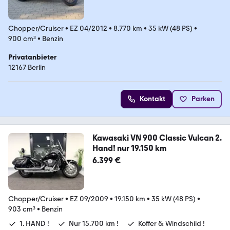
Chopper/Cruiser
•
EZ 04/2012
•
8.770 km
•
35 kW (48 PS)
•
900 cm³
•
Benzin
Privatanbieter
12167 Berlin
Kontakt
Parken
Kawasaki VN 900 Classic Vulcan 2.
Hand! nur 19.150 km
6.399 €
Chopper/Cruiser
•
EZ 09/2009
•
19.150 km
•
35 kW (48 PS)
•
903 cm³
•
Benzin
1. HAND !
Nur 15.700 km !
Koffer & Windschild !