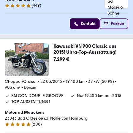
(
449
)
4.8 Sterne
Kontakt
Parken
Kawasaki VN 900 Classic aus
2015! Ultra-Top-Ausstattung!
7.299 €
Chopper/Cruiser
•
EZ 03/2015
•
19.400 km
•
37 kW (50 PS)
•
903 cm³
•
Benzin
FALCON DOUBLE GROOVE !
Nur 19.400 km aus 2015
TOP-AUSSTATTUNG !
Motorrad Maackens
23843 Bad Oldesloe i.d. Nähe von Hamburg
(
208
)
5 Sterne