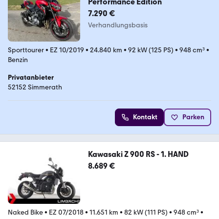
Performance Edition
7.290 €
Verhandlungsbasis
Sporttourer
•
EZ 10/2019
•
24.840 km
•
92 kW (125 PS)
•
948 cm³
•
Benzin
Privatanbieter
52152 Simmerath
Kontakt
Parken
Kawasaki Z 900 RS - 1. HAND
8.689 €
Naked Bike
•
EZ 07/2018
•
11.651 km
•
82 kW (111 PS)
•
948 cm³
•