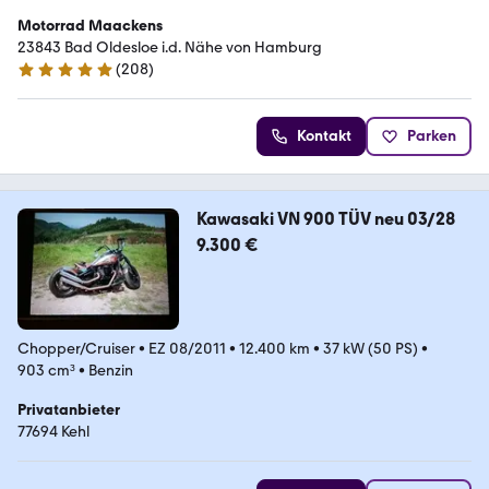
Motorrad Maackens
23843 Bad Oldesloe i.d. Nähe von Hamburg
(
208
)
5 Sterne
Kontakt
Parken
Kawasaki VN 900 TÜV neu 03/28
9.300 €
Chopper/Cruiser
•
EZ 08/2011
•
12.400 km
•
37 kW (50 PS)
•
903 cm³
•
Benzin
Privatanbieter
77694 Kehl