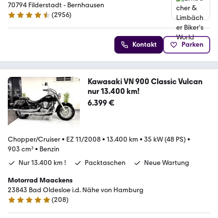
70794 Filderstadt - Bernhausen
(
2956
)
4.7 Sterne
Kontakt
Parken
Kawasaki VN 900 Classic Vulcan
nur 13.400 km!
6.399 €
Chopper/Cruiser
•
EZ 11/2008
•
13.400 km
•
35 kW (48 PS)
•
903 cm³
•
Benzin
Nur 13.400 km !
Packtaschen
Neue Wartung
Motorrad Maackens
23843 Bad Oldesloe i.d. Nähe von Hamburg
(
208
)
5 Sterne