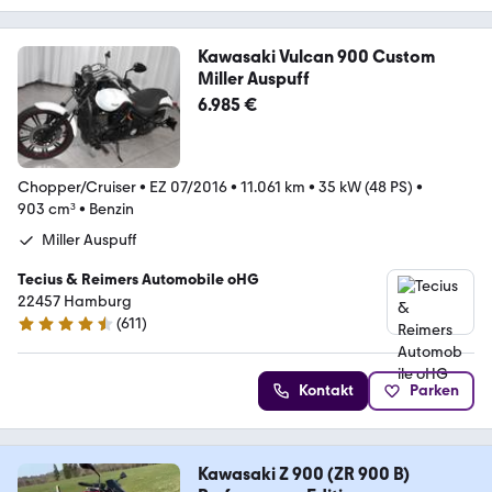
Kawasaki Vulcan 900 Custom
Miller Auspuff
6.985 €
Chopper/Cruiser
•
EZ 07/2016
•
11.061 km
•
35 kW (48 PS)
•
903 cm³
•
Benzin
Miller Auspuff
Tecius & Reimers Automobile oHG
22457 Hamburg
(
611
)
4.6 Sterne
Kontakt
Parken
Kawasaki Z 900 (ZR 900 B)