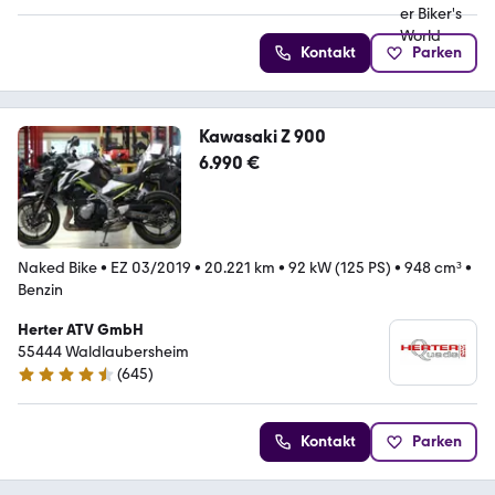
Kontakt
Parken
Kawasaki Z 900
6.990 €
Naked Bike
•
EZ 03/2019
•
20.221 km
•
92 kW (125 PS)
•
948 cm³
•
Benzin
Herter ATV GmbH
55444 Waldlaubersheim
(
645
)
4.7 Sterne
Kontakt
Parken