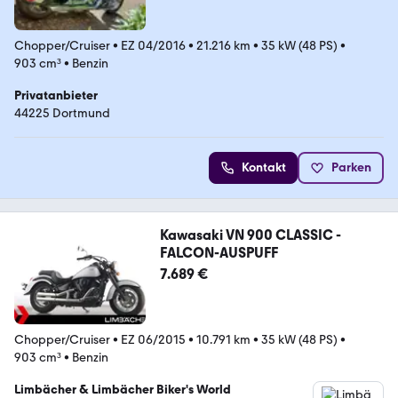
Chopper/Cruiser
•
EZ 04/2016
•
21.216 km
•
35 kW (48 PS)
•
903 cm³
•
Benzin
Privatanbieter
44225 Dortmund
Kontakt
Parken
Kawasaki VN 900 CLASSIC -
FALCON-AUSPUFF
7.689 €
Chopper/Cruiser
•
EZ 06/2015
•
10.791 km
•
35 kW (48 PS)
•
903 cm³
•
Benzin
Limbächer & Limbächer Biker's World