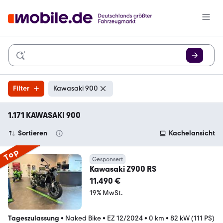
Filter
Kawasaki 900
1.171 KAWASAKI 900
Sortieren
Kachelansicht
Top
Gesponsert
Kawasaki Z900 RS
11.490 €
19% MwSt.
Tageszulassung
•
Naked Bike
•
EZ 12/2024
•
0 km
•
82 kW (111 PS)