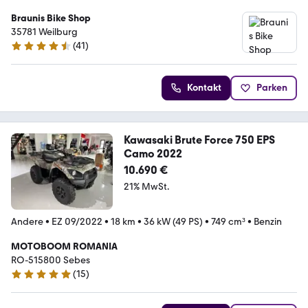
Braunis Bike Shop
35781 Weilburg
(
41
)
4.7 Sterne
Kontakt
Parken
Kawasaki Brute Force 750 EPS
Camo 2022
10.690 €
21% MwSt.
Andere
•
EZ 09/2022
•
18 km
•
36 kW (49 PS)
•
749 cm³
•
Benzin
MOTOBOOM ROMANIA
RO-515800 Sebes
(
15
)
5 Sterne