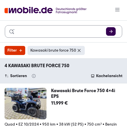
Filter
Kawasaki brute force 750
4 KAWASAKI BRUTE FORCE 750
Sortieren
Kachelansicht
Kawasaki Brute Force 750 4x4i
EPS
11.999 €
Quad
•
EZ 10/2024
•
950 km
•
38 kW (52 PS)
•
750 cm³
•
Benzin