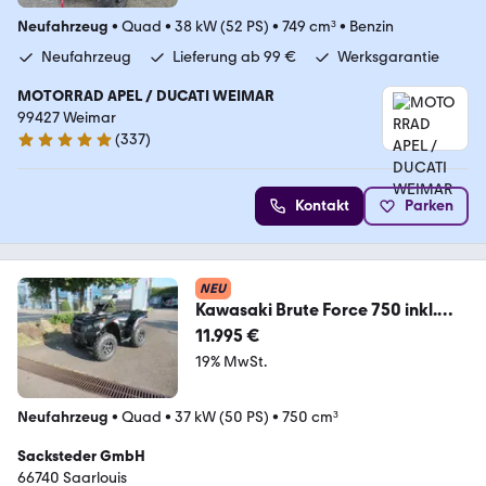
Neufahrzeug
•
Quad
•
38 kW (52 PS)
•
749 cm³
•
Benzin
Neufahrzeug
Lieferung ab 99 €
Werksgarantie
MOTORRAD APEL / DUCATI WEIMAR
99427 Weimar
(
337
)
4.9 Sterne
Kontakt
Parken
NEU
Kawasaki Brute Force 750 inkl.
LOF-Zul.Tageszulassung
11.995 €
19% MwSt.
Neufahrzeug
•
Quad
•
37 kW (50 PS)
•
750 cm³
Sacksteder GmbH
66740 Saarlouis