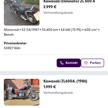
Kawasaki Eliminator ZL 600 A
2.999 €
Verhandlungsbasis
Motorrad
•
EZ 04/1987
•
33.400 km
•
54 kW (73 PS)
•
600 cm³
•
Benzin
Privatanbieter
50827 Köln
Kontakt
Parken
Kawasaki ZL600A. (1986)
1.999 €
Verhandlungsbasis