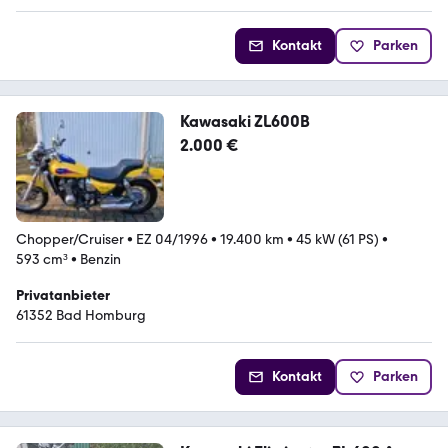
Kontakt
Parken
Kawasaki ZL600B
2.000 €
Chopper/Cruiser
•
EZ 04/1996
•
19.400 km
•
45 kW (61 PS)
•
593 cm³
•
Benzin
Privatanbieter
61352 Bad Homburg
Kontakt
Parken