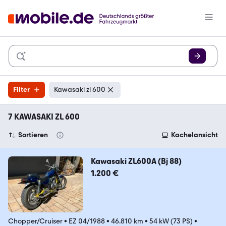
Filter
Kawasaki zl 600
7 KAWASAKI ZL 600
Sortieren
Kachelansicht
Kawasaki ZL600A (Bj 88)
1.200 €
Chopper/Cruiser
•
EZ 04/1988
•
46.810 km
•
54 kW (73 PS)
•