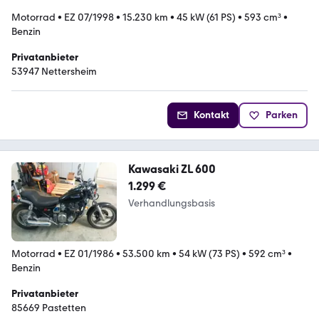
Motorrad
•
EZ 07/1998
•
15.230 km
•
45 kW (61 PS)
•
593 cm³
•
Benzin
Privatanbieter
53947 Nettersheim
Kontakt
Parken
Kawasaki ZL 600
1.299 €
Verhandlungsbasis
Motorrad
•
EZ 01/1986
•
53.500 km
•
54 kW (73 PS)
•
592 cm³
•
Benzin
Privatanbieter
85669 Pastetten