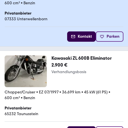
600 cm³
•
Benzin
Privatanbieter
07333 Unterwellenborn
Kontakt
Parken
Kawasaki ZL 600B Eliminator
2.900 €
Verhandlungsbasis
Chopper/Cruiser
•
EZ 07/1997
•
36.699 km
•
45 kW (61 PS)
•
600 cm³
•
Benzin
Privatanbieter
65232 Taunusstein