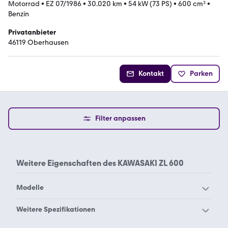
Motorrad
•
EZ 07/1986
•
30.020 km
•
54 kW (73 PS)
•
600 cm³
•
Benzin
Privatanbieter
46119 Oberhausen
Kontakt
Parken
Filter anpassen
Weitere Eigenschaften des
KAWASAKI ZL 600
Modelle
Kawasaki Brute Force 750
Weitere Spezifikationen
Kawasaki EL 252
4x4i EPS