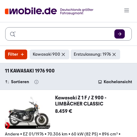
Filter
Kawasaki 900
Erstzulassung: 1976
11 KAWASAKI 1976 900
Sortieren
Kachelansicht
Kawasaki Z 1 F / Z 900 -
LIMBÄCHER CLASSIC
8.459 €
Andere
•
EZ 01/1976
•
70.306 km
•
60 kW (82 PS)
•
896 cm³
•