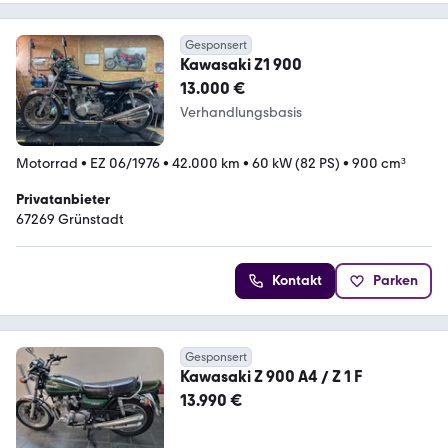
Gesponsert
Kawasaki Z1 900
13.000 €
Verhandlungsbasis
Motorrad
•
EZ 06/1976
•
42.000 km
•
60 kW (82 PS)
•
900 cm³
Privatanbieter
67269 Grünstadt
Kontakt
Parken
Gesponsert
Kawasaki Z 900 A4 / Z 1 F
13.990 €