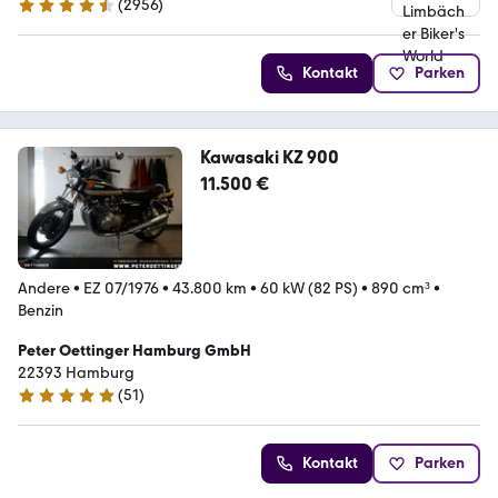
(
2956
)
4.7 Sterne
Kontakt
Parken
Kawasaki KZ 900
11.500 €
Andere
•
EZ 07/1976
•
43.800 km
•
60 kW (82 PS)
•
890 cm³
•
Benzin
Peter Oettinger Hamburg GmbH
22393 Hamburg
(
51
)
4.8 Sterne
Kontakt
Parken