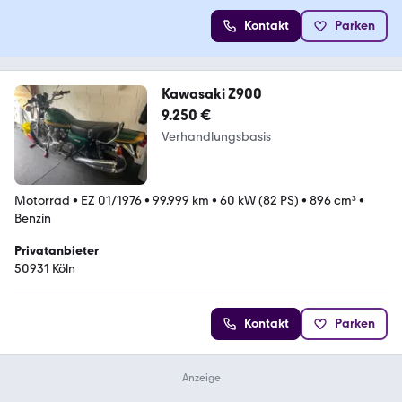
Kontakt
Parken
Kawasaki Z900
9.250 €
Verhandlungsbasis
Motorrad
•
EZ 01/1976
•
99.999 km
•
60 kW (82 PS)
•
896 cm³
•
Benzin
Privatanbieter
50931 Köln
Kontakt
Parken