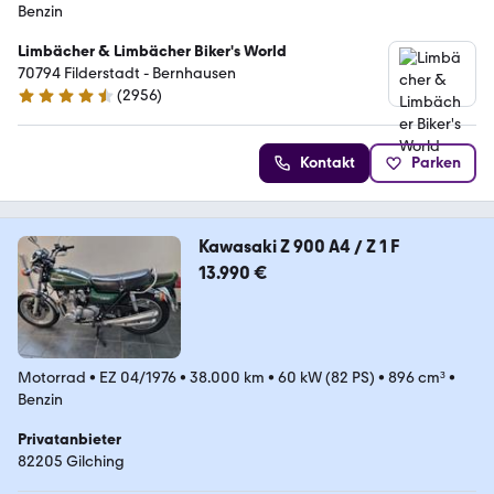
Benzin
Limbächer & Limbächer Biker's World
70794 Filderstadt - Bernhausen
(
2956
)
4.7 Sterne
Kontakt
Parken
Kawasaki Z 900 A4 / Z 1 F
13.990 €
Motorrad
•
EZ 04/1976
•
38.000 km
•
60 kW (82 PS)
•
896 cm³
•
Benzin
Privatanbieter
82205 Gilching