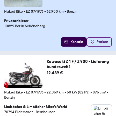
Naked Bike
•
EZ 07/1976
•
62.900 km
•
Benzin
Privatanbieter
10829 Berlin Schöneberg
Kontakt
Parken
Kawasaki Z 1 F / Z 900 - Lieferung
bundesweit!
12.489 €
Naked Bike
•
EZ 07/1976
•
22.069 km
•
60 kW (82 PS)
•
896 cm³
•
Benzin
Limbächer & Limbächer Biker's World
70794 Filderstadt - Bernhausen