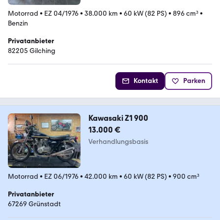
Motorrad
•
EZ 04/1976
•
38.000 km
•
60 kW (82 PS)
•
896 cm³
•
Benzin
Privatanbieter
82205 Gilching
Kontakt
Parken
Kawasaki Z1 900
13.000 €
Verhandlungsbasis
Motorrad
•
EZ 06/1976
•
42.000 km
•
60 kW (82 PS)
•
900 cm³
Privatanbieter
67269 Grünstadt