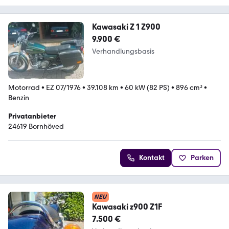
Kawasaki Z 1 Z900
9.900 €
Verhandlungsbasis
Motorrad
•
EZ 07/1976
•
39.108 km
•
60 kW (82 PS)
•
896 cm³
•
Benzin
Privatanbieter
24619 Bornhöved
Kontakt
Parken
NEU
Kawasaki z900 Z1F
7.500 €