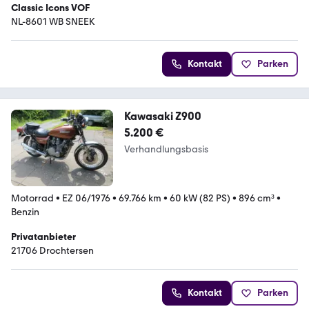
Classic Icons VOF
NL-8601 WB SNEEK
Kontakt
Parken
Kawasaki Z900
5.200 €
Verhandlungsbasis
Motorrad
•
EZ 06/1976
•
69.766 km
•
60 kW (82 PS)
•
896 cm³
•
Benzin
Privatanbieter
21706 Drochtersen
Kontakt
Parken