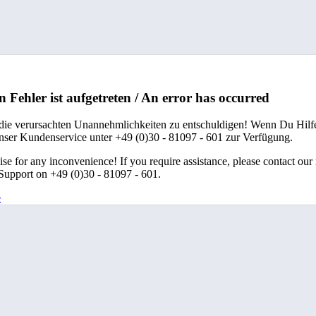
n Fehler ist aufgetreten / An error has occurred
 die verursachten Unannehmlichkeiten zu entschuldigen! Wenn Du Hilfe
unser Kundenservice unter +49 (0)30 - 81097 - 601 zur Verfügung.
se for any inconvenience! If you require assistance, please contact our
upport on +49 (0)30 - 81097 - 601.
e