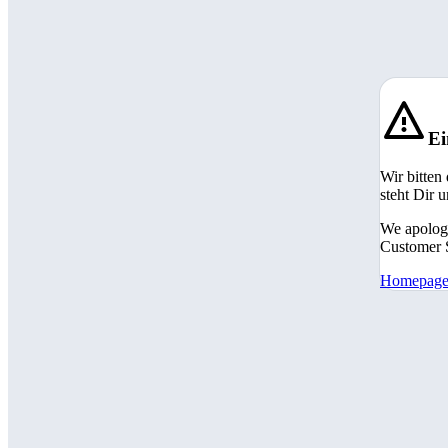
Ei
Wir bitten
steht Dir 
We apologi
Customer S
Homepag