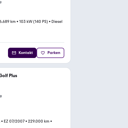
g
6.689 km
•
103 kW (140 PS)
•
Diesel
Kontakt
Parken
olf Plus
g
n
•
EZ 07/2007
•
229.000 km
•