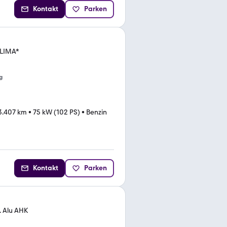
Kontakt
Parken
KLIMA*
g
3.407 km
•
75 kW (102 PS)
•
Benzin
Kontakt
Parken
. Alu AHK