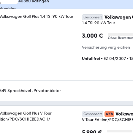
40880 Ratingen
Volkswagen G
Gesponsert
1.4 TSI 90 kW Tour
3.000 €
Ohne Bewertu
Versicherung vergleichen
Unfallfrei
•
EZ 04/2007
•
1
549 Sprockhövel , Privatanbieter
Volkswa
Gesponsert
NEU
V Tour Edition/PDC/SCHI
5.990 €