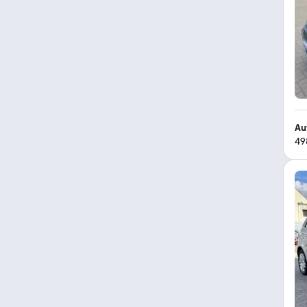
Au
49