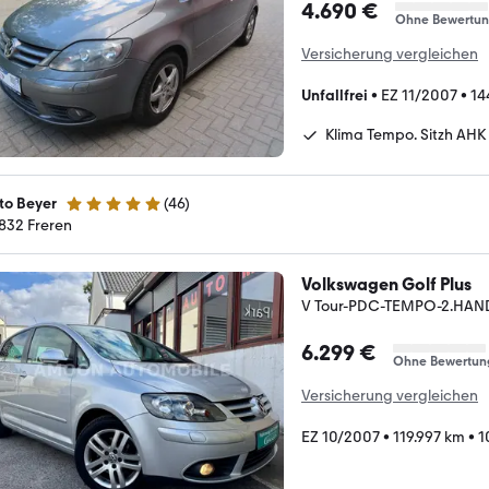
4.690 €
Ohne Bewertu
Versicherung vergleichen
Unfallfrei
•
EZ 11/2007
•
14
Klima Tempo. Sitzh AHK
to Beyer
(
46
)
5 Sterne
832 Freren
Volkswagen Golf Plus
V Tour-PDC-TEMPO-2.HAN
6.299 €
Ohne Bewertun
Versicherung vergleichen
EZ 10/2007
•
119.997 km
•
1