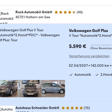
Rock Automobil GmbH
(
46
)
4.7 Sterne
45721 Haltern am See
Volkswagen Golf Plus
V Tour *Automatik*2.Han
5.590 €
Ohne Bewertun
Versicherung vergleichen
EZ 04/2007
•
142.000 km
Automatik
2.Han
Autohaus Schneider GmbH
(
10
)
5 Sterne