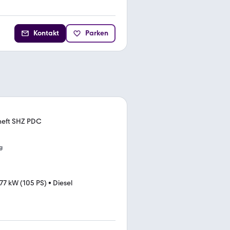
Kontakt
Parken
heft SHZ PDC
g
77 kW (105 PS)
•
Diesel