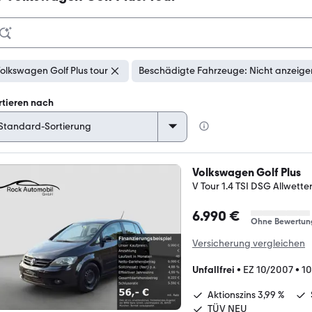
olkswagen Golf Plus tour
Beschädigte Fahrzeuge: Nicht anzeige
rtieren nach
Volkswagen Golf Plus
V Tour 1.4 TSI DSG Allwette
6.990 €
Ohne Bewertun
Versicherung vergleichen
Unfallfrei
•
EZ 10/2007
•
10
Aktionszins 3,99 %
TÜV NEU