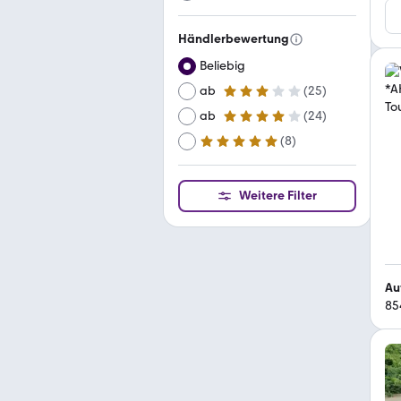
Händlerbewertung
Beliebig
ab
(
25
)
3 Sterne
ab
(
24
)
4 Sterne
(
8
)
ab
5 Sterne
Weitere Filter
Au
85