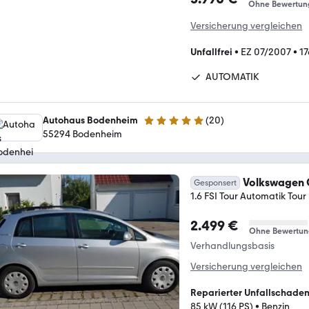
Ohne Bewertun
Versicherung vergleichen
Unfallfrei
•
EZ 07/2007
•
17
AUTOMATIK
Autohaus Bodenheim
(
20
)
4.9 Sterne
55294 Bodenheim
Volkswagen G
Gesponsert
1.6 FSI Tour Automatik Tour
2.499 €
Ohne Bewertun
Verhandlungsbasis
Versicherung vergleichen
Reparierter Unfallschade
85 kW (116 PS)
•
Benzin