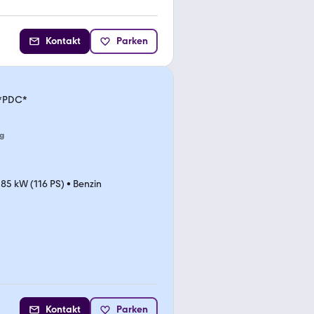
Kontakt
Parken
d*PDC*
g
•
85 kW (116 PS)
•
Benzin
d
Kontakt
Parken