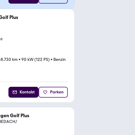
olf Plus
ng
58.730 km
•
90 kW (122 PS)
•
Benzin
Kontakt
Parken
gen Golf Plus
EBEDACH/