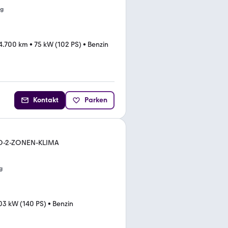
ng
4.700 km
•
75 kW (102 PS)
•
Benzin
Kontakt
Parken
D-2-ZONEN-KLIMA
g
03 kW (140 PS)
•
Benzin