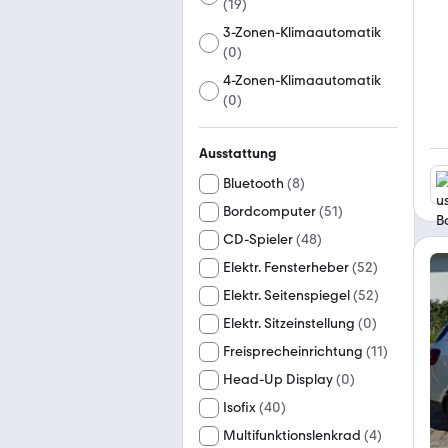
(
19
)
3-Zonen-Klimaautomatik
(
0
)
4-Zonen-Klimaautomatik
(
0
)
Ausstattung
Bluetooth
(
8
)
Bordcomputer
(
51
)
CD-Spieler
(
48
)
Elektr. Fensterheber
(
52
)
Elektr. Seitenspiegel
(
52
)
Elektr. Sitzeinstellung
(
0
)
Freisprecheinrichtung
(
11
)
Head-Up Display
(
0
)
Isofix
(
40
)
Multifunktionslenkrad
(
4
)