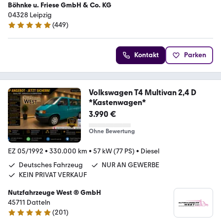
Böhnke u. Friese GmbH & Co. KG
04328 Leipzig
(
449
)
4.8 Sterne
Kontakt
Parken
Volkswagen T4 Multivan 2,4 D
*Kastenwagen*
3.990 €
Ohne Bewertung
EZ 05/1992
•
330.000 km
•
57 kW (77 PS)
•
Diesel
Deutsches Fahrzeug
NUR AN GEWERBE
KEIN PRIVAT VERKAUF
Nutzfahrzeuge West ® GmbH
45711 Datteln
(
201
)
4.9 Sterne