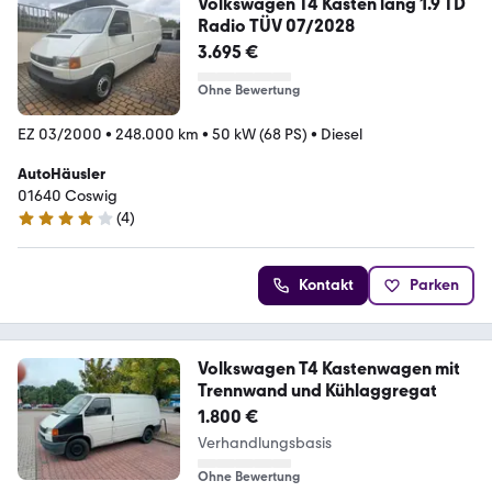
Volkswagen T4 Kasten lang 1.9 TD
Radio TÜV 07/2028
3.695 €
Ohne Bewertung
EZ 03/2000
•
248.000 km
•
50 kW (68 PS)
•
Diesel
AutoHäusler
01640 Coswig
(
4
)
4 Sterne
Kontakt
Parken
Volkswagen T4 Kastenwagen mit
Trennwand und Kühlaggregat
1.800 €
Verhandlungsbasis
Ohne Bewertung