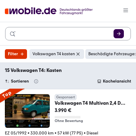
Filter
Volkswagen T4 kasten
Beschädigte Fahrzeuge:
15 Volkswagen T4: Kasten
Sortieren
Kachelansicht
Top
Gesponsert
Volkswagen T4 Multivan 2,4 D
*Kastenwagen*
3.990 €
Ohne Bewertung
EZ 05/1992
•
330.000 km
•
57 kW (77 PS)
•
Diesel