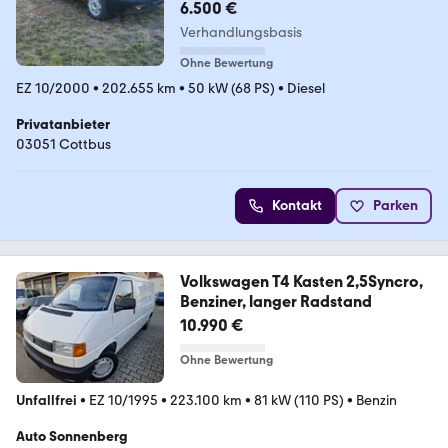
6.500 €
Verhandlungsbasis
Ohne Bewertung
EZ 10/2000
•
202.655 km
•
50 kW (68 PS)
•
Diesel
Privatanbieter
03051 Cottbus
Kontakt
Parken
Volkswagen T4 Kasten 2,5Syncro,
Benziner, langer Radstand
10.990 €
Ohne Bewertung
Unfallfrei
•
EZ 10/1995
•
223.100 km
•
81 kW (110 PS)
•
Benzin
Auto Sonnenberg