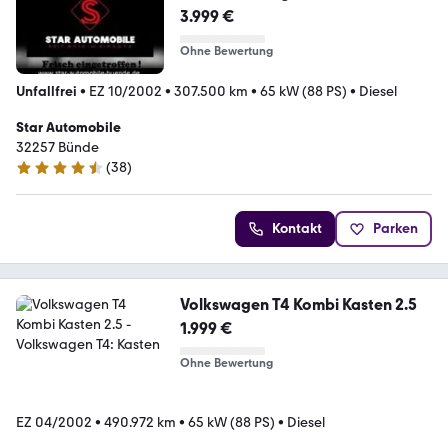
3.999 €
Ohne Bewertung
Unfallfrei
•
EZ 10/2002
•
307.500 km
•
65 kW (88 PS)
•
Diesel
Star Automobile
32257 Bünde
(
38
)
4.7 Sterne
Kontakt
Parken
Volkswagen T4 Kombi Kasten 2.5
1.999 €
Ohne Bewertung
EZ 04/2002
•
490.972 km
•
65 kW (88 PS)
•
Diesel