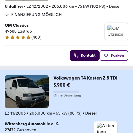
Unfallfrei
•
EZ 12/2002
•
205.006 km
•
75 kW (102 PS)
•
Diesel
FINANZIERUNG MÖGLICH
OM Classics
49688 Lastrup
(
480
)
4.8 Sterne
Kontakt
Parken
Volkswagen T4 Kasten 2.5 TDI
3.900 €
Ohne Bewertung
EZ 11/2003
•
203.000 km
•
65 kW (88 PS)
•
Diesel
Wittenberg Automobile e. K.
27472 Cuxhaven