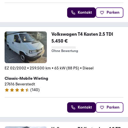
Kontakt
Parken
Volkswagen T4 Kasten 2.5 TDI
5.450 €
Ohne Bewertung
EZ 02/2002
•
259.500 km
•
65 kW (88 PS)
•
Diesel
Classic-Mobile Wieting
27616 Beverstedt
(
140
)
4.7 Sterne
Kontakt
Parken