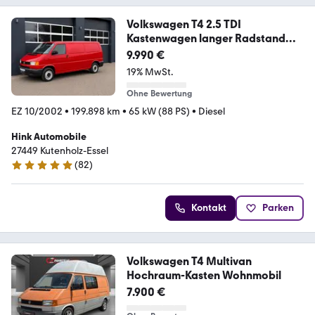
Volkswagen T4 2.5 TDI
Kastenwagen langer Radstand
1.Hand
9.990 €
19% MwSt.
Ohne Bewertung
EZ 10/2002
•
199.898 km
•
65 kW (88 PS)
•
Diesel
Hink Automobile
27449 Kutenholz-Essel
(
82
)
4.9 Sterne
Kontakt
Parken
Volkswagen T4 Multivan
Hochraum-Kasten Wohnmobil
7.900 €