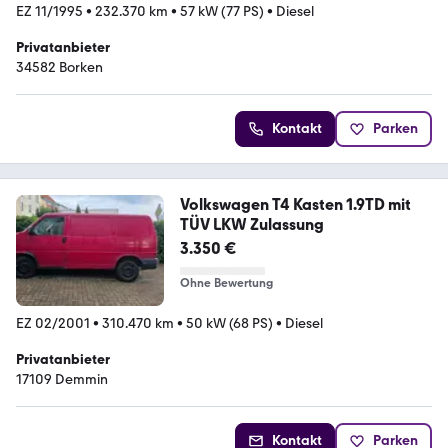
EZ 11/1995
•
232.370 km
•
57 kW (77 PS)
•
Diesel
Privatanbieter
34582 Borken
Kontakt
Parken
Volkswagen T4 Kasten 1.9TD mit
TÜV LKW Zulassung
3.350 €
Ohne Bewertung
EZ 02/2001
•
310.470 km
•
50 kW (68 PS)
•
Diesel
Privatanbieter
17109 Demmin
Kontakt
Parken