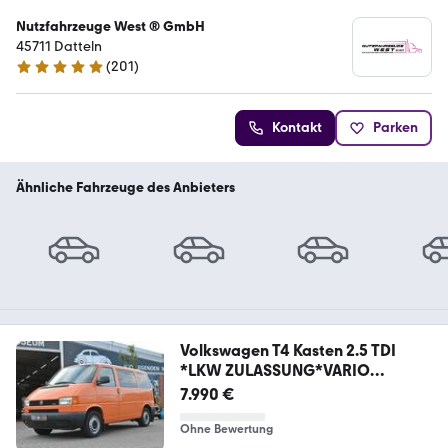
Nutzfahrzeuge West ® GmbH
45711 Datteln
(
201
)
4.9 Sterne
Kontakt
Parken
Ähnliche Fahrzeuge des Anbieters
Volkswagen T4 Kasten 2.5 TDI
*LKW ZULASSUNG*VARIO
AUSBAU*
7.990 €
Ohne Bewertung