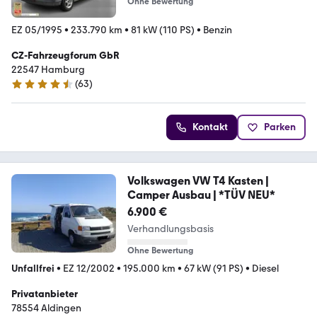
Ohne Bewertung
EZ 05/1995
•
233.790 km
•
81 kW (110 PS)
•
Benzin
CZ-Fahrzeugforum GbR
22547 Hamburg
(
63
)
4.7 Sterne
Kontakt
Parken
Volkswagen VW T4 Kasten |
Camper Ausbau | *TÜV NEU*
6.900 €
Verhandlungsbasis
Ohne Bewertung
Unfallfrei
•
EZ 12/2002
•
195.000 km
•
67 kW (91 PS)
•
Diesel
Privatanbieter
78554 Aldingen