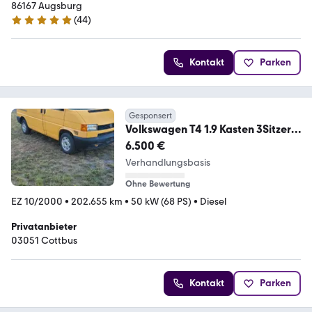
86167 Augsburg
(
44
)
5 Sterne
Kontakt
Parken
Gesponsert
Volkswagen T4 1.9 Kasten 3Sitzer
HU 05/27
6.500 €
Verhandlungsbasis
Ohne Bewertung
EZ 10/2000
•
202.655 km
•
50 kW (68 PS)
•
Diesel
Privatanbieter
03051 Cottbus
Kontakt
Parken