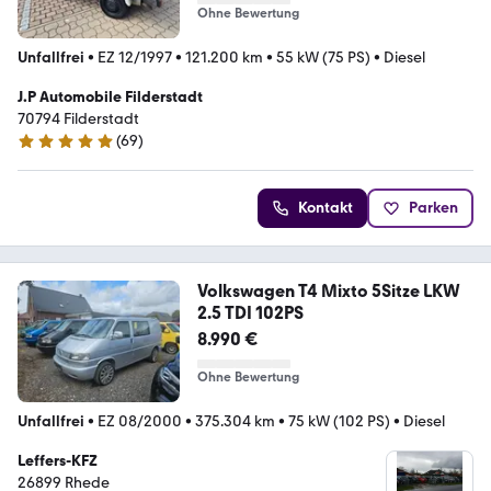
Ohne Bewertung
Unfallfrei
•
EZ 12/1997
•
121.200 km
•
55 kW (75 PS)
•
Diesel
J.P Automobile Filderstadt
70794 Filderstadt
(
69
)
5 Sterne
Kontakt
Parken
Volkswagen T4 Mixto 5Sitze LKW
2.5 TDI 102PS
8.990 €
Ohne Bewertung
Unfallfrei
•
EZ 08/2000
•
375.304 km
•
75 kW (102 PS)
•
Diesel
Leffers-KFZ
26899 Rhede