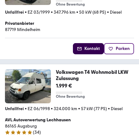
Ohne Bewertung
Unfallfrei
•
EZ 03/1999
•
347.796 km
•
50 kW (68 PS)
•
Diesel
Privatanbieter
87719 Mindelheim
Kontakt
Parken
Volkswagen T4 Wohnmobil LKW
Zulassung
1.999 €
Ohne Bewertung
Unfallfrei
•
EZ 06/1998
•
324.000 km
•
57 kW (77 PS)
•
Diesel
AVL Autoverwertung Lechhausen
86165 Augsburg
(
34
)
5 Sterne