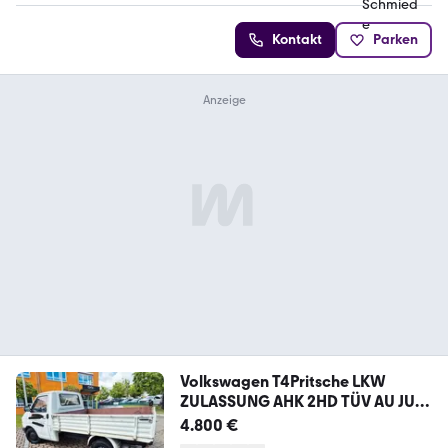
Kontakt
Parken
Volkswagen T4Pritsche LKW
ZULASSUNG AHK 2HD TÜV AU JULI
28
4.800 €