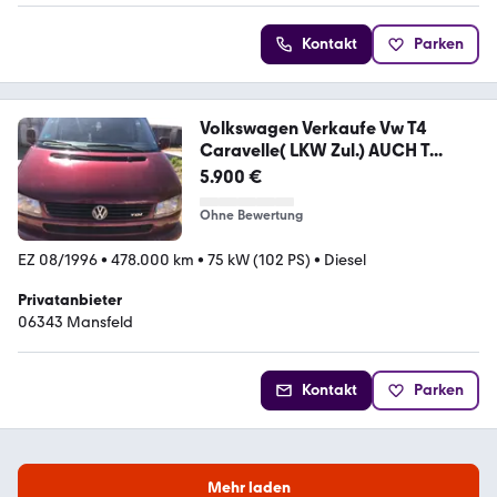
Kontakt
Parken
Volkswagen Verkaufe Vw T4
Caravelle( LKW Zul.) AUCH T...
5.900 €
Ohne Bewertung
EZ 08/1996
•
478.000 km
•
75 kW (102 PS)
•
Diesel
Privatanbieter
06343 Mansfeld
Kontakt
Parken
Mehr laden