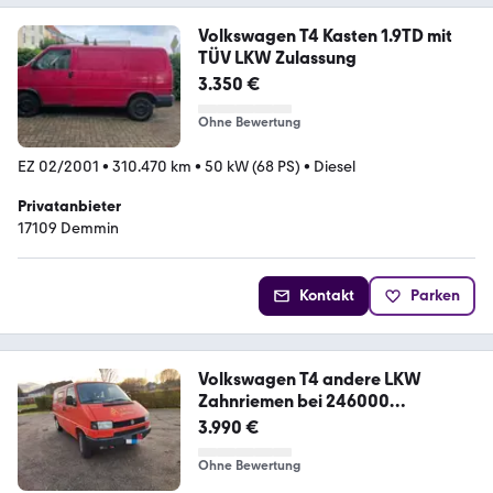
Volkswagen T4 Kasten 1.9TD mit
TÜV LKW Zulassung
3.350 €
Ohne Bewertung
EZ 02/2001
•
310.470 km
•
50 kW (68 PS)
•
Diesel
Privatanbieter
17109 Demmin
Kontakt
Parken
Volkswagen T4 andere LKW
Zahnriemen bei 246000
gewechselt
3.990 €
Ohne Bewertung