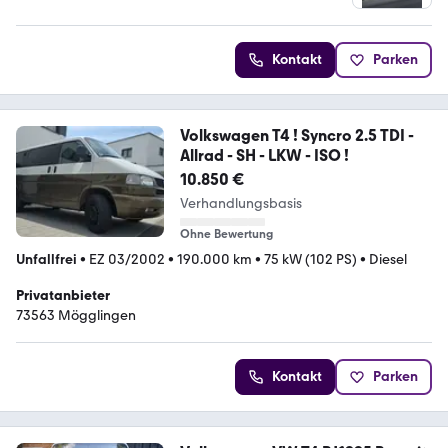
Kontakt
Parken
Volkswagen T4 ! Syncro 2.5 TDI -
Allrad - SH - LKW - ISO !
10.850 €
Verhandlungsbasis
Ohne Bewertung
Unfallfrei
•
EZ 03/2002
•
190.000 km
•
75 kW (102 PS)
•
Diesel
Privatanbieter
73563 Mögglingen
Kontakt
Parken