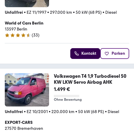
Unfallfrei
•
EZ 11/1997
•
297.000 km
•
50 kW (68 PS)
•
Diesel
World of Cars Berlin
13597 Berlin
(
33
)
4.3 Sterne
Kontakt
Parken
Volkswagen T4 1,9 Turbodiesel 50
KW LKW Servo Airbag AHK
1.499 €
Ohne Bewertung
Unfallfrei
•
EZ 10/2001
•
220.000 km
•
50 kW (68 PS)
•
Diesel
EXPORT-CARS
27570 Bremerhaven