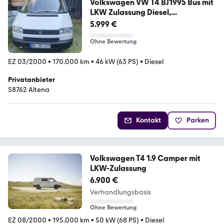
Volkswagen VW T4 BJ1995 Bus mit
LKW Zulassung Diesel,...
5.999 €
Ohne Bewertung
EZ 03/2000
•
170.000 km
•
46 kW (63 PS)
•
Diesel
Privatanbieter
58762 Altena
Kontakt
Parken
Volkswagen T4 1.9 Camper mit
LKW-Zulassung
6.900 €
Verhandlungsbasis
Ohne Bewertung
EZ 08/2000
•
195.000 km
•
50 kW (68 PS)
•
Diesel