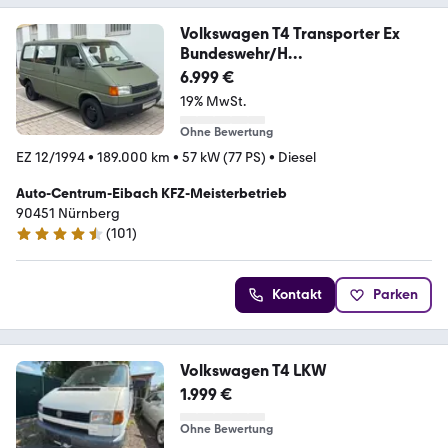
Volkswagen T4 Transporter Ex
Bundeswehr/H
Zulassung/LKW/2,4
6.999 €
19% MwSt.
Ohne Bewertung
EZ 12/1994
•
189.000 km
•
57 kW (77 PS)
•
Diesel
Auto-Centrum-Eibach KFZ-Meisterbetrieb
90451 Nürnberg
(
101
)
4.3 Sterne
Kontakt
Parken
Volkswagen T4 LKW
1.999 €
Ohne Bewertung