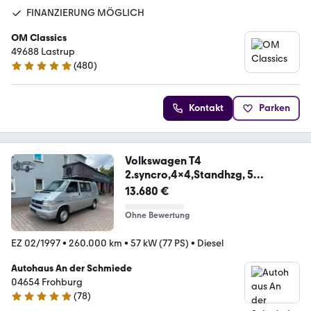
FINANZIERUNG MÖGLICH
OM Classics
49688 Lastrup
(
480
)
4.8 Sterne
Kontakt
Parken
Volkswagen T4
2.syncro,4x4,Standhzg, 5
Sitze,Mixto,LKW Zul.
13.680 €
Ohne Bewertung
EZ 02/1997
•
260.000 km
•
57 kW (77 PS)
•
Diesel
Autohaus An der Schmiede
04654 Frohburg
(
78
)
4.8 Sterne