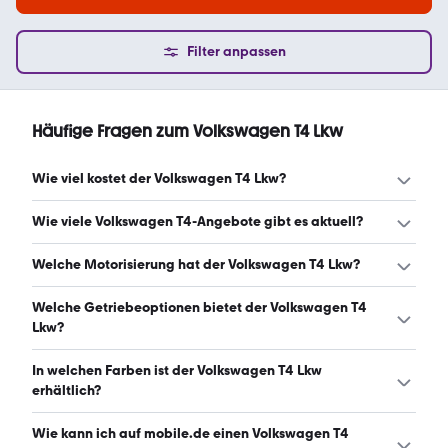
Filter anpassen
Häufige Fragen zum Volkswagen T4 Lkw
Wie viel kostet der Volkswagen T4 Lkw?
Ein guter Preis für einen Volkswagen T4 Lkw liegt zwischen
Wie viele Volkswagen T4-Angebote gibt es aktuell?
3.424 € und 7.300 €. (Stand: 9.8.2026)
Es gibt insgesamt 23 Volkswagen T4 bei mobile.de, davon
Welche Motorisierung hat der Volkswagen T4 Lkw?
23 Gebraucht- und 0 Neuwagen. (Stand: 9.8.2026)
Der Volkswagen T4 Lkw hat Leistungen zwischen 68 und
Welche Getriebeoptionen bietet der Volkswagen T4
102 PS. (Stand: 9.8.2026)
Lkw?
Der Volkswagen T4 Lkw ist mit manuellem und
In welchen Farben ist der Volkswagen T4 Lkw
automatischem Getriebe erhältlich. (Stand: 9.8.2026)
erhältlich?
Den Volkswagen T4 Lkw gibt es in folgenden Farben: weiß,
Wie kann ich auf mobile.de einen Volkswagen T4