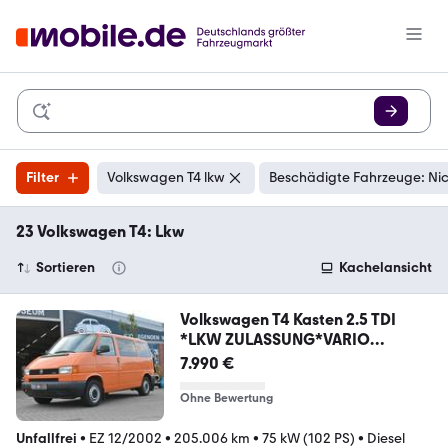
Filter
Volkswagen T4 lkw
Beschädigte Fahrzeuge: Ni
23 Volkswagen T4: Lkw
Sortieren
Kachelansicht
Volkswagen T4 Kasten 2.5 TDI
*LKW ZULASSUNG*VARIO
AUSBAU*
7.990 €
Ohne Bewertung
Unfallfrei
•
EZ 12/2002
•
205.006 km
•
75 kW (102 PS)
•
Diesel