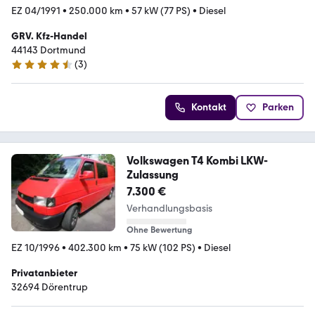
EZ 04/1991
•
250.000 km
•
57 kW (77 PS)
•
Diesel
GRV. Kfz-Handel
44143 Dortmund
(
3
)
4.3 Sterne
Kontakt
Parken
Volkswagen T4 Kombi LKW-
Zulassung
7.300 €
Verhandlungsbasis
Ohne Bewertung
EZ 10/1996
•
402.300 km
•
75 kW (102 PS)
•
Diesel
Privatanbieter
32694 Dörentrup